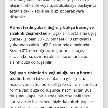
akışının etkisi ile veya uçak alçalmaya başlayınca
artan sıcaklık etkisi ile buz koparak yere
düşebilir.
Atmosferde yukarı doğru çıktıkça basınç ve
sıcaklık düşmektedir,
Uçakların ortalama uçuş
yüksekliği olan 30 - 35 bin feet ( 10 km civarı )
yukarıda sıcaklık - 45°C civarında olmaktadır.
Suyun 0°C donduğunu düşünürsek uçuş
sırasında su sızıntısı olması durumunda bu
sızıntı buza dönüşebilir.
Soğuyan cisimlerin yoğunluğu artıp hacmi
azalır,
bunun istisnası olan su gibi çok az
madde vardır. Su, bu özelliği ile sıvı formdan katı
forma yani buza dönüşünce hacmi artar. Buz
oluşumu kapalı bir alanda bile olsa belli süre
sonra artan hacmi nedeniyle kapak vb. yapılar
buzu kapalı ve sınırlı bir hacimde tutmak için