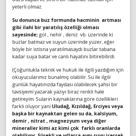
yeterli olmaz.
Su donunca buz formunda hacminin artması
gibi ilahi bir yaratılış özelliği olması
sayesinde;
göl , nehir , deniz vb. üzerinde ki
buzlar batmaz ve suyun üzerinde yüzer, eğer
böyle bir istisna yaratılmasaydı buzlar tabana
kadar suya batar ve canlı hayatını bitirebilirdi.
(Çoğunlukla teknik ve hukuk ile ilgili yazdığım için
okuyucularımız bunalmış olabilir. Su ile ilgili
günlük hayatınızda faydası olabilecek şahsi bir
tavsiyemi yazarak yazıyı biraz renkli hale
getireyim. Suların kaynaklarına göre özellikleri
farklı oluyor yani
Uludağ, Kızıldağ, Erciyes veya
başka bir kaynaktan gelen su da, kalsiyum,
demir , nitrat , magnezyum veya diğer
mineraller kimi az kimi çok farklı oranlarda
olabiliyor. Sürekli ve yıllarca aynı suyu içersek