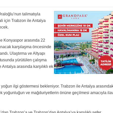
raloğlu’nun talimatıyla
i için Trabzon ile Antalya
ecek.
ile Konyaspor arasında 22
nacak karşılaşma öncesinde
landı. Ulaştırma ve Altyapı
ltusunda yürütülen çalışma
Antalya arasında karşılıklı ek
a yoğun ilgi göstermesi bekleniyor. Trabzon ile Antalya arasındak
k yoğunluğun ve mağduriyetlerin önüne geçilmesi amacıyla ila
an Trabzon’a ve Trabzon’dan Antalya’ya karşılıklı sefer