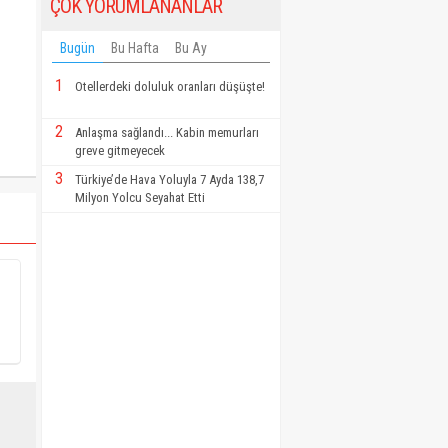
ÇOK YORUMLANANLAR
Bugün
Bu Hafta
Bu Ay
1
Otellerdeki doluluk oranları düşüşte!
2
Anlaşma sağlandı... Kabin memurları
greve gitmeyecek
3
Türkiye’de Hava Yoluyla 7 Ayda 138,7
Milyon Yolcu Seyahat Etti