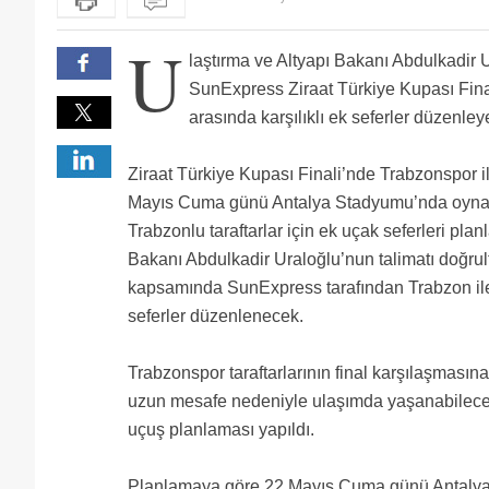
U
laştırma ve Altyapı Bakanı Abdulkadir U
SunExpress Ziraat Türkiye Kupası Final
arasında karşılıklı ek seferler düzenley
Ziraat Türkiye Kupası Finali’nde Trabzonspor 
Mayıs Cuma günü Antalya Stadyumu’nda oyna
Trabzonlu taraftarlar için ek uçak seferleri plan
Bakanı Abdulkadir Uraloğlu’nun talimatı doğru
kapsamında SunExpress tarafından Trabzon ile 
seferler düzenlenecek.
Trabzonspor taraftarlarının final karşılaşmasın
uzun mesafe nedeniyle ulaşımda yaşanabilece
uçuş planlaması yapıldı.
Planlamaya göre 22 Mayıs Cuma günü Antalya’d