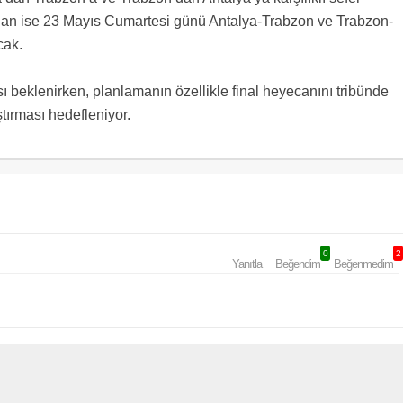
ından ise 23 Mayıs Cumartesi günü Antalya-Trabzon ve Trabzon-
cak.
sı beklenirken, planlamanın özellikle final heyecanını tribünde
ştırması hedefleniyor.
0
2
Yanıtla
Beğendim
Beğenmedim