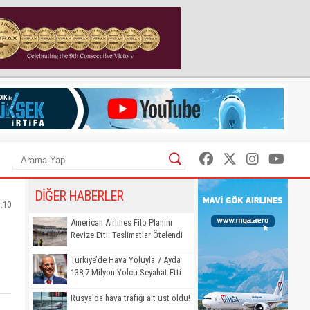
DİĞER HABERLER
5:10
American Airlines Filo Planını
Revize Etti: Teslimatlar Ötelendi
Türkiye’de Hava Yoluyla 7 Ayda
138,7 Milyon Yolcu Seyahat Etti
Rusya'da hava trafiği alt üst oldu!