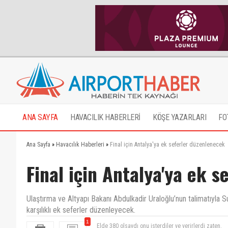
ANA SAYFA
HAVACILIK HABERLERİ
KÖŞE YAZARLARI
FO
Ana Sayfa
»
Havacılık Haberleri
»
Final için Antalya'ya ek seferler düzenlenecek
Final için Antalya'ya ek 
Ulaştırma ve Altyapı Bakanı Abdulkadir Uraloğlu’nun talimatıyla S
karşılıklı ek seferler düzenleyecek.
1
Elde 380 olsaydı onu isterdiler ve verirlerdi zaten.