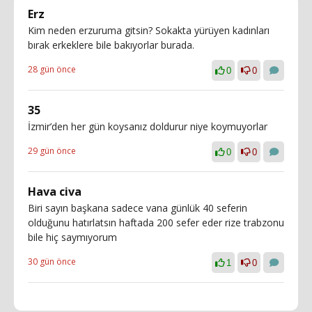
Erz
Kim neden erzuruma gitsin? Sokakta yürüyen kadınları
bırak erkeklere bile bakıyorlar burada.
28 gün önce
0
0
35
İzmir’den her gün koysanız doldurur niye koymuyorlar
29 gün önce
0
0
Hava civa
Biri sayın başkana sadece vana günlük 40 seferin
olduğunu hatırlatsın haftada 200 sefer eder rize trabzonu
bile hiç saymıyorum
30 gün önce
1
0