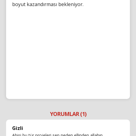
boyut kazandırması bekleniyor.
YORUMLAR (1)
Gizli
Abisi bu tür projeleri sen neden ellinden allahın