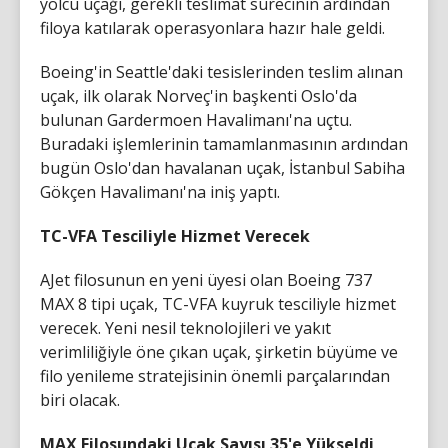
yolcu uçağı, gerekli teslimat sürecinin ardından
filoya katılarak operasyonlara hazır hale geldi.
Boeing'in Seattle'daki tesislerinden teslim alınan
uçak, ilk olarak Norveç'in başkenti Oslo'da
bulunan Gardermoen Havalimanı'na uçtu.
Buradaki işlemlerinin tamamlanmasının ardından
bugün Oslo'dan havalanan uçak, İstanbul Sabiha
Gökçen Havalimanı'na iniş yaptı.
TC-VFA Tesciliyle Hizmet Verecek
AJet filosunun en yeni üyesi olan Boeing 737
MAX 8 tipi uçak, TC-VFA kuyruk tesciliyle hizmet
verecek. Yeni nesil teknolojileri ve yakıt
verimliliğiyle öne çıkan uçak, şirketin büyüme ve
filo yenileme stratejisinin önemli parçalarından
biri olacak.
MAX Filosundaki Uçak Sayısı 35'e Yükseldi