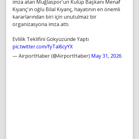
imza atan Muğlaspor'un Kulüp Başkanı Menaf
Kıyanç'ın oğlu Bilal Kıyanç, hayatının en önemli
kararlarından biri için unutulmaz bir
organizasyona imza attı.
Evlilik Teklifini Gökyüzünde Yaptı
pic.twitter.com/fyTal6cyYX
— AirportHaber (@AirportHaber)
May 31, 2026