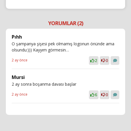
YORUMLAR (2)
Pıhh
O şampanya şişesi pek olmamış logonun önünde ama
olsundu:))) Kayyım görmesin…
2 ay önce
2
0
Mursi
2 ay sonra boşanma davası başlar
2 ay önce
6
0