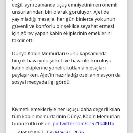
değil, aynı zamanda uçuş emniyetinin en önemli
unsurlarından biri olarak görülüyor. AJet de
yayımladığı mesajla, her gün binlerce yolcunun
güvenli ve konforlu bir şekilde seyahat etmesi
için görev yapan kabin ekiplerinin emeklerini
takdir etti.
Dünya Kabin Memurları Günü kapsamında
birçok hava yolu şirketi ve havacılık kuruluşu
kabin ekiplerine yönelik kutlama mesajları
paylaşırken, AJet’in hazırladığı özel animasyon da
sosyal medyada ilgi gördü.
Kıymetli emekleriyle her uçuşu daha değerli kılan
tüm kabin memurlarının Dünya Kabin Memurları
Günü kutlu olsun.
pic.twitter.com/Cc521k4KUb
— AJet (@AJET_TR)
May 31, 2026