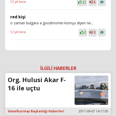
12 yıl önce
11
5
red kişi
o zaman bulgara a goodmornin komşu diyen ne...
12 yıl önce
2
3
İLGİLİ HABERLER
Org. Hulusi Akar F-
16 ile uçtu
Genelkurmay Başkanlığı Haberleri
2017-09-07 14:17:05