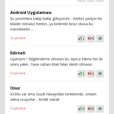
Android Uygulaması
Şu yorumlara bakip bakip gûlüyorum ...herkes yaziyor be
bilader istinasiz herkes...ya birileride biraz okusa bu
memlekette ...
12 yıl önce
1
0
Edirneli
Uyarısımı ? Bilgilendirme olmasın bu. Ayrıca Edirne her iki
sınıra yakın , hava sahası ihlali falan sıkıntı olmasın.
12 yıl önce
1
1
Onur
A330u var ama Suudi Havayollari tenklerinde, onlarin
adina ucuyorlar... Kiralik olarak
12 yıl önce
0
0