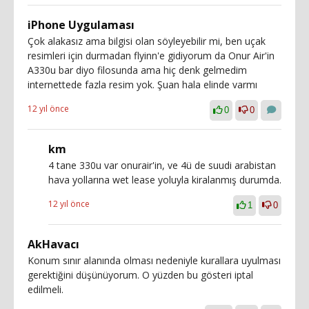
iPhone Uygulaması
Çok alakasız ama bilgisi olan söyleyebilir mi, ben uçak
resimleri için durmadan flyinn'e gidiyorum da Onur Air'in
A330u bar diyo filosunda ama hiç denk gelmedim
internettede fazla resim yok. Şuan hala elinde varmı
12 yıl önce
0
0
km
4 tane 330u var onurair'in, ve 4ü de suudi arabistan
hava yollarına wet lease yoluyla kiralanmış durumda.
12 yıl önce
1
0
AkHavacı
Konum sınır alanında olması nedeniyle kurallara uyulması
gerektiğini düşünüyorum. O yüzden bu gösteri iptal
edilmeli.