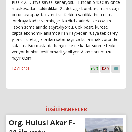
Klasik 2. Dunya savasi senaryosu. Bundan birkac ay once
moskovadan kaldirdiklari 2 adet agir bombardiman ucagi
butun avrupayi taciz etti ve farkina vardiklarinda ucak
londraya kadar varmis, jet kaldirdiklarinda ise coktan
lisbon semalarinda seyrediyordu. Cok basit, kuresel
capta ekonomik anlamda kan kaybeden rusya tek careyi
yillardir urettigi silahlari satamayinca kullanmak zorunda
kalacak. Bu ucuslarda hangi ulke ne kadar surede tepki
veriyor bunlari kesif amacli yapiliyor. Allah sonumuzu
hayir etsin
12 yıl önce
0
0
İLGİLİ HABERLER
Org. Hulusi Akar F-
16 ile uçtu