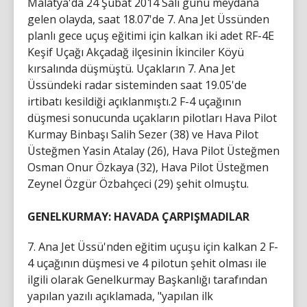
Malatya'da 24 Şubat 2014 Salı günü meydana
gelen olayda, saat 18.07'de 7. Ana Jet Üssünden
planlı gece uçuş eğitimi için kalkan iki adet RF-4E
Keşif Uçağı Akçadağ ilçesinin İkinciler Köyü
kırsalında düşmüştü. Uçakların 7. Ana Jet
Üssündeki radar sisteminden saat 19.05'de
irtibatı kesildiği açıklanmıştı.2 F-4 uçağının
düşmesi sonucunda uçakların pilotları Hava Pilot
Kurmay Binbaşı Salih Sezer (38) ve Hava Pilot
Üsteğmen Yasin Atalay (26), Hava Pilot Üsteğmen
Osman Onur Özkaya (32), Hava Pilot Üsteğmen
Zeynel Özgür Özbahçeci (29) şehit olmuştu.
GENELKURMAY: HAVADA ÇARPIŞMADILAR
7. Ana Jet Üssü'nden eğitim uçuşu için kalkan 2 F-
4 uçağının düşmesi ve 4 pilotun şehit olması ile
ilgili olarak Genelkurmay Başkanlığı tarafından
yapılan yazılı açıklamada, "yapılan ilk