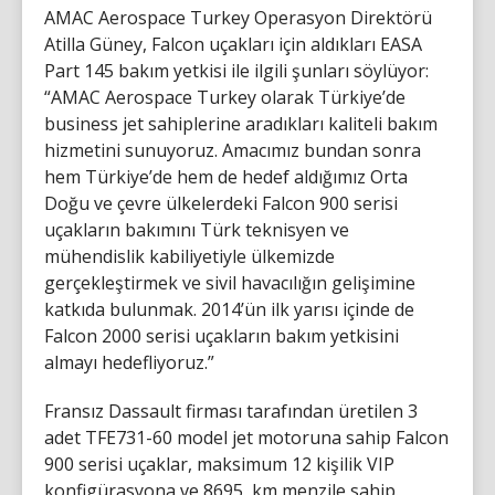
AMAC Aerospace Turkey Operasyon Direktörü
Atilla Güney, Falcon uçakları için aldıkları EASA
Part 145 bakım yetkisi ile ilgili şunları söylüyor:
“AMAC Aerospace Turkey olarak Türkiye’de
business jet sahiplerine aradıkları kaliteli bakım
hizmetini sunuyoruz. Amacımız bundan sonra
hem Türkiye’de hem de hedef aldığımız Orta
Doğu ve çevre ülkelerdeki Falcon 900 serisi
uçakların bakımını Türk teknisyen ve
mühendislik kabiliyetiyle ülkemizde
gerçekleştirmek ve sivil havacılığın gelişimine
katkıda bulunmak. 2014’ün ilk yarısı içinde de
Falcon 2000 serisi uçakların bakım yetkisini
almayı hedefliyoruz.”
Fransız Dassault firması tarafından üretilen 3
adet TFE731-60 model jet motoruna sahip Falcon
900 serisi uçaklar, maksimum 12 kişilik VIP
konfigürasyona ve 8695 km menzile sahip.