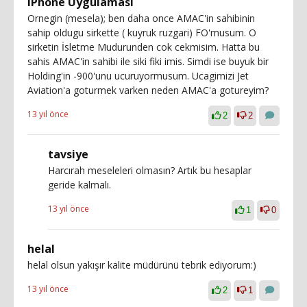
iPhone Uygulaması
Ornegin (mesela); ben daha once AMAC'in sahibinin
sahip oldugu sirkette ( kuyruk ruzgari) FO'musum. O
sirketin İsletme Mudurunden cok cekmisim. Hatta bu
sahis AMAC'in sahibi ile siki fiki imis. Simdi ise buyuk bir
Holding'in -900'unu ucuruyormusum. Ucagimizi Jet
Aviation'a goturmek varken neden AMAC'a gotureyim?
13 yıl önce
2
2
tavsiye
Harcırah meseleleri olmasın? Artık bu hesaplar
geride kalmalı.
13 yıl önce
1
0
helal
helal olsun yakışır kalite müdürünü tebrik ediyorum:)
13 yıl önce
2
1