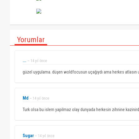
Yorumlar
...
~ 14 yıl önce
güzel uygulama. düşen woldfocusun uçağıydı ama herkes atlasın u
Md
~ 14 yıl önce
Turk olsa bu islem yapilmaz olay dunyada herkesin zihnine kazinird
Sugar
~ 14 yıl önce