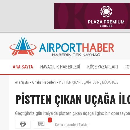
ANA SAYFA
HAVACILIK HABERLERİ
KÖŞE YAZARLARI
FO
Ana Sayfa
»
Alitalia Haberleri
»
PİSTTEN ÇIKAN UÇAĞA İLGİNÇ MÜDAHALE
PİSTTEN ÇIKAN UÇAĞA İ
Geçtiğimiz gün İtalya'da pistten çıkan uçağa ilginç bir operasyon 
Kesin mudurleri Turktur
7
güzel uygulama. düşen woldfocusun uçağıydı ama he