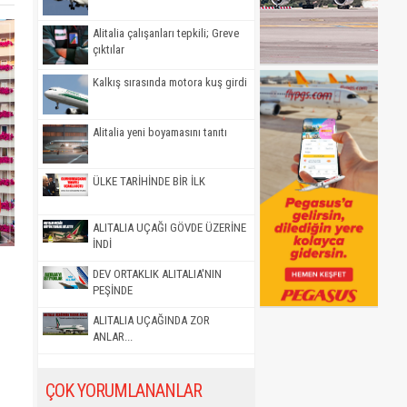
Alitalia çalışanları tepkili; Greve
çıktılar
Kalkış sırasında motora kuş girdi
Alitalia yeni boyamasını tanıtı
ÜLKE TARİHİNDE BİR İLK
ALITALIA UÇAĞI GÖVDE ÜZERİNE
İNDİ
DEV ORTAKLIK ALITALIA'NIN
PEŞİNDE
ALITALIA UÇAĞINDA ZOR
ANLAR...
ÇOK YORUMLANANLAR