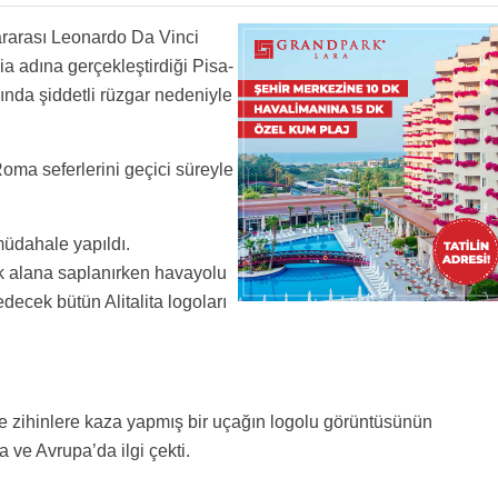
zihnine kazinirdi
e yatıyor apron 3te halen
ararası Leonardo Da Vinci
a adına gerçekleştirdiği Pisa-
ında şiddetli rüzgar nedeniyle
Roma seferlerini geçici süreyle
müdahale yapıldı.
ak alana saplanırken havayolu
edecek bütün Alitalita logoları
.
 ve zihinlere kaza yapmış bir uçağın logolu görüntüsünün
 ve Avrupa’da ilgi çekti.