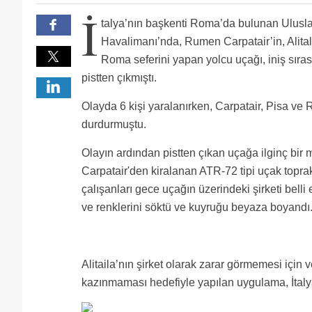
Turk olsa bu islem yapilmaz olay dunyada herkesin 
İ
Sky da pistten çıkan uçağına yapmıştı.ismi gizli hald
talya’nın başkenti Roma’da bulunan Ulusl
Türkiyede de otobüs firmaları yapıyor aynı şeyi :)
Havalimanı’nda, Rumen Carpatair’in, Alitali
Roma seferini yapan yolcu uçağı, iniş sıras
pistten çıkmıştı.
Olayda 6 kişi yaralanırken, Carpatair, Pisa ve 
durdurmuştu.
Olayın ardından pistten çıkan uçağa ilginç bir 
Carpatair'den kiralanan ATR-72 tipi uçak topr
çalışanları gece uçağın üzerindeki şirketi belli 
ve renklerini söktü ve kuyruğu beyaza boyandı
Alitaila’nın şirket olarak zarar görmemesi için
kazınmaması hedefiyle yapılan uygulama, İtalya