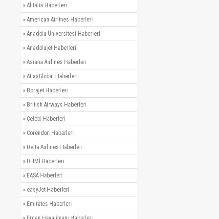
»
Alitalia Haberleri
»
American Airlines Haberleri
»
Anadolu Üniversitesi Haberleri
»
Anadolujet Haberleri
»
Asiana Airlines Haberleri
»
AtlasGlobal Haberleri
»
Borajet Haberleri
»
British Airways Haberleri
»
Çelebi Haberleri
»
Corendon Haberleri
»
Delta Airlines Haberleri
»
DHMİ Haberleri
»
EASA Haberleri
»
easyJet Haberleri
»
Emirates Haberleri
»
Ercan Havalimanı Haberleri