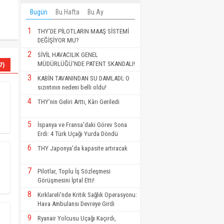
Bugün
Bu Hafta
Bu Ay
1
THY’DE PİLOTLARIN MAAŞ SİSTEMİ
DEĞİŞİYOR MU?
2
SİVİL HAVACILIK GENEL
MÜDÜRLÜĞÜ'NDE PATENT SKANDALI!
7)
3
KABİN TAVANINDAN SU DAMLADI; O
sızıntının nedeni belli oldu!
4
THY’nin Geliri Arttı, Kârı Geriledi
5
İspanya ve Fransa'daki Görev Sona
Erdi: 4 Türk Uçağı Yurda Döndü
6
THY Japonya'da kapasite artıracak
7
Pilotlar, Toplu İş Sözleşmesi
Görüşmesini İptal Etti!
8
Kırklareli'nde Kritik Sağlık Operasyonu:
Hava Ambulansı Devreye Girdi
9
Ryanair Yolcusu Uçağı Kaçırdı,