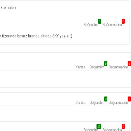
 3te halen
0
0
Beğendim
Beğenmedim
n üzerinde beyaz branda altında SKY yazısı :)
9
1
Yanıtla
Beğendim
Beğenmedim
3
9
Yanıtla
Beğendim
Beğenmedim
12
5
Beğendim
Beğenmedim