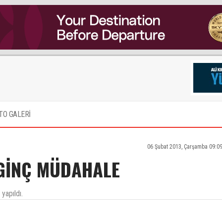
TO GALERİ
06 Şubat 2013, Çarşamba 09:0
LGİNÇ MÜDAHALE
yapıldı.
rkes atlasın uçağı sanıyor hala.