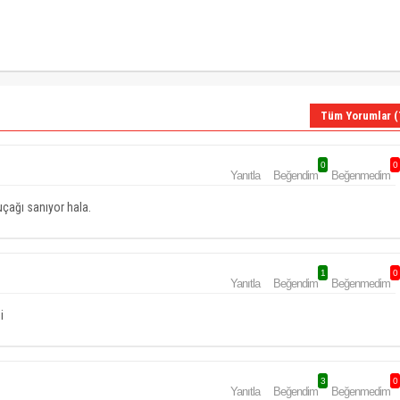
Tüm Yorumlar (
0
0
Yanıtla
Beğendim
Beğenmedim
çağı sanıyor hala.
1
0
Yanıtla
Beğendim
Beğenmedim
i
3
0
Yanıtla
Beğendim
Beğenmedim