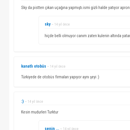
Sky da pistten çıkan uçağına yapmıştı.ismi gizli halde yatıyor apron
sky
~ 14 yıl önce
hiçde belli olmuyor canım zaten kulenin altında yata
kanatlı otobüs
~ 14 yıl önce
Türkiyede de otobüs firmaları yapıyor aynı şeyi :)
:)
~ 14 yıl önce
Kesin mudurleri Turktur
senin ...
~ 14 yıl önce