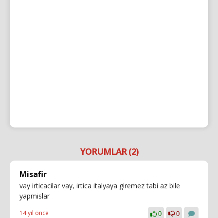
YORUMLAR (2)
Misafir
vay irticacilar vay, irtica italyaya giremez tabi az bile
yapmislar
14 yıl önce
0
0