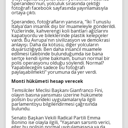
Sperandeo'nun, yolculuk sırasında çektiği
fotoğrafı facebook sayfasında yayınlamasıyla
ortaya çıktı.
Sperandeo, fotoğrafların yanısıra, "İki Tunuslu
İtalya'dan insanlık dışı bir muameleyle gönderildi.
Yüzlerinde, kahverengi koli bantları ağızlarını
kapatıyordu ve bileklerinde plastik kelepçeler
vardı. Bu Avrupa'nın sivilizasyon ve demokrasi
anlayışı. Daha da kötüsü, diğer yolcuların
duyarsızlığıydı. Ben daha insancıl muamele
edilmesi talebinde bulunduğumda ise bana
sertçe kendi işime bakmam, bunun normal bir
polis operasyonu olduğu söylendi. Normal?
Yapabileceğim sadece bu fotoğrafı
paylaşabilmekti" yorumuna da yer verdi.
Monti hükümeti hesap verecek
Temsilciler Meclisi Başkanı Gianfranco Fini,
olayın basına yansıması üzerine hükümete
polisin bu yöndeki uygulamalarıyla ilgili
parlamentoyu bilgilendirmesi çağrısında
bulundu.
Senato Başkan Vekili Radical Partili Emma
Bonino ise olayla ilgili, "Yaşanan sarsıntı verici,
eğer bu polisin normal uygulamasıysa ya da