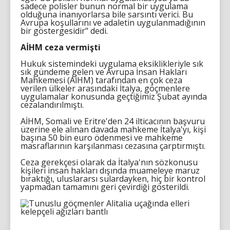
sadece polisler bunun normal bir uygulama
olduğuna inanıyorlarsa bile sarsıntı verici. Bu
Avrupa koşullarını ve adaletin uygulanmadığının
bir göstergesidir" dedi.
AİHM ceza vermişti
Hukuk sistemindeki uygulama eksiklikleriyle sık
sık gündeme gelen ve Avrupa İnsan Hakları
Mahkemesi (AİHM) tarafından en çok ceza
verilen ülkeler arasındaki İtalya, göçmenlere
uygulamalar konusunda geçtiğimiz Şubat ayında
cezalandırılmıştı.
AİHM, Somali ve Eritre'den 24 ilticacının başvuru
üzerine ele alınan davada mahkeme İtalya'yı, kişi
başına 50 bin euro ödenmesi ve mahkeme
masraflarının karşılanması cezasına çarptırmıştı.
Ceza gerekçesi olarak da İtalya'nın sözkonusu
kişileri insan hakları dışında muameleye maruz
bıraktığı, uluslararsı sulardayken, hiç bir kontrol
yapmadan tamamını geri çevirdiği gösterildi.