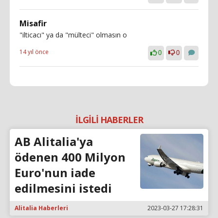
Misafir
"ilticacı" ya da "mülteci" olmasın o
14 yıl önce
0
0
İLGİLİ HABERLER
AB Alitalia'ya
ödenen 400 Milyon
Euro'nun iade
edilmesini istedi
Alitalia Haberleri
2023-03-27 17:28:31