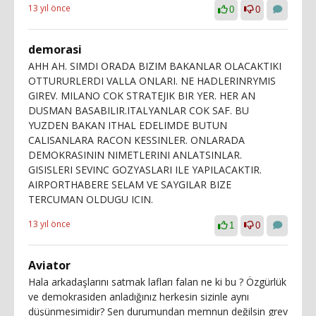
13 yıl önce
0
0
demorasi
AHH AH. SIMDI ORADA BIZIM BAKANLAR OLACAKTIKI
OTTURURLERDI VALLA ONLARI. NE HADLERINRYMIS
GIREV. MILANO COK STRATEJIK BIR YER. HER AN
DUSMAN BASABILIR.ITALYANLAR COK SAF. BU
YUZDEN BAKAN ITHAL EDELIMDE BUTUN
CALISANLARA RACON KESSINLER. ONLARADA
DEMOKRASININ NIMETLERINI ANLATSINLAR.
GISISLERI SEVINC GOZYASLARI ILE YAPILACAKTIR.
AIRPORTHABERE SELAM VE SAYGILAR BIZE
TERCUMAN OLDUGU ICIN.
13 yıl önce
1
0
Aviator
Hala arkadaşlarını satmak lafları falan ne ki bu ? Özgürlük
ve demokrasiden anladığınız herkesin sizinle aynı
düşünmesimidir? Sen durumundan memnun değilsin grev