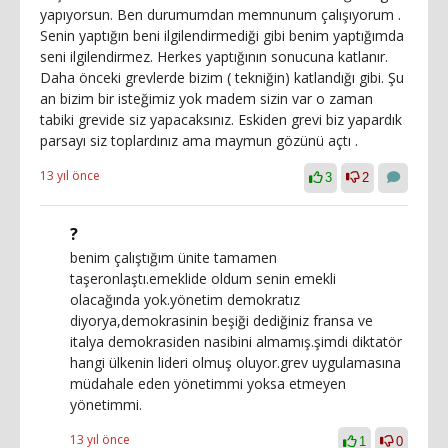
yapıyorsun. Ben durumumdan memnunum çalışıyorum .
Senin yaptığın beni ilgilendirmediği gibi benim yaptığımda
seni ilgilendirmez. Herkes yaptığının sonucuna katlanır.
Daha önceki grevlerde bizim ( tekniğin) katlandığı gibi. Şu
an bizim bir isteğimiz yok madem sizin var o zaman
tabiki grevide siz yapacaksınız. Eskiden grevi biz yapardık
parsayı siz toplardınız ama maymun gözünü açtı .
13 yıl önce
3
2
?
benim çalıştığım ünite tamamen
taşeronlaştı.emeklide oldum senin emekli
olacağında yok.yönetim demokratız
diyorya,demokrasinin beşiği dediğiniz fransa ve
italya demokrasiden nasibini almamış.şimdi diktatör
hangi ülkenin lideri olmuş oluyor.grev uygulamasına
müdahale eden yönetimmi yoksa etmeyen
yönetimmi.
13 yıl önce
1
0