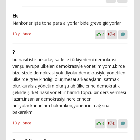
Ek
Nankörler işte tona para alıyorlar bide greve gidiyorlar
13 yıl önce
2
4
?
bu nasıl iştir arkadaş sadece türkiyedemi demokrasi
var.şu avrupa ülkeleri demokrasiyle yönetilmiyomu.birde
bize sizde demokrasi yok diyolar.demokrasiyle yönetilen
ülkelrde grev kırıcılığı olur,mesai arkadaşlarını satmak
olur,kuralsız yönetim olur.şu ab ülkelerine demokratik
şekilde şirket nasıl yönetilir hamdi topçu bir ders vermesi
lazım.insanlar demokrasiyi nerelerinden
anlıyolar.kanunlara bakarakmı,yöneticinin ağzına
bakarakmı.
13 yıl önce
3
0