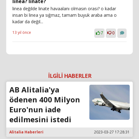
linea? linate?
linea değilde linate havaalanı olmasın orası? o kadar
insan bi linea ya sığmaz, tamam buyuk araba ama o
kadar da değil...
13 yıl önce
7
0
İLGİLİ HABERLER
AB Alitalia'ya
ödenen 400 Milyon
Euro'nun iade
edilmesini istedi
Alitalia Haberleri
2023-03-27 17:28:31