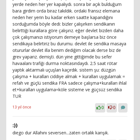
yerde neden her yer kapalıydı. sonra bir açık bulduğum
bara girdim orda biraz takıldık. ordaki fransız elemana
neden her yerin bu kadar erken saatte kapandığını
sorduğumda böyle dedi: bizler çalışırken sendikanın
belirttiği kurallara göre çalışırız. eğer devlet bizden daha
çok çalışmanızı istiyorum demeye başlarsa biz önce
sendikaya belirtiriz bu durumu. devlet ile sendika masaya
otururlar devlet illa benim dediğim olacak derse biz de
grev yaparız. demişti. dün yine gittiğimde bu sefer
havaalanı trafiği durma noktasındaydı. 2.5 saat rötar
yaptık aktarmalı uçuşları kaçırdık. sistem şu: düzgün
çalışma + kuralları ciddiye almak + kuralları uygulamak =
refah ve güçlü sendika FRA sadece çalışma+kuralları ihlal
et+kuralları uygulama=köle sisteme ve güçsüz sendika
TUR
13 yıl önce
0
0
:))
diego dur Allahını seversen...zaten ortalık karışık.