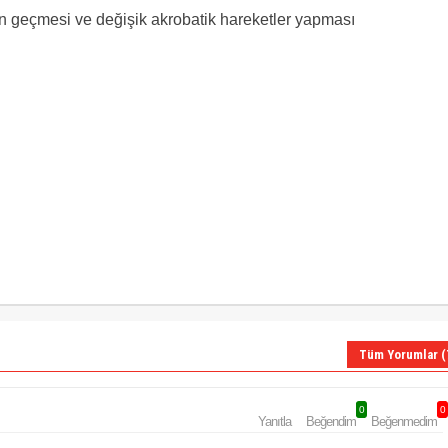
an geçmesi ve değişik akrobatik hareketler yapması
Tüm Yorumlar (
0
0
Yanıtla
Beğendim
Beğenmedim