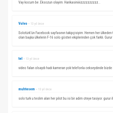
Vay kocum be .Eksozun olayim. Harikasiniiiizzzzzzzzzz...
Volvo
~ 13 yıl önce
Solotürk'ün Facebook sayfasının takipçisiyim. Hemen her ülkeden tak
olan başka ülkelerin F-16 solo gösteri ekiplerinden çok farklı. Gur
tel
~ 13 yıl önce
video falan olsaydı hadı kameran yok telefonla cekseydınde bizde i
muhtesem
~ 13 yıl önce
solo turk u teslim alan her pilot bu isi bir adim oteye tasiyor. gurur