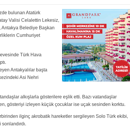
zzz...
her ülkeden takipçileri var. Gerek uçağın boyaması ile gerek yapılan gösteri ile
zde bulunan Atatürk
plerinden çok farklı. Gurur duyuyorum. Allah nazardan saklasın.
eydınde bizde izleseydik ey airport
e tasiyor. gurur ile seyrediyoruz. her daim emniyetli ucuslari olsun.
ay Valisi Celalettin Lekesiz,
, Antakya Belediye Başkan
irliklerin Cumhuriyet
rçevesinde Türk Hava
ptı.
eyen Antakyalılar başta
ezindeki Asi Nehri
andaşlar alkışlarla gösterilere eşlik etti. Bazı vatandaşlar
ken, gösteriyi izleyen küçük çocuklar ise uçak sesinden korktu.
irinden ilginç akrobatik hareketler sergileyen Solo Türk ekibi,
 sonlandırdı.