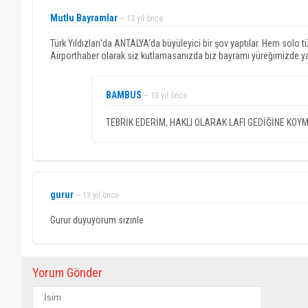
Mutlu Bayramlar
~ 13 yıl önce
Türk Yıldızları'da ANTALYA'da büyüleyici bir şov yaptılar. Hem solo t
Airporthaber olarak siz kutlamasanızda biz bayramı yüreğimizde yaşı
BAMBUS
~ 13 yıl önce
TEBRİK EDERİM, HAKLI OLARAK LAFI GEDİĞİNE KOYM
gurur
~ 13 yıl önce
Gurur duyuyorum sızınle
Yorum Gönder