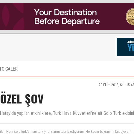
TO GALERİ
29 Ekim 2013, Salı 15:4
 ÖZEL ŞOV
tay’da yapılan etkinliklere, Türk Hava Kuvvetleri'ne ait Solo Türk ekibin
ılar. Hem solo türk'ü hem türk yıldızlarını tebrik ediyorum. Herkesin bayramını kutluyorum.
 yüreğimizde yaşıyoruz. ) !!!