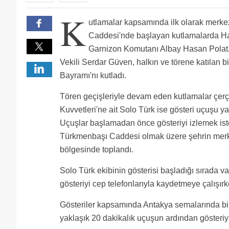
Vay kocum be .Eksozun olayim. Harikasiniiiizzzzzzz
K
Solotürk'ün Facebook sayfasının takipçisiyim. Hemen 
utlamalar kapsamında ilk olarak merke
emsalleri olan başka ülkelerin F-16 solo gösteri eki
video falan olsaydı hadı kameran yok telefonla ceks
solo turk u teslim alan her pilot bu isi bir adim otey
Caddesi'nde başlayan kutlamalarda Hat
Garnizon Komutanı Albay Hasan Polat
Vekili Serdar Güven, halkın ve törene katılan b
Bayramı'nı kutladı.
Tören geçişleriyle devam eden kutlamalar çe
Kuvvetleri'ne ait Solo Türk ise gösteri uçuşu ya
Uçuşlar başlamadan önce gösteriyi izlemek ist
Türkmenbaşı Caddesi olmak üzere şehrin merk
bölgesinde toplandı.
Solo Türk ekibinin gösterisi başladığı sırada vat
gösteriyi cep telefonlarıyla kaydetmeye çalışır
Gösteriler kapsamında Antakya semalarında birb
yaklaşık 20 dakikalık uçuşun ardından gösteriyi