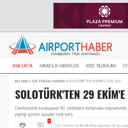
ANA SAYFA
HAVACILIK HABERLERİ
KÖŞE YAZARLARI
FO
Ana Sayfa
»
Türk Yıldızları Haberleri
»
SOLOTÜRK'TEN 29 EKİM'E ÖZEL ŞOV
SOLOTÜRK'TEN 29 EKİM'E
Cumhuriyetin kuruluşunun 90. yıldönümü kutlamaları kapsamında Ha
yaptığı gösteri uçuşları renk kattı.
Türk Yıldızları'da ANTALYA'da büyüleyici bir şov yapt
7
( Airporthaber olarak siz kutlamasanızda biz bayramı
Gurur duyuyorum sızınle