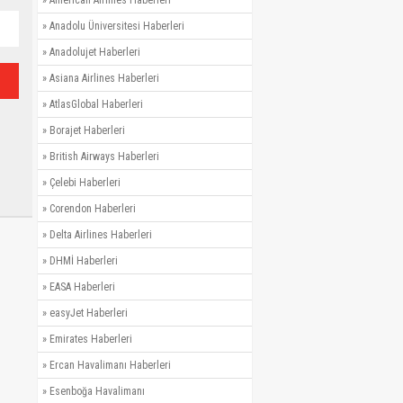
»
Anadolu Üniversitesi Haberleri
»
Anadolujet Haberleri
»
Asiana Airlines Haberleri
»
AtlasGlobal Haberleri
»
Borajet Haberleri
»
British Airways Haberleri
»
Çelebi Haberleri
»
Corendon Haberleri
»
Delta Airlines Haberleri
»
DHMİ Haberleri
»
EASA Haberleri
»
easyJet Haberleri
»
Emirates Haberleri
»
Ercan Havalimanı Haberleri
»
Esenboğa Havalimanı