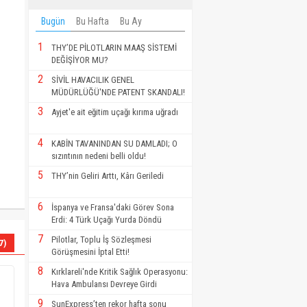
Bugün
Bu Hafta
Bu Ay
1
THY’DE PİLOTLARIN MAAŞ SİSTEMİ
DEĞİŞİYOR MU?
2
SİVİL HAVACILIK GENEL
MÜDÜRLÜĞÜ'NDE PATENT SKANDALI!
3
Ayjet'e ait eğitim uçağı kırıma uğradı
4
KABİN TAVANINDAN SU DAMLADI; O
sızıntının nedeni belli oldu!
5
THY’nin Geliri Arttı, Kârı Geriledi
6
İspanya ve Fransa'daki Görev Sona
Erdi: 4 Türk Uçağı Yurda Döndü
7
Pilotlar, Toplu İş Sözleşmesi
7)
Görüşmesini İptal Etti!
8
Kırklareli'nde Kritik Sağlık Operasyonu:
Hava Ambulansı Devreye Girdi
9
SunExpress’ten rekor hafta sonu