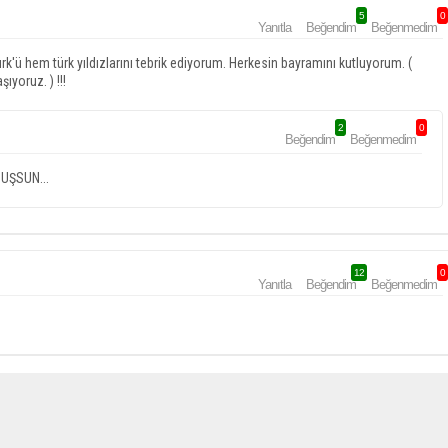
5
0
Yanıtla
Beğendim
Beğenmedim
ürk'ü hem türk yıldızlarını tebrik ediyorum. Herkesin bayramını kutluyorum. (
yoruz. ) !!!
2
0
Beğendim
Beğenmedim
UŞSUN...
12
0
Yanıtla
Beğendim
Beğenmedim