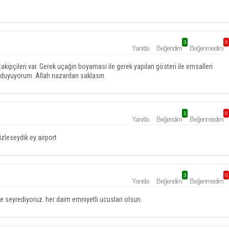
3
0
Yanıtla
Beğendim
Beğenmedim
ipçileri var. Gerek uçağın boyaması ile gerek yapılan gösteri ile emsalleri
ur duyuyorum. Allah nazardan saklasın.
1
0
Yanıtla
Beğendim
Beğenmedim
zleseydik ey airport
3
0
Yanıtla
Beğendim
Beğenmedim
 ile seyrediyoruz. her daim emniyetli ucuslari olsun.