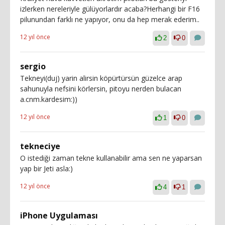
izlerken nereleriyle gülüyorlardır acaba?Herhangi bir F16
pilunundan farklı ne yapıyor, onu da hep merak ederim..
12 yıl önce
2
0
sergio
Tekneyi(duj) yarin alirsin köpürtürsün güzelce arap
sahunuyla nefsini körlersin, pitoyu nerden bulacan
a.cnm.kardesim:))
12 yıl önce
1
0
tekneciye
O istediği zaman tekne kullanabilir ama sen ne yaparsan
yap bir Jeti asla:)
12 yıl önce
4
1
iPhone Uygulaması