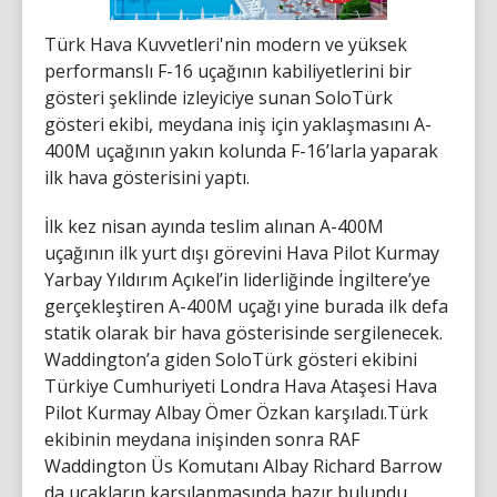
Türk Hava Kuvvetleri'nin modern ve yüksek
performanslı F-16 uçağının kabiliyetlerini bir
gösteri şeklinde izleyiciye sunan SoloTürk
gösteri ekibi, meydana iniş için yaklaşmasını A-
400M uçağının yakın kolunda F-16’larla yaparak
ilk hava gösterisini yaptı.
İlk kez nisan ayında teslim alınan A-400M
uçağının ilk yurt dışı görevini Hava Pilot Kurmay
Yarbay Yıldırım Açıkel’in liderliğinde İngiltere’ye
gerçekleştiren A-400M uçağı yine burada ilk defa
statik olarak bir hava gösterisinde sergilenecek.
Waddington’a giden SoloTürk gösteri ekibini
Türkiye Cumhuriyeti Londra Hava Ataşesi Hava
Pilot Kurmay Albay Ömer Özkan karşıladı.Türk
ekibinin meydana inişinden sonra RAF
Waddington Üs Komutanı Albay Richard Barrow
da uçakların karşılanmasında hazır bulundu.