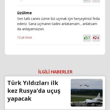
üzülme
Sen tatlı canını üzme biz uçmak için herşeyimizi feda
ederiz. Sana uçmanın tadını anlatamam , anlatsam
da anlayamazsın.
12 yıl önce
7
4
İLGİLİ HABERLER
Türk Yıldızları ilk
kez Rusya'da uçuş
yapacak