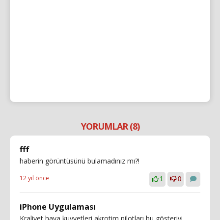
YORUMLAR (8)
fff
haberin görüntüsünü bulamadınız mı?!
12 yıl önce
1
0
iPhone Uygulaması
Kraliyet hava kuvvetleri akrotim pilotları bu gösteriyi