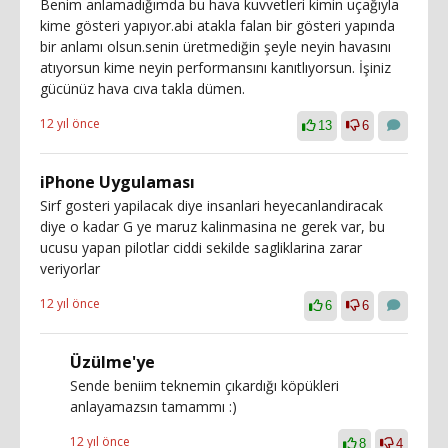
Benim anlamadığımda bu hava kuvvetleri kimin uçağıyla
kime gösteri yapıyor.abi atakla falan bir gösteri yapında
bir anlamı olsun.senin üretmediğin şeyle neyin havasını
atıyorsun kime neyin performansını kanıtlıyorsun. İşiniz
gücünüz hava cıva takla dümen.
12 yıl önce
13
6
iPhone Uygulaması
Sirf gosteri yapilacak diye insanlari heyecanlandiracak
diye o kadar G ye maruz kalinmasina ne gerek var, bu
ucusu yapan pilotlar ciddi sekilde sagliklarina zarar
veriyorlar
12 yıl önce
6
6
Üzülme'ye
Sende beniim teknemin çıkardığı köpükleri
anlayamazsın tamammı :)
12 yıl önce
8
4