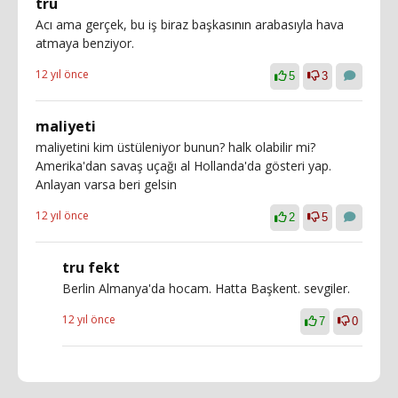
tru
Acı ama gerçek, bu iş biraz başkasının arabasıyla hava
atmaya benziyor.
12 yıl önce
5
3
maliyeti
maliyetini kim üstüleniyor bunun? halk olabilir mi?
Amerika'dan savaş uçağı al Hollanda'da gösteri yap.
Anlayan varsa beri gelsin
12 yıl önce
2
5
tru fekt
Berlin Almanya'da hocam. Hatta Başkent. sevgiler.
12 yıl önce
7
0