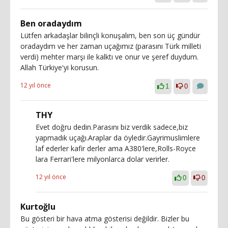
Ben oradaydım
Lütfen arkadaşlar bilinçli konuşalım, ben son üç gündür
oradaydım ve her zaman uçağımız (parasını Türk milleti
verdi) mehter marşı ile kalktı ve onur ve şeref duydum.
Allah Türkiye'yi korusun.
12 yıl önce
1
0
THY
Evet doğru dedin.Parasını biz verdik sadece,biz
yapmadık uçağı.Araplar da öyledir.Gayrimuslimlere
laf ederler kafir derler ama A380'lere,Rolls-Royce
lara Ferrari'lere milyonlarca dolar verirler.
12 yıl önce
0
0
Kurtoğlu
Bu gösteri bir hava atma gösterisi değildir. Bizler bu