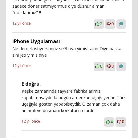
sadece döner satmiyormus diye düsnür alman
"dostlarimiz" !!
12 yıl önce
2
0
iPhone Uygulaması
Ne demek istiyorsunuz siz?hava yimis falan Diye baska
sini jeti yimis diye
12 yıl önce
0
3
E doğru.
Keşke zamanında tayyare fabrikalarımız
kapatılmasaydı da bugün amerikan uçağı yerine Türk
uçağıyla gösteri yapabilseydik. O zaman çok daha
anlamlı ve düşmanı korkutucu olurdu.
12 yıl önce
4
0