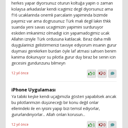
herkes yapar diyorsunuz oturun koltuğa yapin o zaman
kolaysa arkadaslar kendi icagimiz degil diyorsunuz ama
f16 ucaklarinda onemli parcalarin yapiminda bizimde
payımiz var ama dogrusunuz Türk mali degil lakin thkk
suanda yeni savas ucagimizin yapimini surduruyor
eskiden imkanimiz olmadigi icin yapamadogimiz ucak
Allahin izniyle Türk ordusuna katilacak. Biraz daha milli
duygularinizi gelistirmenizi tavsiye ediyorum insanin gurur
duymasi gerekirken burdan öyle laf atmasi sahsen benim
kanima dokunuyor su pilotla gurur duy biraz be senin icin
gecesini gundunzunu bilmeyn
12 yıl önce
0
0
iPhone Uygulaması
Ya tabiki keşke kendi uçağımızla gösteri yapabilsek ancak
bu pilotlarımızın düşüneceği bir konu değil onlar
ellerindeki ile en iyisini yapıp bizi temsil ediyorlar,
gururlandırıyorlar... Allah onları korusun...
12 yıl önce
1
0