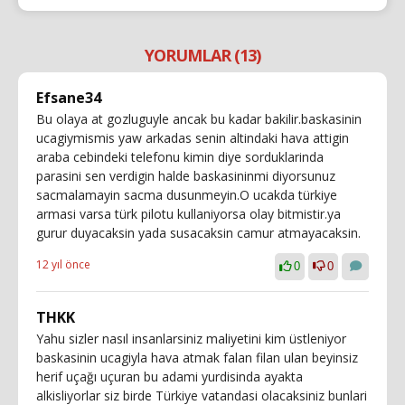
YORUMLAR (13)
Efsane34
Bu olaya at gozluguyle ancak bu kadar bakilir.baskasinin
ucagiymismis yaw arkadas senin altindaki hava attigin
araba cebindeki telefonu kimin diye sorduklarinda
parasini sen verdigin halde baskasininmi diyorsunuz
sacmalamayin sacma dusunmeyin.O ucakda türkiye
armasi varsa türk pilotu kullaniyorsa olay bitmistir.ya
gurur duyacaksin yada susacaksin camur atmayacaksin.
12 yıl önce
0
0
THKK
Yahu sizler nasıl insanlarsiniz maliyetini kim üstleniyor
baskasinin ucagiyla hava atmak falan filan ulan beyinsiz
herif uçağı uçuran bu adami yurdisinda ayakta
alkisliyorlar siz birde Türkiye vatandasi olacaksiniz bunlari