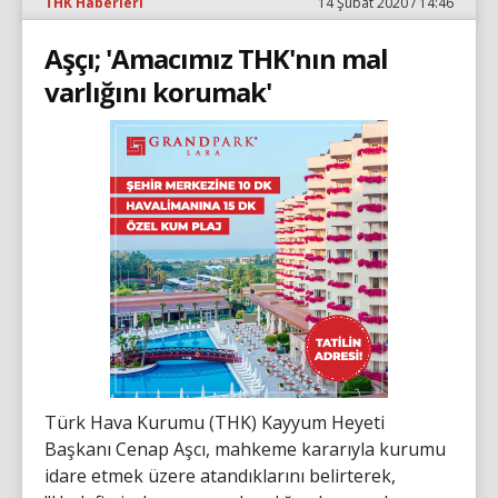
THK Haberleri
14 Şubat 2020 / 14:46
Aşçı; 'Amacımız THK'nın mal
varlığını korumak'
Türk Hava Kurumu (THK) Kayyum Heyeti
Başkanı Cenap Aşcı, mahkeme kararıyla kurumu
idare etmek üzere atandıklarını belirterek,