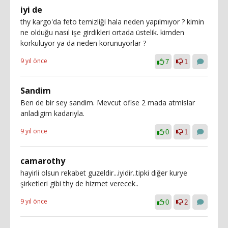
iyi de
thy kargo'da feto temizliği hala neden yapılmıyor ? kimin
ne olduğu nasıl işe girdikleri ortada üstelik. kimden
korkuluyor ya da neden korunuyorlar ?
9 yıl önce
7
1
Sandim
Ben de bir sey sandim. Mevcut ofise 2 mada atmislar
anladigim kadariyla.
9 yıl önce
0
1
camarothy
hayirli olsun rekabet guzeldir...iyidir..tipki diğer kurye
şirketleri gibi thy de hizmet verecek..
9 yıl önce
0
2