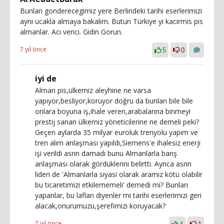
Bunları gonderecegimiz yere Berlindeki tarihi eserlerimizi
aynı ucakla almaya bakalım. Butun Türkiye yi kacirmis pis
almanlar. Acı verici. Gidin Gorun.
7 yıl önce
5
0
iyi de
Alman pis,ülkemiz aleyhine ne varsa
yapıyor,besliyor,koruyor doğru da bunları bile bile
onlara boyuna iş,ihale veren,arabalarına binmeyi
prestij sanan ülkemiz yöneticilerine ne demeli peki?
Geçen aylarda 35 milyar euroluk trenyolu yapım ve
tren alım anlaşması yapıldı,Siemens'e ihalesiz enerji
işi verildi asrın damadı bunu Almanlarla barış
anlaşması olarak gördüklerini belirtti. Ayrıca asrın
lideri de 'Almanlarla siyasi olarak aramız kötü olabilir
bu ticaretimizi etkilememeli' demedi mi? Bunları
yapanlar, bu lafları diyenler mi tarihi eserlerimizi geri
alacak,onurumuzu,şerefimizi koruyacak?
7 yıl önce