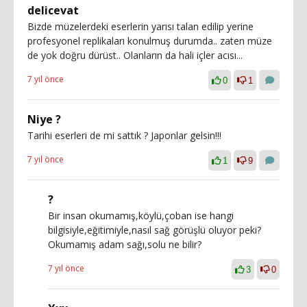
delicevat
Bizde müzelerdeki eserlerin yarısı talan edilip yerine
profesyonel replikaları konulmuş durumda.. zaten müze
de yok doğru dürüst.. Olanların da hali içler acısı...
7 yıl önce
0
1
Niye ?
Tarihi eserleri de mi sattık ? Japonlar gelsin!!!
7 yıl önce
1
9
?
Bir insan okumamış,köylü,çoban ise hangi
bilgisiyle,eğitimiyle,nasıl sağ görüşlü oluyor peki?
Okumamış adam sağı,solu ne bilir?
7 yıl önce
3
0