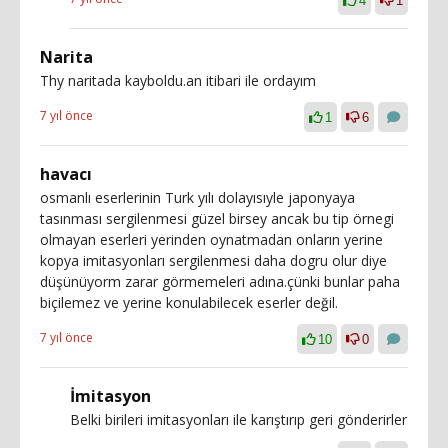
4
1
Narita
Thy naritada kayboldu.an itibari ile ordayım
7 yıl önce
1
6
havacı
osmanlı eserlerinin Turk yılı dolayısıyle japonyaya
tasınması sergilenmesi güzel birsey ancak bu tip örnegi
olmayan eserleri yerinden oynatmadan onların yerine
kopya imitasyonları sergilenmesi daha dogru olur diye
düşünüyorm zarar görmemeleri adına.çünki bunlar paha
biçilemez ve yerine konulabilecek eserler değil.
7 yıl önce
10
0
İmitasyon
Belki birileri imitasyonları ile karıştırıp geri gönderirler