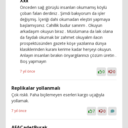
Xxx
Önceden sağ görüşlü insanları okumamış köylü
çoban falan derdiniz . Şimdi bakıyorum da işler
değişmiş. İçeriği dahi okumadan eleştiri yapmaya
başlamışsınız. Cahillik budur sanırım . Okuyun
arkadaşım okuyun biraz . Müslümana da laik olana
da faydalı okumak bir zahmet okuyalım ilacın
prospektüsünden gazete köşe yazılarına dünya
klasiklerinden kuranı kerime kadar herşeyi okuyun.
Anlayın insanları bırakın önyargılarınızı çözüm üretin .
Boş yapmayın
7 yıl önce
0
0
Replikalar yollanmalı
Çok riskli. Paha biçilemeyen eserleri kargo uçağıyla
yollamak.
7 yıl önce
7
0
AFACadetBurak