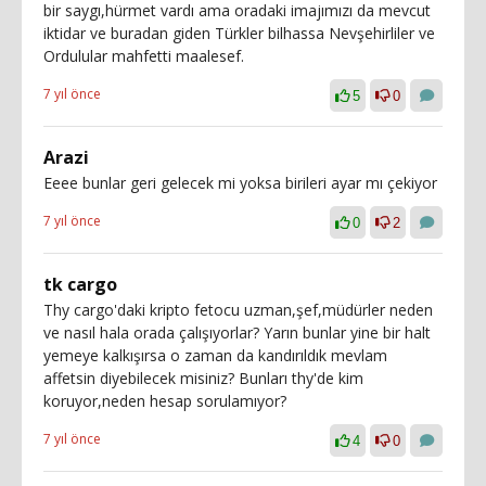
bir saygı,hürmet vardı ama oradaki imajımızı da mevcut
iktidar ve buradan giden Türkler bilhassa Nevşehirliler ve
Ordulular mahfetti maalesef.
7 yıl önce
5
0
Arazi
Eeee bunlar geri gelecek mi yoksa birileri ayar mı çekiyor
7 yıl önce
0
2
tk cargo
Thy cargo'daki kripto fetocu uzman,şef,müdürler neden
ve nasıl hala orada çalışıyorlar? Yarın bunlar yine bir halt
yemeye kalkışırsa o zaman da kandırıldık mevlam
affetsin diyebilecek misiniz? Bunları thy'de kim
koruyor,neden hesap sorulamıyor?
7 yıl önce
4
0