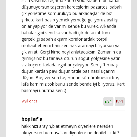
sizin vasfınız. Dışarda kadro yok. Madem bu kadar
düşünüyorsun taşeron kardeşlerini pazartesi sabah
çık yönetime sömürülüyo bu arkadaşlar de biz
şirkete kart basıp yemek yemeğe geliyoruz asıl işi
onlar yapıyor de var mı sende bu yürek. Arkanda
babalar gibi sendika var hadi çık de anlat tüm
gerçekliği sabah akşam koridorlardaki torpil
muhabbetlerini hani sen hak aramayı biliyorsun ya
çık anlat. Gerçi kime neyi anlatacaksın. Zamanın da
girmişsiniz bu tarlaya oturun söğüt gölgesine yatın
siz koçero tarlada ırgatlar çalışıyor. Sen çift maaşı
düşün kardan payı düşün tatile pas nasıl uçarımı
düşün. Boş ver sen taşeronun sömürülmesini boş
lafa karnımız tok bunu sende bende iyi biliyoruz. Kart
basmayı unutma sen :)
9 yıl önce
1
1
boş laf'a
hakkınızı arayın,biat etmeyin diyenlere nereden
okuyorsun bu masalları diyenlere ne denilebilir ki ?