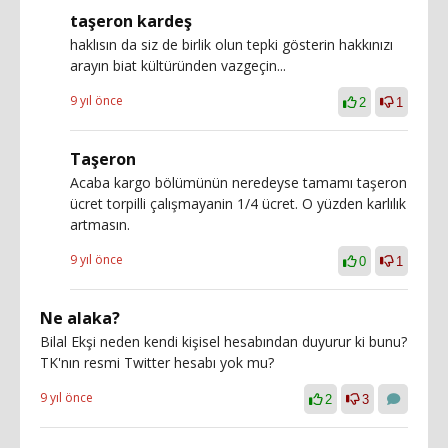
taşeron kardeş
haklısın da siz de birlik olun tepki gösterin hakkınızı
arayın biat kültüründen vazgeçin...
9 yıl önce
2
1
Taşeron
Acaba kargo bölümünün neredeyse tamamı taşeron
ücret torpilli çalışmayanin 1/4 ücret. O yüzden karlılık
artmasın.
9 yıl önce
0
1
Ne alaka?
Bilal Ekşi neden kendi kişisel hesabından duyurur ki bunu?
TK'nın resmi Twitter hesabı yok mu?
9 yıl önce
2
3