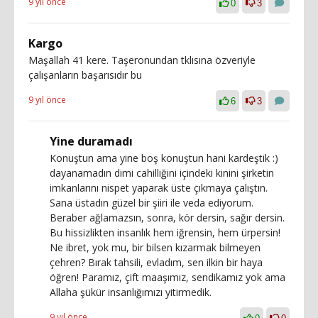
9 yıl önce
0
3
Kargo
Maşallah 41 kere. Taşeronundan tklısına özveriyle
çalışanların başarısıdır bu
9 yıl önce
6
3
Yine duramadı
Konuştun ama yine boş konuştun hani kardeştik :)
dayanamadın dimi cahilliğini içindeki kinini şirketin
imkanlarını nispet yaparak üste çıkmaya çalıştın.
Sana üstadın güzel bir şiiri ile veda ediyorum.
Beraber ağlamazsın, sonra, kör dersin, sağır dersin.
Bu hissizlikten insanlık hem iğrensin, hem ürpersin!
Ne ibret, yok mu, bir bilsen kızarmak bilmeyen
çehren? Bırak tahsili, evladım, sen ilkin bir haya
öğren! Paramız, çift maaşımız, sendikamız yok ama
Allaha şükür insanlığımızı yitirmedik.
9 yıl önce