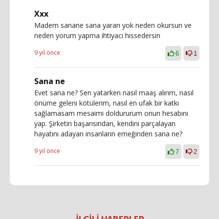
Xxx
Madem sanane sana yararı yok neden okursun ve
neden yorum yapma ihtiyacı hissedersin
9 yıl önce
6
1
Sana ne
Evet sana ne? Sen yatarken nasıl maaş alırım, nasıl
önüme geleni kötülerim, nasıl en ufak bir katkı
sağlamasam mesaimi doldururum onun hesabını
yap. Şirketin başarısından, kendini parçalayan
hayatını adayan insanların emeğinden sana ne?
9 yıl önce
7
2
İLGİLİ HABERLER