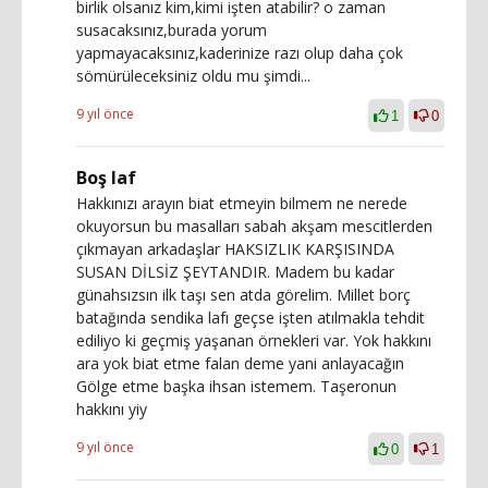
birlik olsanız kim,kimi işten atabilir? o zaman
susacaksınız,burada yorum
yapmayacaksınız,kaderinize razı olup daha çok
sömürüleceksiniz oldu mu şimdi...
9 yıl önce
1
0
Boş laf
Hakkınızı arayın biat etmeyin bilmem ne nerede
okuyorsun bu masalları sabah akşam mescitlerden
çıkmayan arkadaşlar HAKSIZLIK KARŞISINDA
SUSAN DİLSİZ ŞEYTANDIR. Madem bu kadar
günahsızsın ilk taşı sen atda görelim. Millet borç
batağında sendika lafı geçse işten atılmakla tehdit
ediliyo ki geçmiş yaşanan örnekleri var. Yok hakkını
ara yok biat etme falan deme yani anlayacağın
Gölge etme başka ihsan istemem. Taşeronun
hakkını yiy
9 yıl önce
0
1