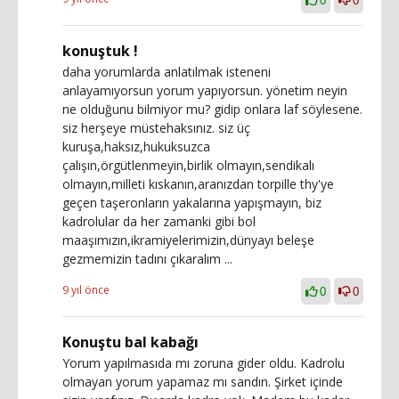
0
0
konuştuk !
daha yorumlarda anlatılmak isteneni
anlayamıyorsun yorum yapıyorsun. yönetim neyin
ne olduğunu bilmiyor mu? gidip onlara laf söylesene.
siz herşeye müstehaksınız. siz üç
kuruşa,haksız,hukuksuzca
çalışın,örgütlenmeyin,birlik olmayın,sendikalı
olmayın,milleti kıskanın,aranızdan torpille thy'ye
geçen taşeronların yakalarına yapışmayın, biz
kadrolular da her zamanki gibi bol
maaşımızın,ikramiyelerimizin,dünyayı beleşe
gezmemizin tadını çıkaralım ...
9 yıl önce
0
0
Konuştu bal kabağı
Yorum yapılmasıda mı zoruna gider oldu. Kadrolu
olmayan yorum yapamaz mı sandın. Şirket içinde