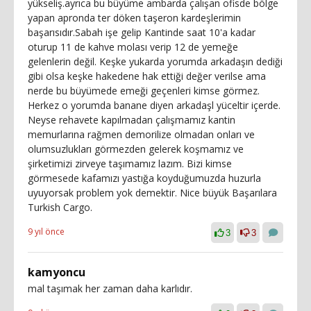
yükseliş.ayrıca bu büyüme ambarda çalışan ofisde bölge
yapan apronda ter döken taşeron kardeşlerimin
başarısıdır.Sabah işe gelip Kantinde saat 10'a kadar
oturup 11 de kahve molası verip 12 de yemeğe
gelenlerin değil. Keşke yukarda yorumda arkadaşın dediği
gibi olsa keşke hakedene hak ettiği değer verilse ama
nerde bu büyümede emeği geçenleri kimse görmez.
Herkez o yorumda banane diyen arkadaşl yüceltir içerde.
Neyse rehavete kapılmadan çalışmamız kantin
memurlarına rağmen demorilize olmadan onları ve
olumsuzlukları görmezden gelerek koşmamız ve
şirketimizi zirveye taşımamız lazım. Bizi kimse
görmesede kafamızı yastığa koyduğumuzda huzurla
uyuyorsak problem yok demektir. Nice büyük Başarılara
Turkish Cargo.
9 yıl önce
3
3
kamyoncu
mal taşımak her zaman daha karlıdır.