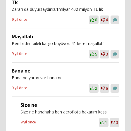
Tk
Zarari da duyursaydiniz.1milyar 402 milyon TL lik
9 yıl önce
0
4
Maşallah
Ben bildim bileli kargo büyüyor. 41 kere maşallah!
9 yıl önce
5
3
Bana ne
Bana ne yararı var bana ne
9 yıl önce
2
6
Size ne
Size ne hahahaha ben aeroflota bakarim kess
9 yıl önce
1
0