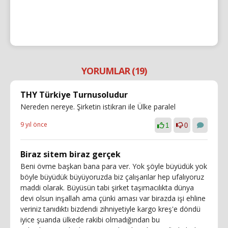
YORUMLAR (19)
THY Türkiye Turnusoludur
Nereden nereye. Şirketin istikrarı ile Ülke paralel
9 yıl önce
1
0
Biraz sitem biraz gerçek
Beni övme başkan bana para ver. Yok şöyle büyüdük yok
böyle büyüdük büyüyoruzda biz çalışanlar hep ufalıyoruz
maddi olarak. Büyüsün tabi şirket taşımacılıkta dünya
devi olsun inşallah ama çünki aması var birazda işi ehline
veriniz tanıdıktı bizdendi zihniyetiyle kargo kreş'e döndü
iyice şuanda ülkede rakibi olmadığından bu