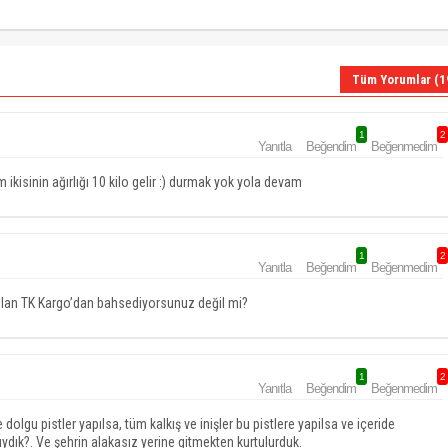
Tüm Yorumlar (1
1
2
Yanıtla
Beğendim
Beğenmedim
kisinin ağırlığı 10 kilo gelir :) durmak yok yola devam
1
2
Yanıtla
Beğendim
Beğenmedim
u olan TK Kargo’dan bahsediyorsunuz değil mi?
1
2
Yanıtla
Beğendim
Beğenmedim
lgu pistler yapılsa, tüm kalkış ve inişler bu pistlere yapilsa ve içeride
ydık?. Ve şehrin alakasız yerine gitmekten kurtulurduk.