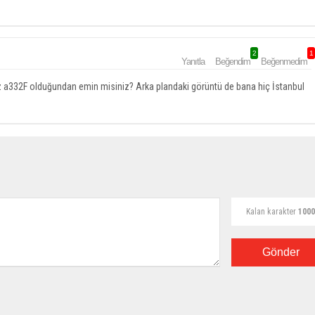
2
1
Yanıtla
Beğendim
Beğenmedim
z a332F olduğundan emin misiniz? Arka plandaki görüntü de bana hiç İstanbul
Kalan karakter
1000
Gönder