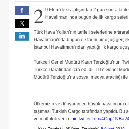
thy kargo'daki kripto fetocu uzman,şef,müdür vs ne 
2
varlar ama kimse umursamıyor. hani fetoyla mücadel
Sırf show olsun diye uçuşlar yapılıyor. 3 havaliman
9 Ekim'deki açılışından 2 gün sonra tarifel
Yeni bir tarih yazılıyor... ilkler, açılışlar, ertelemeler...
Bu kardo taşımasını yapan uçağın, yukarıda fotoğra
Havalimanı'nda bugün de ilk kargo seferi i
İstanbul Havalimanı gibi gelmedi???
Ben size uçan kargoyu söyleyeyim; 2 tane DHL’e ait k
ALF konteyneri bilmeyen ve bizi elin Filipinlisine r
Benim anlamadığım İstanbul’a yeni havalimani yapılaca
Türk Hava Yolları'nın tarifeli seferlerine artırar
terminaller genişletilse 25 Milyar dolardan tasarruf
Ne taşıdı acaba, gigabyte ları kontörleri mi :) :) :)
Havalimanı'nda bugün de tarihi bir uçuş gerçek
ISL'ye Kalitta Air de olmak üzere halihazırda kargo uça
İstanbul Havalimanı'ndan yaptığı ilk kargo uçuş
Turkcell Genel Müdürü Kaan Terzioğlu'nun Twit
Turkcell tarafından icra edildi. THY Genel Müdü
Müdürü Terzioğlu'na sosyal medya aracılığı ile t
Ülkemizin ve dünyanın en büyük havalimanı ol
taşıması Turkish Cargo tarafından yapıldı. Bu se
ve mutluluk verici.
pic.twitter.com/4Oap1NBa2