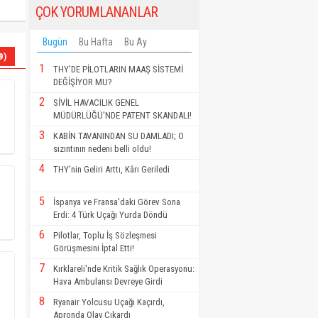
ÇOK YORUMLANANLAR
Bugün
Bu Hafta
Bu Ay
9)
1
THY’DE PİLOTLARIN MAAŞ SİSTEMİ
DEĞİŞİYOR MU?
2
SİVİL HAVACILIK GENEL
MÜDÜRLÜĞÜ'NDE PATENT SKANDALI!
3
KABİN TAVANINDAN SU DAMLADI; O
sızıntının nedeni belli oldu!
4
THY’nin Geliri Arttı, Kârı Geriledi
5
İspanya ve Fransa'daki Görev Sona
Erdi: 4 Türk Uçağı Yurda Döndü
6
Pilotlar, Toplu İş Sözleşmesi
Görüşmesini İptal Etti!
7
Kırklareli'nde Kritik Sağlık Operasyonu:
Hava Ambulansı Devreye Girdi
8
Ryanair Yolcusu Uçağı Kaçırdı,
Apronda Olay Çıkardı