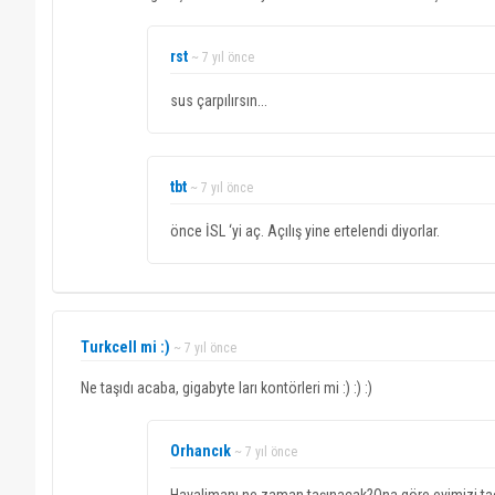
rst
~ 7 yıl önce
sus çarpılırsın...
tbt
~ 7 yıl önce
önce İSL ‘yi aç. Açılış yine ertelendi diyorlar.
Turkcell mi :)
~ 7 yıl önce
Ne taşıdı acaba, gigabyte ları kontörleri mi :) :) :)
Orhancık
~ 7 yıl önce