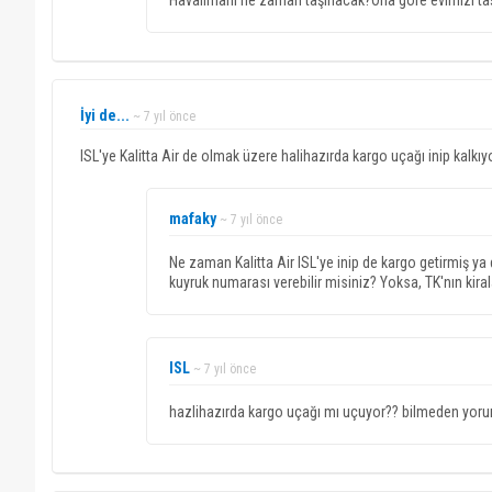
Havalimanı ne zaman taşınacak?Ona göre evimizi taşıca
İyi de...
~ 7 yıl önce
ISL'ye Kalitta Air de olmak üzere halihazırda kargo uçağı inip kalkıyor 
mafaky
~ 7 yıl önce
Ne zaman Kalitta Air ISL'ye inip de kargo getirmiş 
kuyruk numarası verebilir misiniz? Yoksa, TK'nın kira
ISL
~ 7 yıl önce
hazlihazırda kargo uçağı mı uçuyor?? bilmeden yoru