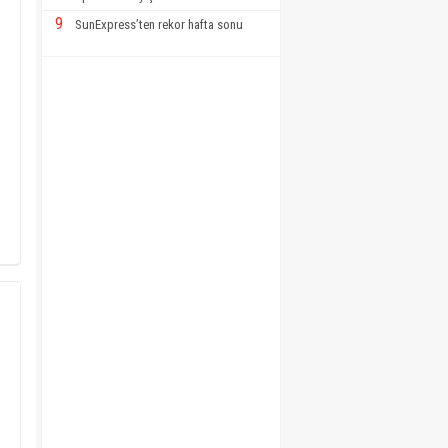
9
SunExpress’ten rekor hafta sonu