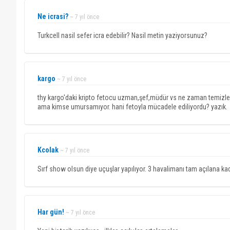
Ne icrasi?
~ 7 yıl önce
Turkcell nasil sefer icra edebilir? Nasil metin yaziyorsunuz?
kargo
~ 7 yıl önce
thy kargo'daki kripto fetocu uzman,şef,müdür vs ne zaman temizlene
ama kimse umursamıyor. hani fetoyla mücadele ediliyordu? yazık.
Kcolak
~ 7 yıl önce
Sırf show olsun diye uçuşlar yapılıyor. 3 havalimanı tam açılana k
Har gün!
~ 7 yıl önce