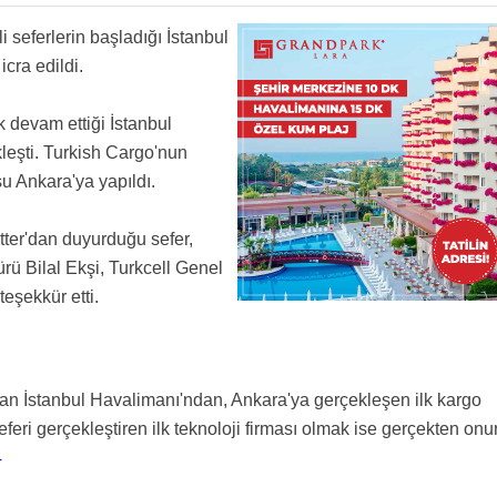
zaman temizlenecek? hepsinin cvleri,torpilleri belli ve sadece kargo değil her bölümde
e ediliyordu? yazık.
ı tam açılana kadar yapılmamalı bu uçuşlar THY boşuna masraf yapıyor.
i seferlerin başladığı İstanbul
fını koyduğunuz a332F olduğundan emin misiniz? Arka plandaki görüntü de bana hiç
cra edildi.
utu. Maksimum ikisinin ağırlığı 10 kilo gelir :) durmak yok yola devam
ezil eden COO’su olan TK Kargo’dan bahsediyorsunuz değil mi?
ğına, denize dolgu pistler yapılsa, tüm kalkış ve inişler bu pistlere yapilsa ve içeride
ak devam ettiği İstanbul
 edilmiş olmazmıydık?. Ve şehrin alakasız yerine gitmekten kurtulurduk.
leşti. Turkish Cargo'nun
ğı inip kalkıyor ? İlk değil ki.
u Ankara'ya yapıldı.
ter'dan duyurduğu sefer,
rü Bilal Ekşi, Turkcell Genel
eşekkür etti.
an İstanbul Havalimanı'ndan, Ankara'ya gerçekleşen ilk kargo
feri gerçekleştiren ilk teknoloji firması olmak ise gerçekten onu
4