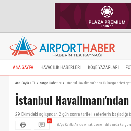
ANA SAYFA
HAVACILIK HABERLERİ
KÖŞE YAZARLARI
FO
Ana Sayfa
»
THY Kargo Haberleri
»
İstanbul Havalimanı'ndan ilk kargo seferi ger
İstanbul Havalimanı'ndan 
29 Ekim'deki açılışından 2 gün sonra tarifeli seferlerin başladığı 
19
Turkcell nasil sefer icra edebilir? Nasil metin yaziy