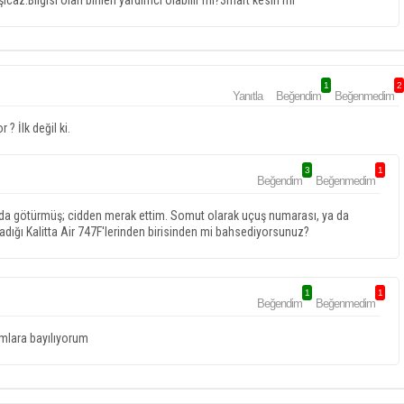
z.Bilgisi olan birileri yardımcı olabilir mi?3mart kesin mi
1
2
Yanıtla
Beğendim
Beğenmedim
? İlk değil ki.
3
1
Beğendim
Beğenmedim
ya da götürmüş; cidden merak ettim. Somut olarak uçuş numarası, ya da
ladığı Kalitta Air 747F'lerinden birisinden mi bahsediyorsunuz?
1
1
Beğendim
Beğenmedim
mlara bayılıyorum