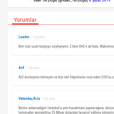
— Kaan Terzioğlu (@Kaan_Terzioglu)
8 Şubat 2019
Yorumlar
Loader
~ 7 yıl önce
Ben size uçan kargoyu söyleyeyim; 2 tane DHL’e ait kutu. Maksimum i
Arif
~ 7 yıl önce
ALF konteyneri bilmeyen ve bizi elin Filipinlisine rezil eden COO’s
Vatandaş Rıza
~ 7 yıl önce
Benim anlamadığım İstanbul’a yeni havalimani yapılacağına, denize do
terminaller genişletilse 25 Milyar dolardan tasarruf edilmiş olmazmı