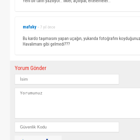
Yeni bir tarih yazılıyor... ilkler, açılışlar, ertelemeler...
mafaky
~ 7 yıl önce
Bu kardo taşımasını yapan uçağın, yukarıda fotoğrafını koyduğunu
Havalimanı gibi gelmedi???
Yorum Gönder