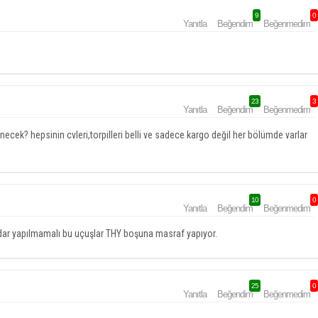
9
0
Yanıtla
Beğendim
Beğenmedim
23
3
Yanıtla
Beğendim
Beğenmedim
cek? hepsinin cvleri,torpilleri belli ve sadece kargo değil her bölümde varlar
10
0
Yanıtla
Beğendim
Beğenmedim
adar yapılmamalı bu uçuşlar THY boşuna masraf yapıyor.
25
0
Yanıtla
Beğendim
Beğenmedim