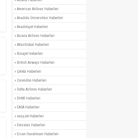
»
American Airlines Haberleri
»
Anadolu Üniversitesi Haberleri
»
Anadolujet Haberleri
»
Asiana Airlines Haberleri
»
AtlasGlobal Haberleri
»
Borajet Haberleri
»
British Airways Haberleri
»
Çelebi Haberleri
»
Corendon Haberleri
»
Delta Airlines Haberleri
»
DHMİ Haberleri
»
EASA Haberleri
»
easyJet Haberleri
»
Emirates Haberleri
»
Ercan Havalimanı Haberleri