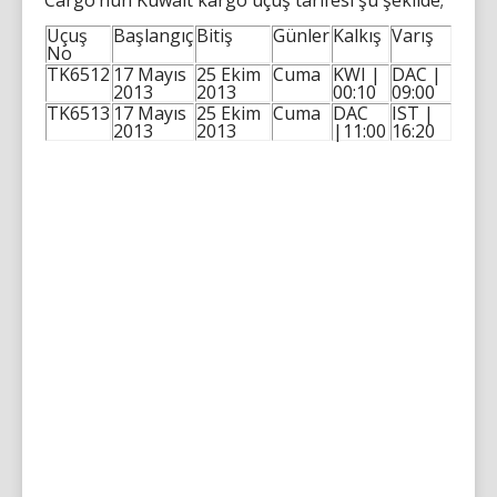
Cargo’nun Kuwait kargo uçuş tarifesi şu şekilde;
Uçuş
Başlangıç
Bitiş
Günler
Kalkış
Varış
No
TK6512
17 Mayıs
25 Ekim
Cuma
KWI |
DAC |
2013
2013
00:10
09:00
TK6513
17 Mayıs
25 Ekim
Cuma
DAC
IST |
2013
2013
|11:00
16:20