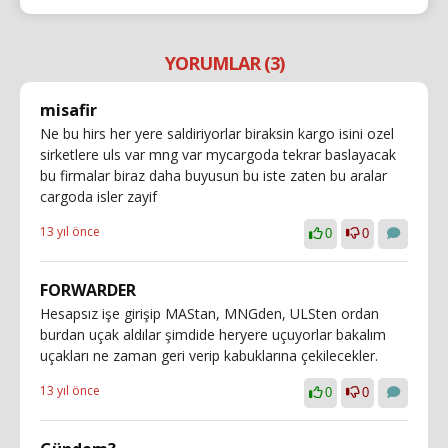
YORUMLAR (3)
misafir
Ne bu hirs her yere saldiriyorlar biraksin kargo isini ozel
sirketlere uls var mng var mycargoda tekrar baslayacak
bu firmalar biraz daha buyusun bu iste zaten bu aralar
cargoda isler zayif
13 yıl önce
0
0
FORWARDER
Hesapsız işe girişip MAStan, MNGden, ULSten ordan
burdan uçak aldılar şimdide heryere uçuyorlar bakalım
uçakları ne zaman geri verip kabuklarına çekilecekler.
13 yıl önce
0
0