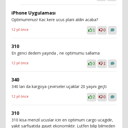
iPhone Uygulaması
Optimummus! Kac kere ucus plani aldin acaba?
12 yıl önce
1
0
310
En genci dedem yaşında , ne optimumu sallama
12 yıl önce
3
1
340
340 ları da kargoya çevirseler uçaklar 20 yaşını geçti
12 yıl önce
2
0
310
310 kisa menzil ucuslar icin en optimum cargo ucagidir,
yakit sarfiyatida gayet ekonomiktir. Lutfen bilip bilmeden