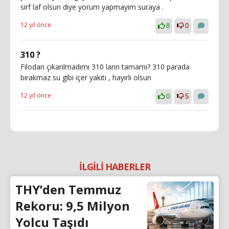
sirf laf olsun diye yorum yapmayim suraya .
12 yıl önce
8
0
310 ?
Filodan çıkarılmadımı 310 ların tamamı? 310 parada
bırakmaz su gibi içer yakıtı , hayırlı olsun
12 yıl önce
0
5
İLGİLİ HABERLER
THY’den Temmuz
Rekoru: 9,5 Milyon
Yolcu Taşıdı