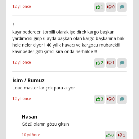
12 yıl önce
1
0
!
kayınpederden torpilli olarak işe direk kargo başkan
yardımcısı girip 6 ayda başkan olan kargo başkanına bak
hele neler diyor ! 40 yıllık havacı ve kargocu mübarek!!!
kayınpeder gitti şimdi sıra onda herhalde !!!
12 yıl önce
2
1
İsim / Rumuz
Load master lar çok para alıyor
12 yıl önce
3
0
Hasan
Gözü olanın gözü çıksın
10 yıl önce
0
1