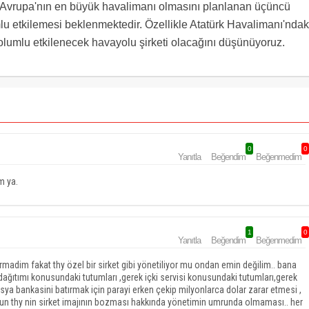
e Avrupa'nın en büyük havalimanı olmasını planlanan üçüncü
lu etkilemesi beklenmektedir. Özellikle Atatürk Havalimanı'ndak
lumlu etkilenecek havayolu şirketi olacağını düşünüyoruz.
0
0
Yanıtla
Beğendim
Beğenmedim
m ya.
1
0
Yanıtla
Beğendim
Beğenmedim
rmadim fakat thy özel bir sirket gibi yönetiliyor mu ondan emin değilim.. bana
e dağıtımı konusundaki tutumları ,gerek içki servisi konusundaki tutumları,gerek
sya bankasini batırmak için parayi erken çekip milyonlarca dolar zarar etmesi ,
unun thy nin sirket imajının bozması hakkında yönetimin umrunda olmaması.. her