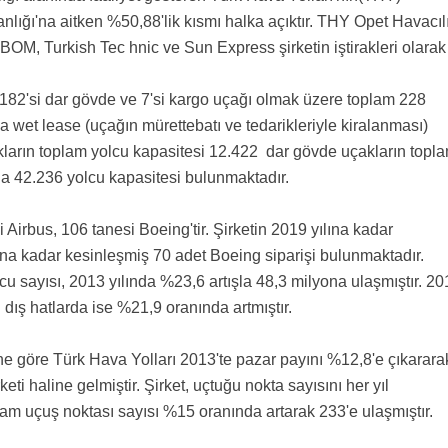
nlığı'na aitken %50,88'lik kısmı halka açıktır. THY Opet Havacıl
M, Turkish Tec hnic ve Sun Express şirketin iştirakleri olarak
, 182'si dar gövde ve 7'si kargo uçağı olmak üzere toplam 228
 wet lease (uçağın mürettebatı ve tedarikleriyle kiralanması)
kların toplam yolcu kapasitesi 12.422 dar gövde uçakların topl
mda 42.236 yolcu kapasitesi bulunmaktadır.
Airbus, 106 tanesi Boeing'tir. Şirketin 2019 yılına kadar
lına kadar kesinleşmiş 70 adet Boeing siparişi bulunmaktadır.
cu sayısı, 2013 yılında %23,6 artışla 48,3 milyona ulaşmıştır. 2
a dış hatlarda ise %21,9 oranında artmıştır.
ine göre Türk Hava Yolları 2013'te pazar payını %12,8'e çıkarara
ti haline gelmiştir. Şirket, uçtuğu nokta sayısını her yıl
oplam uçuş noktası sayısı %15 oranında artarak 233'e ulaşmıştır