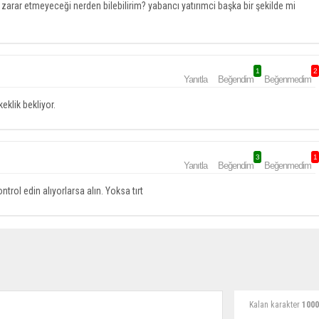
arar etmeyeceği nerden bilebilirim? yabancı yatırımci başka bir şekilde mi
1
2
Yanıtla
Beğendim
Beğenmedim
eklik bekliyor.
3
1
Yanıtla
Beğendim
Beğenmedim
trol edin alıyorlarsa alın. Yoksa tırt
Kalan karakter
1000