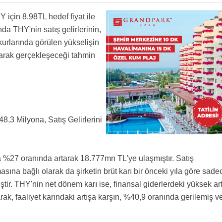
i geliyor..gerek gazete dağıtımı konusundaki tutumları ,gerek içki servisi konusundaki
 var herhalde, keklik bekliyor.
time cok yakin olmasi ,gerek asya bankasini batırmak için parayi erken çekip milyonlarca
 takaslarını kontrol edin alıyorlarsa alın. Yoksa tırt
HY için 8,98TL hedef fiyat ile
ine devamli sorun çıkartılması ve bunun thy nin sirket imajının bozması hakkında yönetimin
hikaye.Ziraat kim ya.
ir Partizan davranış yapıp daha büyük zarar etmeyeceği nerden bilebilirim? yabancı
nda THY'nin satış gelirlerinin,
ulamak lazım , ziya tarkan kozan
kurlarında görülen yükselişin
larak gerçekleşeceği tahmin
8,3 Milyona, Satış Gelirlerini
nda %27 oranında artarak 18.777mn TL'ye ulaşmıştır. Satış
masına bağlı olarak da şirketin brüt karı bir önceki yıla göre sade
ir. THY'nin net dönem karı ise, finansal giderlerdeki yüksek art
larak, faaliyet karındaki artışa karşın, %40,9 oranında gerilemiş v