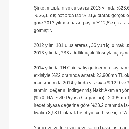
Şirketin toplam yolcu sayısı 2013 yılında %23,6 
% 26,1 dış hatlarda ise % 21,9 olarak gerçekleş
göre 2013 yılında pazar payını %12,8'e çıkarara
gelmiştir.
2012 yılını 181 uluslararası, 36 yurt içi olma
2013 yılında, 233 adetlik uçak filosuyla uçuş no
2014 yılında THY'nin satış gelirlerinin, taşınan
etkisiyle %22 oranında artarak 22.908mn TL o
marjlarının da 2014 yılında sırasıyla %12,9 v
tahmini değerini İndirgenmiş Nakit Akımları yö
(%70 İNA, %30 Piyasa Çarpanları) 12.395mn T
hedef piyasa değerine göre %23,2 oranında isk
fiyatını 8,98TL olarak belirtiyor ve hisse için 
Yurtiçi ve yurtdışı yolcu ve kargo hava taşımac