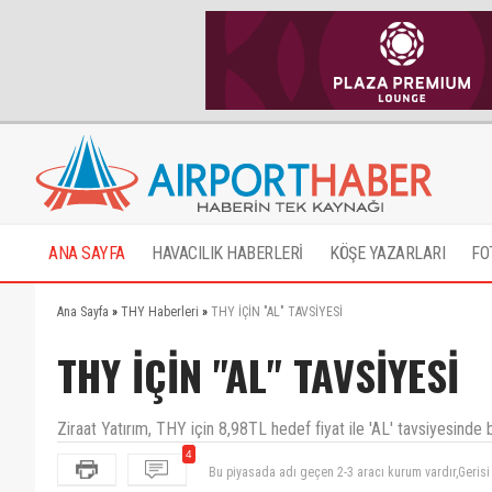
ANA SAYFA
HAVACILIK HABERLERİ
KÖŞE YAZARLARI
FO
Ana Sayfa
»
THY Haberleri
»
THY İÇİN "AL" TAVSİYESİ
THY İÇİN "AL" TAVSİYESİ
Ziraat Yatırım, THY için 8,98TL hedef fiyat ile 'AL' tavsiyesinde 
4
finans sektorunde çalışan biri olarak, sirket olarak 