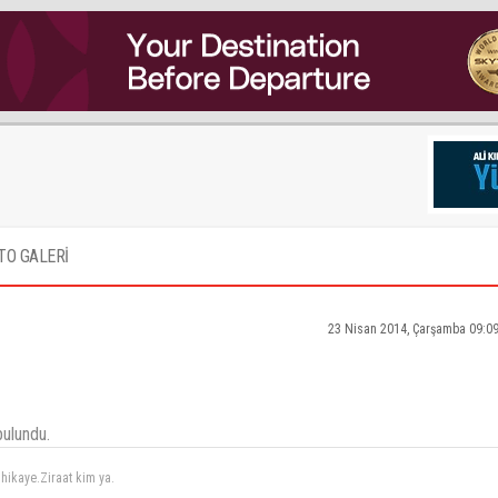
TO GALERİ
23 Nisan 2014, Çarşamba 09:0
bulundu.
durumunu arastirmadim fakat thy özel bir sirket gibi yönetiliyor mu ondan emin değilim..