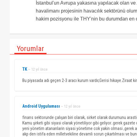
İstanbul'un Avrupa yakasına yapılacak olan v
havalimanı projesinin havacılık sektörünü olum
hakim pozisyonu ile THY'nin bu durumdan en o
Yorumlar
TK
~ 12 yıl önce
Bu piyasada adı geçen 2-3 aracı kurum vardır,Gerisi hikaye.Ziraat ki
Android Uygulaması
~ 12 yıl önce
finans sektorunde çalışan biri olarak, sirket olarak durumunu arasti
Kamu şirketi gibi siyasi olarak yönetiliyor gibi geliyor..gerek gazet
yeni yönetim atananlarin siyasi yönetime cok yakin olmasi ,gerek a
akp den istifa eden milletvekiline devamli sorun çıkartılması ve b