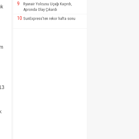
9
Ryanair Yolcusu Uçağı Kaçırdı,
ık
Apronda Olay Çıkardı
10
SunExpress’ten rekor hafta sonu
am
013
k
.