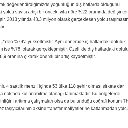
olarak değerlendirdiğimizde yoğunluğun dış hatlarda olduğunu
 yolcu sayısı artışı bir önceki yıla göre %22 oranında değişirke
tir. 2013 yılında 48,3 milyon olarak gerçekleşen yolcu taşıması
ştır.
7,7'den %79'a yükseltmiştir. Aynı dönemde iç hatlardaki doluluk
ı ise %78, olarak gerçekleşmiştir. Özellikle dış hatlardaki dolul
,9 oranına çıkarak önemli bir artış kaydetmiştir.
hir, 4 saatlik menzil içinde 53 ülke 118 şehir olması şirkete dar
zla noktada kullanabilme olanağı tanımaktadır. Bu bölgelerde
etkinliğini arttırma çalışmaları olsa da bulunduğu coğrafi konum 
fez taşıyıcılarının aksine transfer maliyetlerine katlanmadan yolc