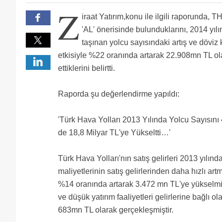
bana Kamu şirketi gibi siyasi olarak yönetiliyor gib
Ziraatin elinde, elden çıkarmayı düşündüğü yüklü mal
Z
tutumları,gerek yeni yönetim atananlarin siyasi yöne
Ziraata değil Deusche bank ve diğer yabancılara bakın
iraat Yatırım,konu ile ilgili raporunda, T
dolar zarar etmesi , akp den istifa eden milletvekil
Bu piyasada adı geçen 2-3 aracı kurum vardır,Gerisi 
umrunda olmaması.. her an mantığa sığmayan başka b
'AL' önerisinde bulunduklarını, 2014 yılı
yatırımci başka bir şekilde mi düşünür? bunları sorg
taşınan yolcu sayısındaki artış ve döviz 
etkisiyle %22 oranında artarak 22.908mn TL o
ettiklerini belirtti.
Raporda şu değerlendirme yapıldı:
'Türk Hava Yolları 2013 Yılında Yolcu Sayısını 4
de 18,8 Milyar TL'ye Yükseltti…'
Türk Hava Yolları'nın satış gelirleri 2013 yılı
maliyetlerinin satış gelirlerinden daha hızlı art
%14 oranında artarak 3.472 mn TL'ye yükselmişt
ve düşük yatırım faaliyetleri gelirlerine bağlı o
683mn TL olarak gerçekleşmiştir.