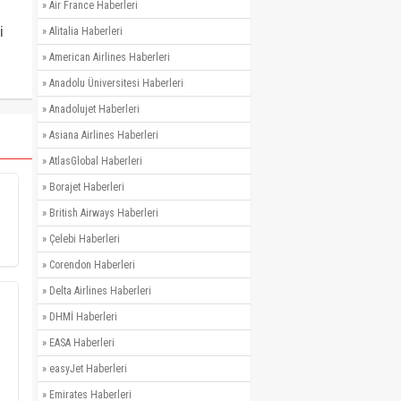
»
Air France Haberleri
i
»
Alitalia Haberleri
»
American Airlines Haberleri
»
Anadolu Üniversitesi Haberleri
»
Anadolujet Haberleri
»
Asiana Airlines Haberleri
»
AtlasGlobal Haberleri
»
Borajet Haberleri
»
British Airways Haberleri
»
Çelebi Haberleri
»
Corendon Haberleri
»
Delta Airlines Haberleri
»
DHMİ Haberleri
»
EASA Haberleri
»
easyJet Haberleri
»
Emirates Haberleri