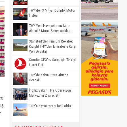
THY’den 3 Milyar Dolarlık Motor
İhalesi
THY Yeni Havayolu mu Satın
Alacak? Murat Şeker Açıkladı
Stansted'de Premium Rekabet
Kızıştı! THY'den Emirates'e Karşı
Yeni Avantaj
Condor CEO'su Satış İçin THY'yi
İşaret Etti!
THY’de Kabin Stres Altında
Uçacak!
İngiliz Bakan THY Operasyon
Merkezi'ni Ziyaret Etti
ce
ış
THY'nin yeni rotası belli oldu
e