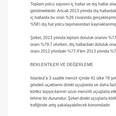
Toplam yolcu sayısını iç hatlar ve dış hatlar 
görülmektedir. Ancak 2013 yılında dış hatlardaki
iç hatlarda bu oran %26 civarında gerçekleşmiş
%58'i dış hat yolcu taşımasından kaynaklanmı
Şirket, 2013 yılında toplam doluluk oranını %7
oranı %79,7 olurken, dış hatlardaki doluluk oran
oranı 2012 yılındaki %77,4'ten 2013 yılında %78
BEKLENTİLER VE DEĞERLEME
İstanbul'a 3 saatlik menzil içinde 41 ülke 78 şe
gövdeli uçaklarını direkt uçuşlarda ve daha fa
körfez taşıyıcılarının uzun menzilli uçuşlarla 
lehine bir durumdur. Şirket direkt uçuşlarla kör
trafiğinde artış yakalayabilecek konumdadır.