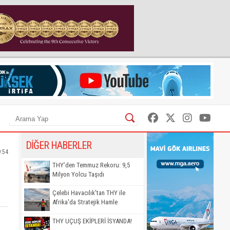
DİĞER HABERLER
9:54
THY’den Temmuz Rekoru: 9,5
Milyon Yolcu Taşıdı
Çelebi Havacılık'tan THY ile
Afrika'da Stratejik Hamle
THY UÇUŞ EKİPLERİ İSYANDA!