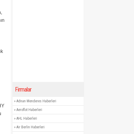
n,
nın
uk
Firmalar
»
Adnan Menderes Haberleri
THY
»
Aeroflot Haberleri
u
»
AHL Haberleri
»
Air Berlin Haberleri