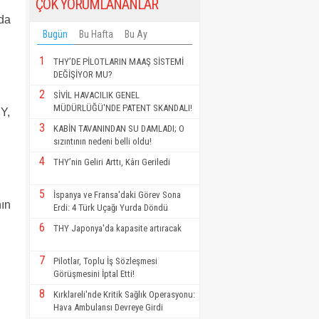
ÇOK YORUMLANANLAR
rda
Bugün
Bu Hafta
Bu Ay
1
THY’DE PİLOTLARIN MAAŞ SİSTEMİ
DEĞİŞİYOR MU?
2
SİVİL HAVACILIK GENEL
MÜDÜRLÜĞÜ'NDE PATENT SKANDALI!
Y,
3
KABİN TAVANINDAN SU DAMLADI; O
r.
sızıntının nedeni belli oldu!
4
THY’nin Geliri Arttı, Kârı Geriledi
5
İspanya ve Fransa'daki Görev Sona
nın
Erdi: 4 Türk Uçağı Yurda Döndü
6
THY Japonya'da kapasite artıracak
7
Pilotlar, Toplu İş Sözleşmesi
Görüşmesini İptal Etti!
8
Kırklareli'nde Kritik Sağlık Operasyonu:
Hava Ambulansı Devreye Girdi