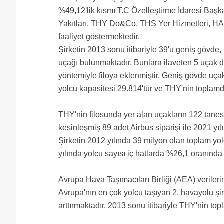
%49,12'lik kısmı T.C Özelleştirme İdaresi Başka
Yakıtları, THY Do&Co, THS Yer Hizmetleri, HABO
faaliyet göstermektedir.
Şirketin 2013 sonu itibariyle 39'u geniş gövde
uçağı bulunmaktadır. Bunlara ilaveten 5 uçak da
yöntemiyle filoya eklenmiştir. Geniş gövde uça
yolcu kapasitesi 29.814'tür ve THY'nin topla
THY'nin filosunda yer alan uçakların 122 tanesi 
kesinleşmiş 89 adet Airbus siparişi ile 2021 yı
Şirketin 2012 yılında 39 milyon olan toplam yol
yılında yolcu sayısı iç hatlarda %26,1 oranınd
Avrupa Hava Taşımacıları Birliği (AEA) veriler
Avrupa'nın en çok yolcu taşıyan 2. havayolu şirke
arttırmaktadır. 2013 sonu itibariyle THY'nin t