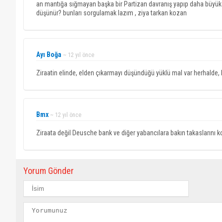
an mantığa sığmayan başka bir Partizan davranış yapıp daha büyük z
düşünür? bunları sorgulamak lazım , ziya tarkan kozan
Ayı Boğa
~ 12 yıl önce
Ziraatin elinde, elden çıkarmayı düşündüğü yüklü mal var herhalde, k
Bmx
~ 12 yıl önce
Ziraata değil Deusche bank ve diğer yabancılara bakın takaslarını kon
Yorum Gönder