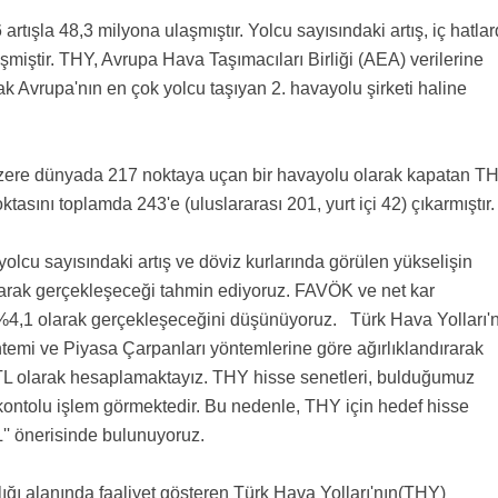
artışla 48,3 milyona ulaşmıştır. Yolcu sayısındaki artış, iç hatla
miştir. THY, Avrupa Hava Taşımacıları Birliği (AEA) verilerine
k Avrupa'nın en çok yolcu taşıyan 2. havayolu şirketi haline
k üzere dünyada 217 noktaya uçan bir havayolu olarak kapatan TH
ktasını toplamda 243'e (uluslararası 201, yurt içi 42) çıkarmıştı
 yolcu sayısındaki artış ve döviz kurlarında görülen yükselişin
larak gerçekleşeceği tahmin ediyoruz. FAVÖK ve net kar
e %4,1 olarak gerçekleşeceğini düşünüyoruz. Türk Hava Yolları'
ntemi ve Piyasa Çarpanları yöntemlerine göre ağırlıklandırarak
L olarak hesaplamaktayız. THY hisse senetleri, bulduğumuz
ontolu işlem görmektedir. Bu nedenle, THY için hedef hisse
''AL'' önerisinde bulunuyoruz.
ılığı alanında faaliyet gösteren Türk Hava Yolları'nın(THY)