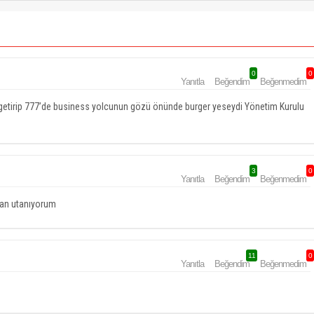
0
0
Yanıtla
Beğendim
Beğenmedim
r getirip 777’de business yolcunun gözü önünde burger yeseydi Yönetim Kurulu
3
0
Yanıtla
Beğendim
Beğenmedim
tan utanıyorum
11
0
Yanıtla
Beğendim
Beğenmedim