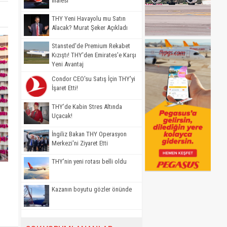
İhalesi
THY Yeni Havayolu mu Satın
Alacak? Murat Şeker Açıkladı
Stansted'de Premium Rekabet
Kızıştı! THY'den Emirates'e Karşı
Yeni Avantaj
Condor CEO'su Satış İçin THY'yi
İşaret Etti!
THY’de Kabin Stres Altında
Uçacak!
İngiliz Bakan THY Operasyon
Merkezi'ni Ziyaret Etti
THY'nin yeni rotası belli oldu
Kazanın boyutu gözler önünde