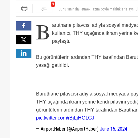
3
Bunu sınır dışı etmek lazım böyle mahlûklarla aynı
Tipe bak ... bir yıl bile çok az
aynı THY’de ikram yerine New York’taki Nusret’ten 
B
Kurulu Başkanı olabilirdi ama… (7 sene önce yaşandı
aruthane pilavcısı adıyla sosyal medya
kullanıcı, THY uçağında ikram yerine ken
paylaştı.
Bu görüntülerin ardından THY tarafından Baruth
yasağı getirildi.
Baruthane pilavcısı adıyla sosyal medyada payl
THY uçağında ikram yerine kendi pilavını yediği
görüntülerin ardından THY tarafından Baruthane 
pic.twitter.com/iBjLjHG1GJ
— AirportHaber (@AirportHaber)
June 15, 2024