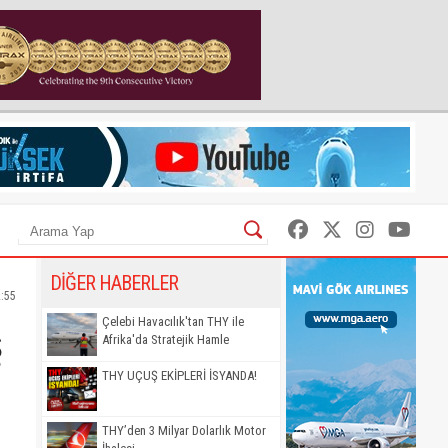
DİĞER HABERLER
2:55
ş
Çelebi Havacılık'tan THY ile
Afrika'da Stratejik Hamle
THY UÇUŞ EKİPLERİ İSYANDA!
THY’den 3 Milyar Dolarlık Motor