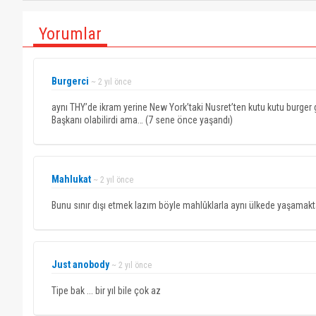
Yorumlar
Burgerci
~ 2 yıl önce
aynı THY’de ikram yerine New York’taki Nusret’ten kutu kutu burge
Başkanı olabilirdi ama… (7 sene önce yaşandı)
Mahlukat
~ 2 yıl önce
Bunu sınır dışı etmek lazım böyle mahlûklarla aynı ülkede yaşamak
Just anobody
~ 2 yıl önce
Tipe bak ... bir yıl bile çok az