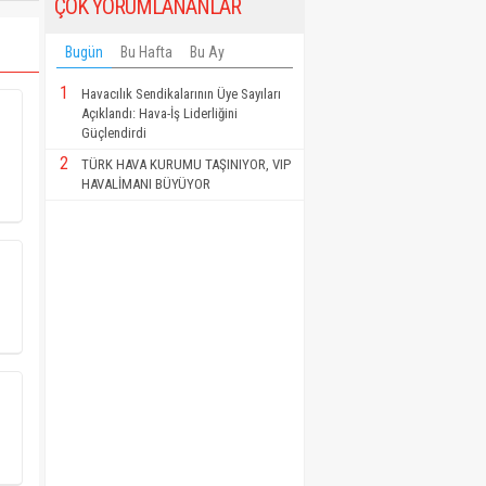
ÇOK YORUMLANANLAR
Bugün
Bu Hafta
Bu Ay
1
Havacılık Sendikalarının Üye Sayıları
Açıklandı: Hava-İş Liderliğini
Güçlendirdi
2
TÜRK HAVA KURUMU TAŞINIYOR, VIP
HAVALİMANI BÜYÜYOR