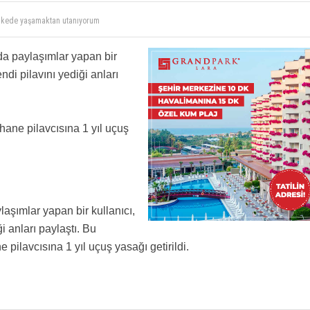
 ülkede yaşamaktan utanıyorum
kutu kutu burger getirip 777’de business yolcunun gözü önünde burger yeseydi Yönetim
)
da paylaşımlar yapan bir
di pilavını yediği anları
ane pilavcısına 1 yıl uçuş
aşımlar yapan bir kullanıcı,
 anları paylaştı. Bu
pilavcısına 1 yıl uçuş yasağı getirildi.