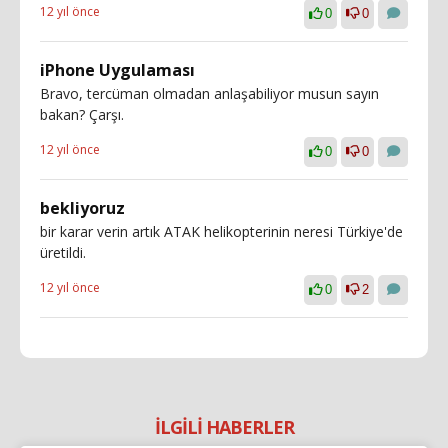
12 yıl önce
0
0
iPhone Uygulaması
Bravo, tercüman olmadan anlaşabiliyor musun sayın
bakan? Çarşı.
12 yıl önce
0
0
bekliyoruz
bir karar verin artık ATAK helikopterinin neresi Türkiye'de
üretildi.
12 yıl önce
0
2
İLGİLİ HABERLER