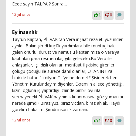
Eeee sayın TALPA ? Sonra....
12 yıl önce
1
0
Ey İnsanlık
Tayfun Kaptan, PİLVAK'tan Vera inşaat rezaleti yüzünden
ayrıldı. Bakın şimdi küçük yardımlara bile muhtaç hale
gelen onurlu, dürüst ve namuslu kaptanımıza o Vera'ya
kaptırılan para resmen ilaç gibi gelecekti.Bu Vera ile
anlaşanlar, içli dışlı olanlar, menfaat ilişkisine girenler,
çoluğu çocuğu ile sürece dahil olanlar, UTANIN ! Ya
İzair'de batan 1 milyon TL'ye ne demeli? Şişinerek ben
Yönetim Kurulundayım diyenler, Ekrem'in ailece yönettiği,
kızını oğluna iş yaptırdığı İzair'de binbir oyunla
sermayedeki PİLVAK payının sıfırlanmasına göz yumanlar
nerede şimdi? Biraz yüz, biraz vicdan, biraz ahlak. Haydi
görelim bakalım. Şimdi insanlık zamanı.
12 yıl önce
1
0