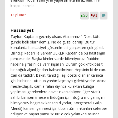
efendisi. Hocam sen yine yaparsın atarını azraile. THY
kokpiti seninle.
12 yıl önce
0
1
Hassasiyet
Tayfun Kaptana geçmiş olsun. Atalarımız " Dost kötü
günde belli olur" demiş. Ne de güzel demiş. Bu tür
konularda hassasiyet gösterilmesi gerçekten çok güzel.
Bilindiği kadarı ile Serdar ÜLKER Kaptan da bu hastalığın
pençesinde. Başka kimler vardır bilemiyoruz. Rabbim
hepsine şifasını da verir inşallah. Durum çok kritik basit
bir soğuk algınlığından bahsedilmiyor. Hepsinin ki de can.
Can da tatlıdır. Bakın, tanıdığı, eşi dostu olanlar karınca
gibi biribirine tutunup yardımlaşmaya gidebiliyorlar. Adına
meslekdaşlık, camia falan diyince kulaktan kulağa
yapılması gerekenlere davet çıkarılabiliyor. Eğer statü
sahibi biri isen (mesela Erdoğan için -doğru mu yanlış mı
bilmiyoruz- bağırsak kanseri diyorlar, Korgeneral Galip
Mendi) kanseri yenmesi için tıbbın tüm imkanları seferber
ediliyor ve başarı şansı %100' e çok yakın -da aslında