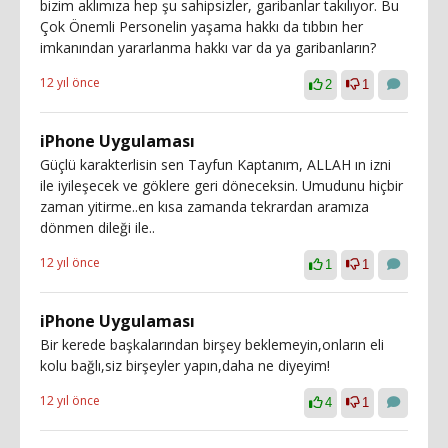
bizim aklımıza hep şu sahipsizler, garibanlar takılıyor. Bu
Çok Önemli Personelin yaşama hakkı da tıbbın her
imkanından yararlanma hakkı var da ya garibanların?
12 yıl önce
2
1
iPhone Uygulaması
Güçlü karakterlisin sen Tayfun Kaptanım, ALLAH ın izni
ile iyileşecek ve göklere geri döneceksin. Umudunu hiçbir
zaman yitirme..en kısa zamanda tekrardan aramıza
dönmen dileği ile..
12 yıl önce
1
1
iPhone Uygulaması
Bir kerede başkalarından birşey beklemeyin,onların eli
kolu bağlı,siz birşeyler yapın,daha ne diyeyim!
12 yıl önce
4
1