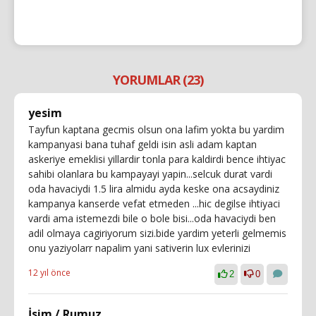
YORUMLAR (23)
yesim
Tayfun kaptana gecmis olsun ona lafim yokta bu yardim
kampanyasi bana tuhaf geldi isin asli adam kaptan
askeriye emeklisi yillardir tonla para kaldirdi bence ihtiyac
sahibi olanlara bu kampayayi yapin...selcuk durat vardi
oda havaciydi 1.5 lira almidu ayda keske ona acsaydiniz
kampanya kanserde vefat etmeden ...hic degilse ihtiyaci
vardi ama istemezdi bile o bole bisi...oda havaciydi ben
adil olmaya cagiriyorum sizi.bide yardim yeterli gelmemis
onu yaziyolarr napalim yani sativerin lux evlerinizi
12 yıl önce
2
0
İsim / Rumuz