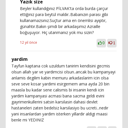
Yazık size
Beyler kullandığınız PİLVAK'ta orda burda çarçur
ettiğiniz para beytül maldır..Babanızın parası gibi
kullanamazsınız.Suçtur ama en önemlisi ayıptır,
günahtır.Bakın şimdi bir arkadaşımız Azraille
boğuşuyor. Hiç utanmanız yok mu sizin?
12 yıl önce
0
1
yardim
Tayfun kaptana cok uzuldum tanirim kendisini gecmis
olsun allah yar ve yardimcisi olsun..ancak bu kampanyayi
anlamis degilim kabin memuru arkadaslarim icin olsa
seve seve kosar yardimi esirgemem ama ayda 20 bin
maasla bu kadar sene calismis bi insanin kendi icin
yardim kampanyasi acmasi bana sacma geldi evini
gayrimenkullerini satsin karsilasin dahasi devlet
hastaneleri zaten bedelsiz karsilasiyo bu ucreti...nedir
yani insanlardan yardim isterken yillardir aldigi maasi
benle mi YEDINIZ