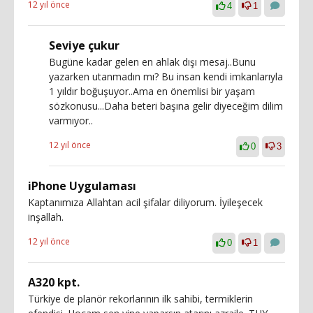
12 yıl önce
4
1
Seviye çukur
Bugüne kadar gelen en ahlak dışı mesaj..Bunu
yazarken utanmadın mı? Bu insan kendi imkanlarıyla
1 yıldır boğuşuyor..Ama en önemlisi bir yaşam
sözkonusu...Daha beteri başına gelir diyeceğim dilim
varmıyor..
12 yıl önce
0
3
iPhone Uygulaması
Kaptanımıza Allahtan acil şifalar diliyorum. İyileşecek
inşallah.
12 yıl önce
0
1
A320 kpt.
Türkiye de planör rekorlarının ilk sahibi, termiklerin