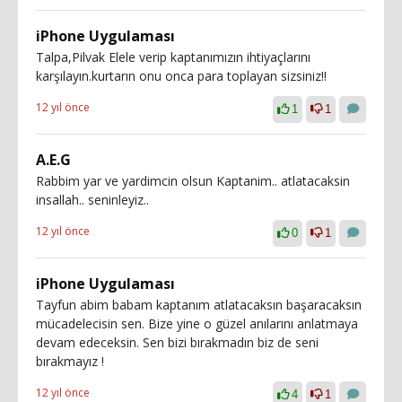
iPhone Uygulaması
Talpa,Pilvak Elele verip kaptanımızın ihtiyaçlarını
karşılayın.kurtarın onu onca para toplayan sizsiniz!!
12 yıl önce
1
1
A.E.G
Rabbim yar ve yardimcin olsun Kaptanim.. atlatacaksin
insallah.. seninleyiz..
12 yıl önce
0
1
iPhone Uygulaması
Tayfun abim babam kaptanım atlatacaksın başaracaksın
mücadelecisin sen. Bize yine o güzel anılarını anlatmaya
devam edeceksin. Sen bizi bırakmadın biz de seni
bırakmayız !
12 yıl önce
4
1