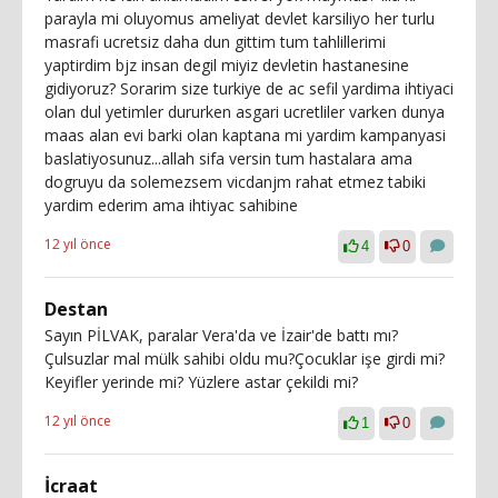
parayla mi oluyomus ameliyat devlet karsiliyo her turlu
masrafi ucretsiz daha dun gittim tum tahlillerimi
yaptirdim bjz insan degil miyiz devletin hastanesine
gidiyoruz? Sorarim size turkiye de ac sefil yardima ihtiyaci
olan dul yetimler dururken asgari ucretliler varken dunya
maas alan evi barki olan kaptana mi yardim kampanyasi
baslatiyosunuz...allah sifa versin tum hastalara ama
dogruyu da solemezsem vicdanjm rahat etmez tabiki
yardim ederim ama ihtiyac sahibine
12 yıl önce
4
0
Destan
Sayın PİLVAK, paralar Vera'da ve İzair'de battı mı?
Çulsuzlar mal mülk sahibi oldu mu?Çocuklar işe girdi mi?
Keyifler yerinde mi? Yüzlere astar çekildi mi?
12 yıl önce
1
0
İcraat