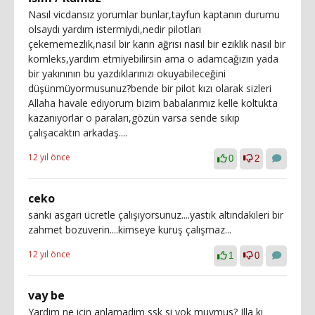
Nasıl vicdansız yorumlar bunlar,tayfun kaptanın durumu
olsaydı yardım istermiydi,nedir pilotları
çekememezlik,nasıl bir karın ağrısı nasıl bir eziklik nasıl bir
komleks,yardım etmiyebilirsin ama o adamcağızın yada
bir yakınının bu yazdıklarınızı okuyabileceğini
düşünmüyormusunuz?bende bir pilot kızı olarak sizleri
Allaha havale ediyorum bizim babalarımız kelle koltukta
kazanıyorlar o paraları,gözün varsa sende sıkıp
çalışacaktın arkadaş....
12 yıl önce
0
2
ceko
sanki asgari ücretle çalışıyorsunuz....yastık altındakileri bir
zahmet bozuverin....kimseye kuruş çalışmaz...
12 yıl önce
1
0
vay be
Yardim ne icin anlamadim ssk si yok muymus? Illa ki