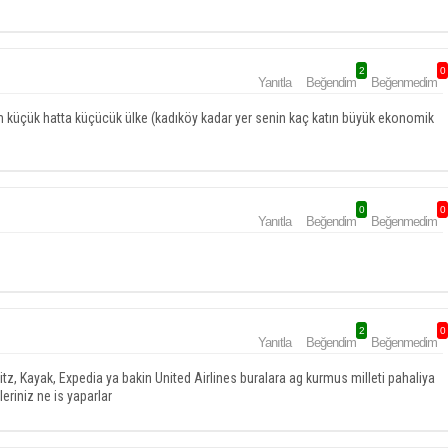
2
0
Yanıtla
Beğendim
Beğenmedim
ım küçük hatta küçücük ülke (kadıköy kadar yer senin kaç katın büyük ekonomik
0
0
Yanıtla
Beğendim
Beğenmedim
2
0
Yanıtla
Beğendim
Beğenmedim
z, Kayak, Expedia ya bakin United Airlines buralara ag kurmus milleti pahaliya
eriniz ne is yaparlar