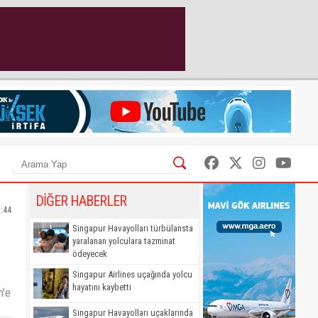
DİĞER HABERLER
5:44
Singapur Havayolları türbülansta
yaralanan yolculara tazminat
ödeyecek
Singapur Airlines uçağında yolcu
hayatını kaybetti
m'e
Singapur Havayolları uçaklarında