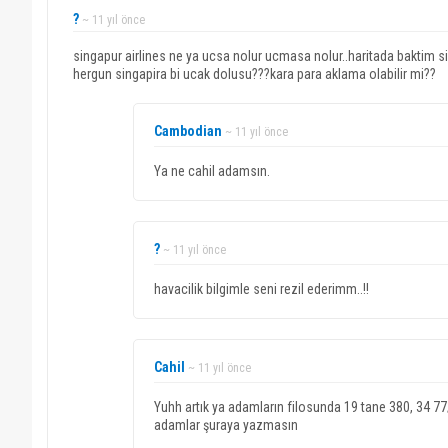
?
~ 11 yıl önce
singapur airlines ne ya ucsa nolur ucmasa nolur..haritada baktim si
hergun singapira bi ucak dolusu???kara para aklama olabilir mi??
Cambodian
~ 11 yıl önce
Ya ne cahil adamsın.
?
~ 11 yıl önce
havacilik bilgimle seni rezil ederimm..!!
Cahil
~ 11 yıl önce
Yuhh artık ya adamların filosunda 19 tane 380, 34 77
adamlar şuraya yazmasın