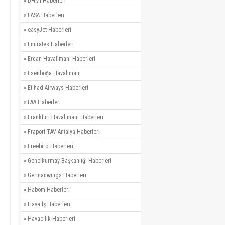
»
DHMİ Haberleri
»
EASA Haberleri
»
easyJet Haberleri
»
Emirates Haberleri
»
Ercan Havalimanı Haberleri
»
Esenboğa Havalimanı
»
Etihad Airways Haberleri
»
FAA Haberleri
»
Frankfurt Havalimanı Haberleri
»
Fraport TAV Antalya Haberleri
»
Freebird Haberleri
»
Genelkurmay Başkanlığı Haberleri
»
Germanwings Haberleri
»
Habom Haberleri
»
Hava İş Haberleri
»
Havacılık Haberleri