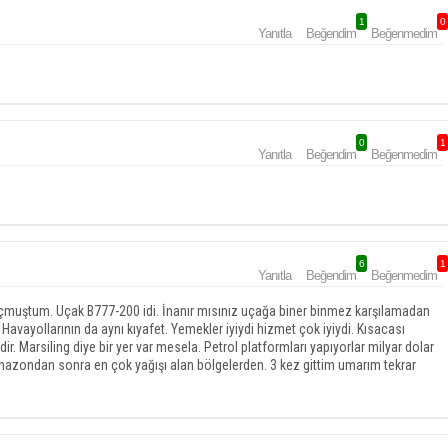
1
0
Yanıtla
Beğendim
Beğenmedim
0
1
Yanıtla
Beğendim
Beğenmedim
6
1
Yanıtla
Beğendim
Beğenmedim
çmuştum. Uçak B777-200 idi. İnanır mısınız uçağa biner binmez karşılamadan
 Havayollarının da aynı kıyafet. Yemekler iyiydi hizmet çok iyiydi. Kısacası
r. Marsiling diye bir yer var mesela. Petrol platformları yapıyorlar milyar dolar
. Amazondan sonra en çok yağışı alan bölgelerden. 3 kez gittim umarım tekrar