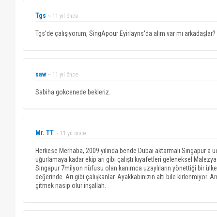
Tgs
~ 11 yıl önce
Tgs'de çalışıyorum, SingApour Eyirlayns'da alım var mı arkadaşlar?
saw
~ 11 yıl önce
Sabiha gokcenede bekleriz.
Mr. TT
~ 11 yıl önce
Herkese Merhaba, 2009 yılında bende Dubai aktarmalı Singapur a u
uğurlamaya kadar ekip arı gibi çalıştı kıyafetleri geleneksel Malezya
Singapur 7milyon nüfusu olan kanımca uzaylıların yönettiği bir ülkedi
değerinde. Arı gibi çalışkanlar. Ayakkabınızın altı bile kirlenmiyor
gitmek nasip olur inşallah.