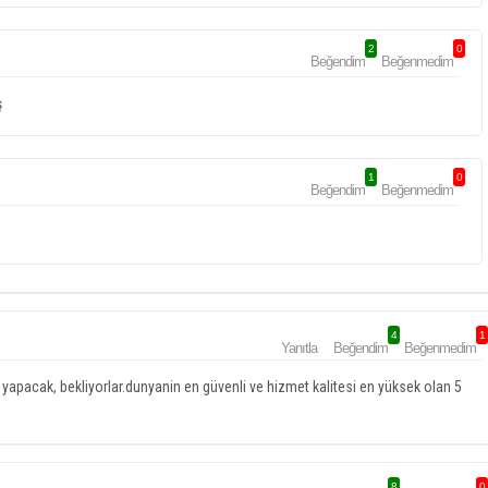
2
0
Beğendim
Beğenmedim
ş
1
0
Beğendim
Beğenmedim
4
1
Yanıtla
Beğendim
Beğenmedim
i yapacak, bekliyorlar.dunyanin en güvenli ve hizmet kalitesi en yüksek olan 5
8
0