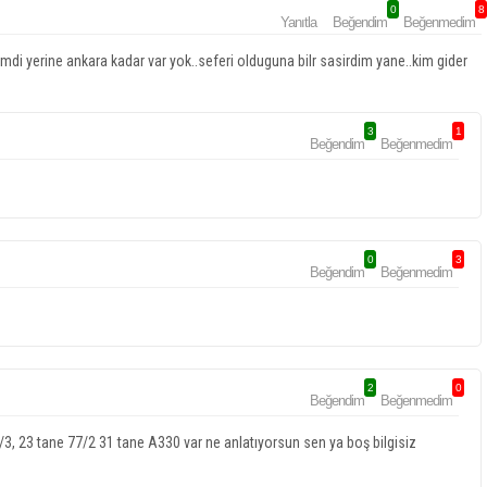
0
8
Yanıtla
Beğendim
Beğenmedim
mdi yerine ankara kadar var yok..seferi olduguna bilr sasirdim yane..kim gider
3
1
Beğendim
Beğenmedim
0
3
Beğendim
Beğenmedim
2
0
Beğendim
Beğenmedim
/3, 23 tane 77/2 31 tane A330 var ne anlatıyorsun sen ya boş bilgisiz