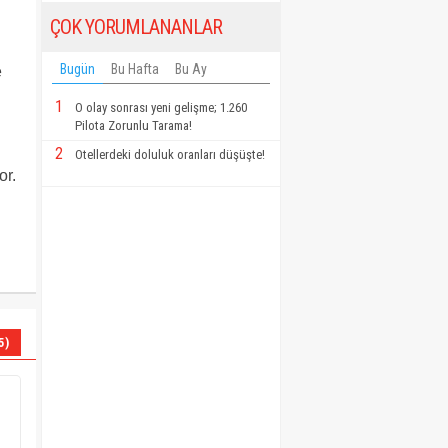
ÇOK YORUMLANANLAR
Bugün
Bu Hafta
Bu Ay
e
1
O olay sonrası yeni gelişme; 1.260
Pilota Zorunlu Tarama!
2
Otellerdeki doluluk oranları düşüşte!
or.
5)