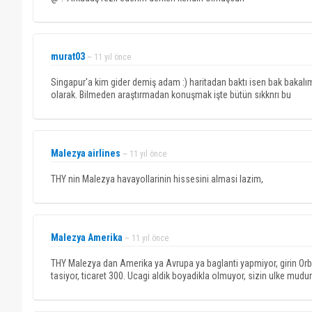
murat03
~ 11 yıl önce
Singapur'a kim gider demiş adam :) haritadan baktı isen bak bakal
olarak. Bilmeden araştırmadan konuşmak işte bütün sıkknrı bu
Malezya airlines
~ 11 yıl önce
THY nin Malezya havayollarinin hissesini almasi lazim,
Malezya Amerika
~ 11 yıl önce
THY Malezya dan Amerika ya Avrupa ya baglanti yapmiyor, girin Orbit
tasiyor, ticaret 300. Ucagi aldik boyadikla olmuyor, sizin ulke mudurl