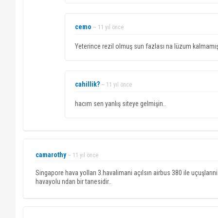
cemo
~ 11 yıl önce
Yeterince rezil olmuş sun fazlası na lüzum kalmamı
cahillik?
~ 11 yıl önce
hacım sen yanlış siteye gelmişin..
camarothy
~ 11 yıl önce
Singapore hava yolları 3.havalimani açılsın airbus 380 ile uçuşların
havayolu ndan bir tanesidir..