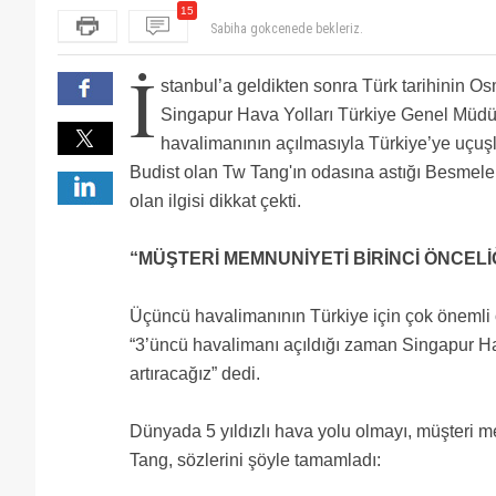
15
Sabiha gokcenede bekleriz.
Herkese Merhaba, 2009 yılında bende Dubai aktarmal
İ
karşılamadan uğurlamaya kadar ekip arı gibi çalıştı 
singapur airlines ne ya ucsa nolur ucmasa nolur..ha
stanbul’a geldikten sonra Türk tarihinin O
iyiydi. Kısacası Singapur 7milyon nüfusu olan kanımca 
gider hergun singapira bi ucak dolusu???kara para a
Singapore hava yolları 3.havalimani açılsın airbus 38
yapıyorlar milyar dolar değerinde. Arı gibi çalışkanl
5 havayolu ndan bir tanesidir..
Adama helal olsun...Atanır atanmaz bu ülkenin gene
Singapur Hava Yolları Türkiye Genel Müdü
kez gittim umarım tekrar gitmek nasip olur inşallah.
pazarlamacı....
@ ? Arkadaş rezil ederim derken kendin olmuşsun
havalimanının açılmasıyla Türkiye’ye uçuşla
Singapur'a kim gider demiş adam :) haritadan baktı
ekonomik olarak. Bilmeden araştırmadan konuşmak i
THY nin Malezya havayollarinin hissesini almasi laz
Budist olan Tw Tang'ın odasına astığı Besmele 
THY Malezya dan Amerika ya Avrupa ya baglanti yapmi
olan ilgisi dikkat çekti.
pahaliya tasiyor, ticaret 300. Ucagi aldik boyadikla o
Tgs'de çalışıyorum, SingApour Eyirlayns'da alım var
“MÜŞTERİ MEMNUNİYETİ BİRİNCİ ÖNCELİ
Üçüncü havalimanının Türkiye için çok önemli
“3’üncü havalimanı açıldığı zaman Singapur Hav
artıracağız” dedi.
Dünyada 5 yıldızlı hava yolu olmayı, müşteri me
Tang, sözlerini şöyle tamamladı: