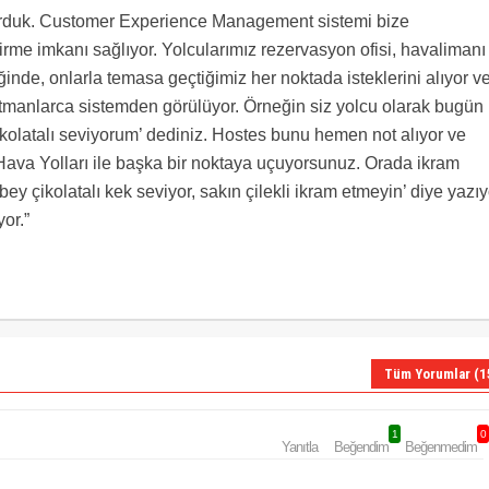
kurduk. Customer Experience Management sistemi bize
tirme imkanı sağlıyor. Yolcularımız rezervasyon ofisi, havalimanı
ğinde, onlarla temasa geçtiğimiz her noktada isteklerini alıyor v
rtmanlarca sistemden görülüyor. Örneğin siz yolcu olarak bugün
ikolatalı seviyorum’ dediniz. Hostes bunu hemen not alıyor ve
Hava Yolları ile başka bir noktaya uçuyorsunuz. Orada ikram
y çikolatalı kek seviyor, sakın çilekli ikram etmeyin’ diye yazıy
or.”
Tüm Yorumlar (1
1
0
Yanıtla
Beğendim
Beğenmedim