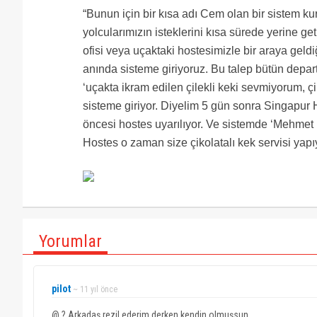
“Bunun için bir kısa adı Cem olan bir sistem 
yolcularımızın isteklerini kısa sürede yerine ge
ofisi veya uçaktaki hostesimizle bir araya geldi
anında sisteme giriyoruz. Bu talep bütün depa
‘uçakta ikram edilen çilekli keki sevmiyorum, ç
sisteme giriyor. Diyelim 5 gün sonra Singapur 
öncesi hostes uyarılıyor. Ve sistemde ‘Mehmet be
Hostes o zaman size çikolatalı kek servisi yapıy
Yorumlar
pilot
~ 11 yıl önce
@ ? Arkadaş rezil ederim derken kendin olmuşsun