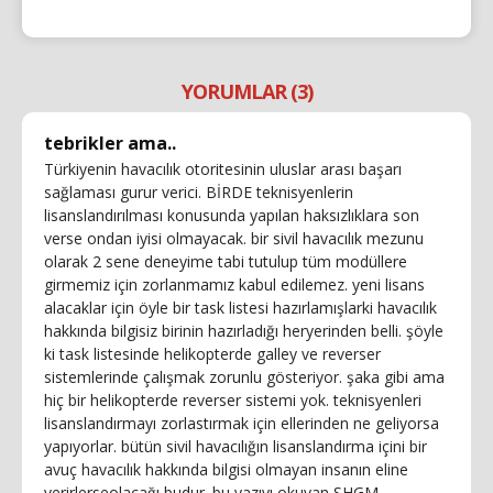
YORUMLAR (3)
tebrikler ama..
Türkiyenin havacılık otoritesinin uluslar arası başarı
sağlaması gurur verici. BİRDE teknisyenlerin
lisanslandırılması konusunda yapılan haksızlıklara son
verse ondan iyisi olmayacak. bir sivil havacılık mezunu
olarak 2 sene deneyime tabi tutulup tüm modüllere
girmemiz için zorlanmamız kabul edilemez. yeni lisans
alacaklar için öyle bir task listesi hazırlamışlarki havacılık
hakkında bilgisiz birinin hazırladığı heryerinden belli. şöyle
ki task listesinde helikopterde galley ve reverser
sistemlerinde çalışmak zorunlu gösteriyor. şaka gibi ama
hiç bir helikopterde reverser sistemi yok. teknisyenleri
lisanslandırmayı zorlastırmak için ellerinden ne geliyorsa
yapıyorlar. bütün sivil havacılığın lisanslandırma içini bir
avuç havacılık hakkında bilgisi olmayan insanın eline
verirlerseolacağı budur. bu yazıyı okuyan SHGM