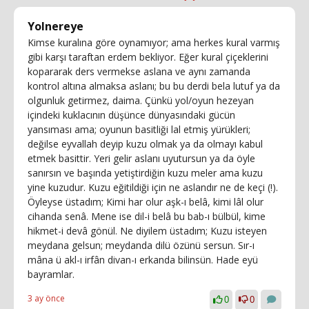
Yolnereye
Kimse kuralına göre oynamıyor; ama herkes kural varmış
gibi karşı taraftan erdem bekliyor. Eğer kural çiçeklerini
kopararak ders vermekse aslana ve aynı zamanda
kontrol altına almaksa aslanı; bu bu derdi bela lutuf ya da
olgunluk getirmez, daima. Çünkü yol/oyun hezeyan
içindeki kuklacının düşünce dünyasındaki gücün
yansıması ama; oyunun basitliği lal etmiş yürükleri;
değilse eyvallah deyip kuzu olmak ya da olmayı kabul
etmek basittir. Yeri gelir aslanı uyutursun ya da öyle
sanırsın ve başında yetiştirdiğin kuzu meler ama kuzu
yine kuzudur. Kuzu eğitildiği için ne aslandır ne de keçi (!).
Öyleyse üstadım; Kimi har olur aşk-ı belâ, kimi lâl olur
cihanda senâ. Mene ise dil-i belâ bu bab-ı bülbül, kime
hikmet-i devâ gönül. Ne diyilem üstadım; Kuzu isteyen
meydana gelsun; meydanda dilü özünü sersun. Sır-ı
mâna ü akl-ı irfân divan-ı erkanda bilinsün. Hade eyü
bayramlar.
3 ay önce
0
0