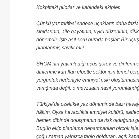
Kokpitteki pilotlar ve kabindeki ekipler.
Çünkü yaz tarifesi sadece uçakların daha fazla
sınırlarının, aile hayatının, uyku düzeninin, di
dönemdir. İşte asıl soru burada başlar: Bir uçu
planlanmış sayılır mı?
SHGM’nin yayımladığı uçuş görev ve dinlenme s
dinlenme kuralları elbette sektör için temel çerç
yorgunluk nedeniyle emniyet riski oluşturmas
varlığında değil, o mevzuatın nasıl yorumlandığ
Türkiye’de özellikle yaz döneminde bazı havayol
hâkim. Oysa havacılıkta emniyet kültürü, sadece
hemen dibinde dolaşmanın da risk olduğunu gö
Bugün ekip planlama departmanları birçok işle
çoğu zaman yalnızca tablo dolduran, açık kapata