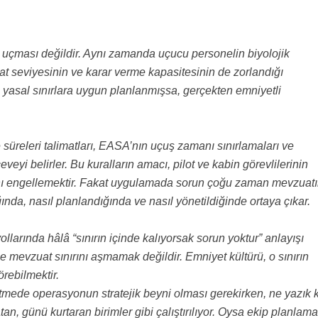
 uçması değildir. Aynı zamanda uçucu personelin biyolojik
kkat seviyesinin ve karar verme kapasitesinin de zorlandığı
ş yasal sınırlara uygun planlanmışsa, gerçekten emniyetli
üreleri talimatları, EASA’nın uçuş zamanı sınırlamaları ve
eveyi belirler. Bu kuralların amacı, pilot ve kabin görevlilerinin
ını engellemektir. Fakat uygulamada sorun çoğu zaman mevzuat
ında, nasıl planlandığında ve nasıl yönetildiğinde ortaya çıkar.
larında hâlâ “sınırın içinde kalıyorsak sorun yoktur” anlayışı
 mevzuat sınırını aşmamak değildir. Emniyet kültürü, o sınırın
rebilmektir.
tmede operasyonun stratejik beyni olması gerekirken, ne yazık k
n, günü kurtaran birimler gibi çalıştırılıyor. Oysa ekip planlama