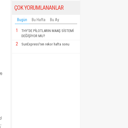
ÇOK YORUMLANANLAR
Bugün
Bu Hafta
Bu Ay
1
THY’DE PİLOTLARIN MAAŞ SİSTEMİ
DEĞİŞİYOR MU?
2
SunExpress’ten rekor hafta sonu
ın
i
;