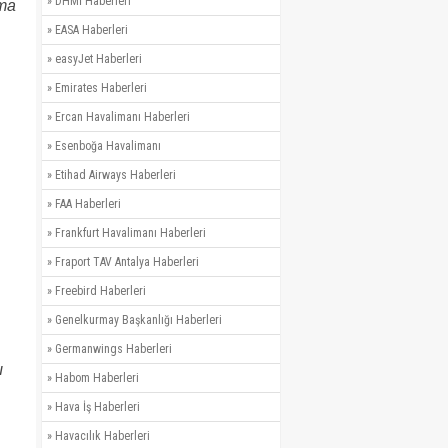
»
DHMİ Haberleri
Ama
»
EASA Haberleri
»
easyJet Haberleri
»
Emirates Haberleri
»
Ercan Havalimanı Haberleri
»
Esenboğa Havalimanı
»
Etihad Airways Haberleri
»
FAA Haberleri
»
Frankfurt Havalimanı Haberleri
»
Fraport TAV Antalya Haberleri
»
Freebird Haberleri
»
Genelkurmay Başkanlığı Haberleri
»
Germanwings Haberleri
ı
»
Habom Haberleri
»
Hava İş Haberleri
»
Havacılık Haberleri