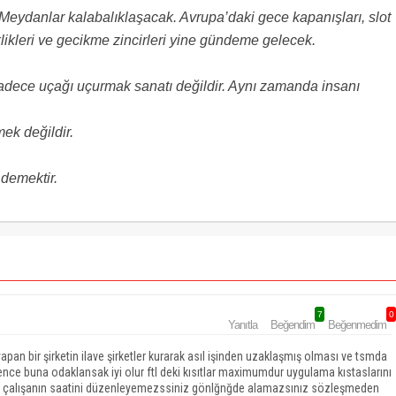
 Meydanlar kalabalıklaşacak. Avrupa’daki gece kapanışları, slot
iklikleri ve gecikme zincirleri yine gündeme gelecek.
adece uçağı uçurmak sanatı değildir. Aynı zamanda insanı
ek değildir.
 demektir.
7
0
Yanıtla
Beğendim
Beğenmedim
apan bir şirketin ilave şirketler kurarak asıl işinden uzaklaşmış olması ve tsmda
 bence buna odaklansak iyi olur ftl deki kısıtlar maximumdur uygulama kıstaslarını
makla çalışanın saatini düzenleyemezssiniz gönlğnğde alamazsınız sözleşmeden