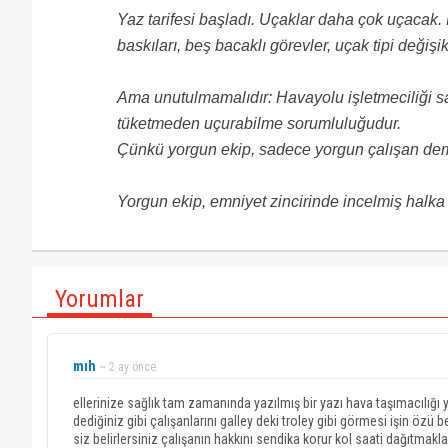
Yaz tarifesi başladı. Uçaklar daha çok uçacak.
baskıları, beş bacaklı görevler, uçak tipi değiş
Ama unutulmamalıdır: Havayolu işletmeciliği s
tüketmeden uçurabilme sorumluluğudur.
Çünkü yorgun ekip, sadece yorgun çalışan dem
Yorgun ekip, emniyet zincirinde incelmiş halka
Yorumlar
mıh
~ 2 ay önce
ellerinize sağlık tam zamanında yazılmış bir yazı hava taşımacılığı y
dediğiniz gibi çalışanlarını galley deki troley gibi görmesi işin özü
siz belirlersiniz çalışanın hakkını sendika korur kol saati dağıt