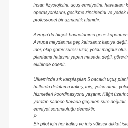
insan fizyolojisini, uçuş emniyetini, havaalanı kısı
operasyonlarını, gecikme zincirlerini ve yede
profesyonel bir uzmanlık alanıdır.
Avrupa’da birçok havaalanının gece kapanması, T
Avrupa meydanına geç kalırsanız kapıya değil,
iner, ekip görev süresi uzar, yolcu mağdur olur
planlama hatasını yapan masada değil, görevi
ekibinde ödenir.
Ülkemizde sık karşılaşılan 5 bacaklı uçuş planl
hatlarda defalarca kalkış, iniş, yolcu alma, yol
hizmetleri koordinasyonu yaşanır. Kâğıt üzerin
yaratan sadece havada geçirilen süre değildir. 
emniyet sorumluluğu demektir.
P
Bir pilot için her kalkış ve iniş yüksek dikkat ist