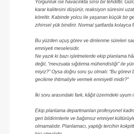
Yorgunluk ise havacılıkta sinsi bir tehdittir. Gü
karar kalitesini düşürür, reaksiyon süresini uzatır
köreltir. Kabinde yolcu ile yaşanan küçük bir ge
zihinsel yük bindirir. Normal şartlarda kolayca 
Bu yüzden uçuş görev ve dinlenme süreleri sa
emniyeti meselesidir.
Ne yazık ki bazı işletmelerde ekip planlama hâ
değil, “mevzuata sığdırma mühendisliği” ile yürü
miyiz?” Oysa doğru soru şu olmalı: “Bu görevi b
gecikme ihtimaliyle vermek emniyetli midir?”
İki soru arasındaki fark, kâğıt üzerindeki uyum i
Ekip planlama departmanları profesyonel kadrola
geri bildirimlerle ve bağımsız emniyet kültürüy
olmamalıdır. Planlamacı, yaptığı tercihin kokpi
kişi olmalıdır.