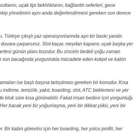
tlarını, uçak tipi farklılıklarını, bağlantılı seferleri, gece
k ekip yönetimini aynı anda değerlendirmesi gereken son derece
ürkiye çıkışlı yaz operasyonlarında ayrı bir baskı yaratır.
 duvara çarparsınız. Slot kaçar, meydan kapanır, uçak başka ye
, ertesi günün planı bozulur. Bu zincirin bedeli çoğu zaman
n son bacağında yorgunlukla mücadele eden kokpit ve kabin
amaları ise başlı başına tartışılması gereken bir konudur. Kısa
cu indirme, temizlik, yakıt, boarding, slot, ATC beklemesi ve yer
de blok süre kısa görünebilir. Fakat insan bedeni için yorgunluğ
Her bacak yeni bir yoğunlaşma, yeni bir dikkat yükü, yeni bir
er. Bir kabin görevlisi için her boarding, her yolcu profili, her