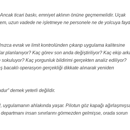
r. Ancak ticari baskı, emniyet aklının önüne geçmemelidir. Uçak
istem, uzun vadede ne işletmeye ne personele ne de yolcuya fay
ızca evrak ve limit kontrolünden çıkarıp uygulama kalitesine
dar planlanıyor? Kaç görev son anda değiştiriliyor? Kaç ekip ark
sokuluyor? Kaç yorgunluk bildirimi gerçekten analiz ediliyor?
ş bacaklı operasyon gerçekliği dikkate alınarak yeniden
ur” demek yeterli değildir.
l, uygulamanın ahlakında yaşar. Pilotun göz kapağı ağırlaşmışs
a departmanı insan sınırlarını görmezden gelmişse, orada sorun