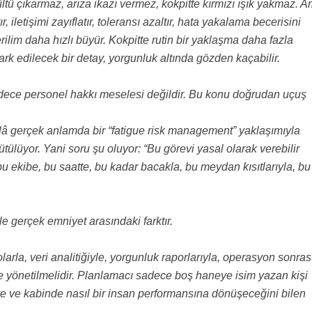
rültü çıkarmaz, arıza ikazı vermez, kokpitte kırmızı ışık yakmaz. 
, iletişimi zayıflatır, toleransı azaltır, hata yakalama becerisini
rilim daha hızlı büyür. Kokpitte rutin bir yaklaşma daha fazla
fark edilecek bir detay, yorgunluk altında gözden kaçabilir.
dece personel hakkı meselesi değildir. Bu konu doğrudan uçuş
lâ gerçek anlamda bir “fatigue risk management” yaklaşımıyla
tülüyor. Yani soru şu oluyor: “Bu görevi yasal olarak verebilir
u ekibe, bu saatte, bu kadar bacakla, bu meydan kısıtlarıyla, bu
le gerçek emniyet arasındaki farktır.
rla, veri analitiğiyle, yorgunluk raporlarıyla, operasyon sonras
le yönetilmelidir. Planlamacı sadece boş haneye isim yazan kişi
tte ve kabinde nasıl bir insan performansına dönüşeceğini bilen