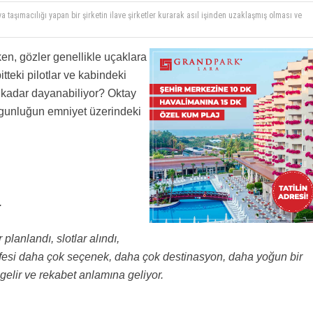
a taşımacılığı yapan bir şirketin ilave şirketler kurarak asıl işinden uzaklaşmış olması ve
y gibi görmesi işin özü bence buna odaklansak iyi olur ftl deki kısıtlar maximumdur
akkını sendika korur kol saati dağıtmakla çalışanın saatini düzenleyemezssiniz gönlğnğde
i bile istemeyen sendika
arken, gözler genellikle uçaklara
itteki pilotlar ve kabindeki
 kadar dayanabiliyor? Oktay
gunluğun emniyet üzerindeki
.
planlandı, slotlar alındı,
z tarifesi daha çok seçenek, daha çok destinasyon, daha yoğun bir
gelir ve rekabet anlamına geliyor.