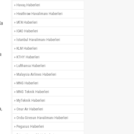
»
Havaş Haberleri
»
Heathrow Havalimanı Haberleri
»
IATA Haberleri
da
»
ICAO Haberleri
»
İstanbul Havalimanı Haberleri
»
KLM Haberleri
a
»
KTHY Haberleri
»
Lufthansa Haberleri
»
Malaysia Airlines Haberleri
»
MNG Haberleri
»
MNG Teknik Haberleri
»
MyTeknik Haberleri
a,
»
Onur Air Haberleri
»
Ordu-Giresun Havalimanı Haberleri
»
Pegasus Haberleri