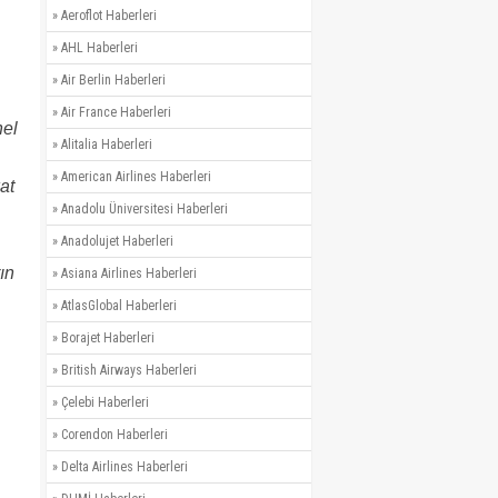
»
Aeroflot Haberleri
»
AHL Haberleri
»
Air Berlin Haberleri
»
Air France Haberleri
nel
»
Alitalia Haberleri
»
American Airlines Haberleri
at
»
Anadolu Üniversitesi Haberleri
»
Anadolujet Haberleri
ın
»
Asiana Airlines Haberleri
»
AtlasGlobal Haberleri
»
Borajet Haberleri
»
British Airways Haberleri
»
Çelebi Haberleri
»
Corendon Haberleri
»
Delta Airlines Haberleri