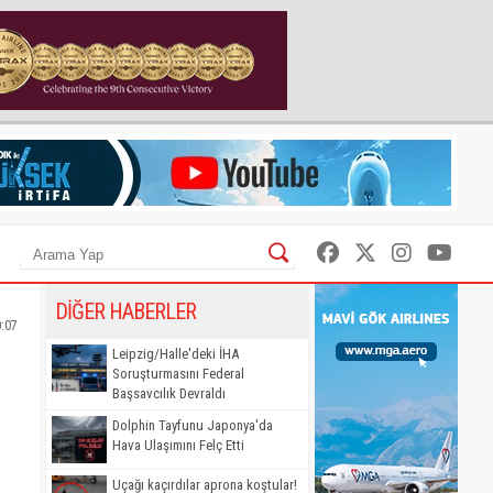
DİĞER HABERLER
0:07
Leipzig/Halle'deki İHA
Soruşturmasını Federal
Başsavcılık Devraldı
Dolphin Tayfunu Japonya'da
Hava Ulaşımını Felç Etti
Uçağı kaçırdılar aprona koştular!