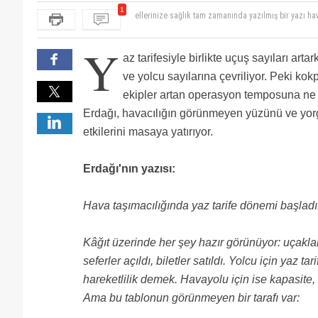
1
ellerinize sağlık tam zamanında yazılmış bir yazı hav
tsmda dediğiniz gibi çalışanlarını galley deki trole
uygulama kıstaslarını siz belirlersiniz çalışanın h
Y
alamazsınız sözleşmeden önce çalışanlarından öner
az tarifesiyle birlikte uçuş sayıları art
ve yolcu sayılarına çevriliyor. Peki kokp
ekipler artan operasyon temposuna ne
Erdağı, havacılığın görünmeyen yüzünü ve yor
etkilerini masaya yatırıyor.
Erdağı'nın yazısı:
Hava taşımacılığında yaz tarife dönemi başladı
Kâğıt üzerinde her şey hazır görünüyor: uçaklar 
seferler açıldı, biletler satıldı. Yolcu için ya
hareketlilik demek. Havayolu için ise kapasite, 
Ama bu tablonun görünmeyen bir tarafı var: