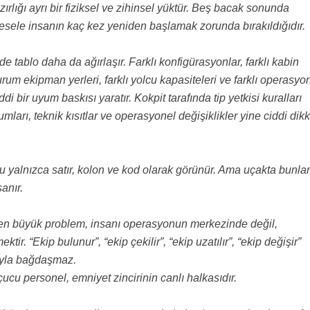
zırlığı ayrı bir fiziksel ve zihinsel yüktür. Beş bacak sonunda
esele insanın kaç kez yeniden başlamak zorunda bırakıldığıdır.
e tablo daha da ağırlaşır. Farklı konfigürasyonlar, farklı kabin
 durum ekipman yerleri, farklı yolcu kapasiteleri ve farklı operasyo
ddi bir uyum baskısı yaratır. Kokpit tarafında tip yetkisi kuralları
mları, teknik kısıtlar ve operasyonel değişiklikler yine ciddi dikk
 yalnızca satır, kolon ve kod olarak görünür. Ama uçakta bunlar
şanır.
en büyük problem, insanı operasyonun merkezinde değil,
tir. “Ekip bulunur”, “ekip çekilir”, “ekip uzatılır”, “ekip değişir”
ıyla bağdaşmaz.
ucu personel, emniyet zincirinin canlı halkasıdır.