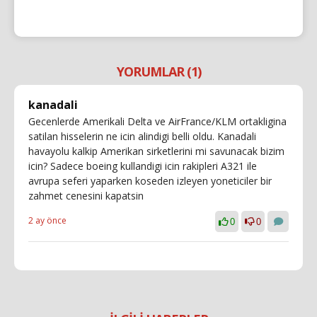
YORUMLAR (1)
kanadali
Gecenlerde Amerikali Delta ve AirFrance/KLM ortakligina
satilan hisselerin ne icin alindigi belli oldu. Kanadali
havayolu kalkip Amerikan sirketlerini mi savunacak bizim
icin? Sadece boeing kullandigi icin rakipleri A321 ile
avrupa seferi yaparken koseden izleyen yoneticiler bir
zahmet cenesini kapatsin
2 ay önce
0
0