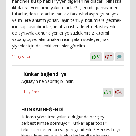
haricinde bu tip haltlar yiyen diğerleri ne olacak, bilhassa
iktidar ve yönetime yakın olanlar? İçlerinde pansiyoner
tutanlar,dostu olanlar var,tek fark whataspp grubu yok
ve millete anlatmıyorlar.Tayin,terfi,iyi bölümlere geçmek
için kapı aşındıranlar,fırsattan istifade etmek isteyenler
de ayrı.Ahlak,onur diyenler yolsuzluk,hırsızlık,torpil
yapan,rüşvet alan,makam için yalan söyleyen,hak
yiyenler için de tepki versinler görelim.
11 ay önce
31
7
Hünkar beğendi ye
Açıklayın ne yapmış bilinsin.
11 ay önce
1
0
HÜNKAR BEĞENDİ
İktidara yönetime yakın olduğunda her şey
serbest.Kimse sormuyor Hünkar apar topar
teknikten neden ao ya geri gönderildi? Herkes biliyo
kimse konuşmuyo Hünkar beğendi de kıvırcık