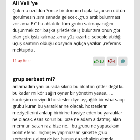
Ali Veli ‘ye
Çok mu üzüldün ?önce bir donunu topla kaçarken dötün
görülmesin .sıra sanada gelecek .grup artık bulunması
zor ama E.C bu ahlak ile tüm grubu satmayacağını
düşünmek zor .başka şirletlerde iş bulur zira onun gibi
olan çok işsiz kalmaz .ama yüz kızartıcı sebeple atıldığı
uçuş saatinin olduğu dosyada açıkça yazılsın ,referans
mektupda .
11 ay önce
10
4
grup serbest mi?
anlamadım yani burada sıkıntı bu aldatan çiftler değil ki…
bu kadar mı kör sağırı oynar bir yönetim yaaaa……
kardeşim meziyetli hostesler diye aşşağılık bir whatsapp
grubu kuran bu yaratıklar ne olacak. hosteslerin
meziyetlerini anlatıp birbirine tavsiye eden bu yaratıklar
ne olacak. esas sorun bu. bize ne adam aldatmış. alan
memnun satan razı bize ne… bu grubu ne yapacaksın
bolat efendi. hiçbirşey yapmazsan şirkette grup
serbestmiş algısı doğar. bunun da vebalinin altında