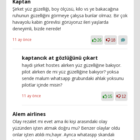
Kaptan
Şirket yüz güzelliği, boy ölçüsü, kilo vs ye bakacağına
ruhunun güzelliğini görmeye çalışsa bunlar olmaz. Bir çok
havayolu kabin görevlisi görüyoruz ileri yaşlarda
deneyimli, bizde nerede!
11 ay önce
26
18
kaptancık at gözlüğünü çıkart
haydi şirket hostes alırken yüz güzelliğine bakıyor.
pilot alırken de mi yüz güzelliğine bakıyor? yoksa
sende malum whatsapp grubundaki ahlak yoksunu
pilotlar içinde misin?
11 ay önce
15
12
Alem airlines
Olay rezalet mi evet ama iki kişi arasındaki olay
yüzünden işten atmak doğru mu? Benzer olaylar oldu
onlar işten atıldı mı,hayır. Ayrıca whataspp skandalı