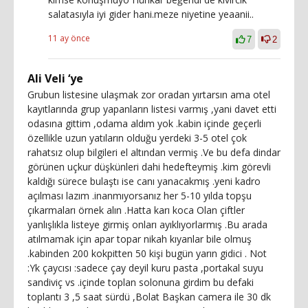
salatasıyla iyi gider hani.meze niyetine yeaanii..
11 ay önce
7
2
Ali Veli ‘ye
Grubun listesine ulaşmak zor oradan yırtarsın ama otel
kayıtlarında grup yapanların listesi varmış ,yani davet etti
odasına gittim ,odama aldım yok .kabin içinde geçerli
özellikle uzun yatıların olduğu yerdeki 3-5 otel çok
rahatsız olup bilgileri el altından vermiş .Ve bu defa dindar
görünen uçkur düşkünleri dahi hedefteymiş .kim görevli
kaldığı sürece bulaştı ise canı yanacakmış .yeni kadro
açılması lazım .inanmıyorsanız her 5-10 yılda topşu
çıkarmaları örnek alın .Hatta karı koca Olan çiftler
yanlışlıkla listeye girmiş onları ayıklıyorlarmış .Bu arada
atılmamak için apar topar nikah kıyanlar bile olmuş
.kabinden 200 kokpitten 50 kişi bugün yarın gidici . Not
:Yk çaycısı :sadece çay deyil kuru pasta ,portakal suyu
sandiviç vs .içinde toplan solonuna girdim bu defaki
toplantı 3 ,5 saat sürdü ,Bolat Başkan camera ile 30 dk