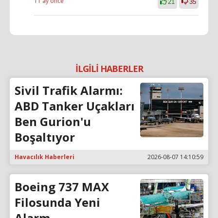
11 ay önce
21
35
İLGİLİ HABERLER
Sivil Trafik Alarmı:
ABD Tanker Uçakları
Ben Gurion'u
Boşaltıyor
Havacılık Haberleri
2026-08-07 14:10:59
Boeing 737 MAX
Filosunda Yeni
Alarm