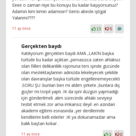
Eeee o zaman niye bu konuyu bu kadar kaşıyorsunuz?
Adamın kim kimin adamısın? Gerisi abesle iştigal
Yalanmı????
11 ay önce
13
5
Gerçekten baydı
Katılıyorum gerçekten baydı AMA ,LAKİN başka
türlüde bu kadar açıktan ,pervasızca zaten ahlaksız
olan fiilleri delikanlılık rajonuna ters işinde gücünde
olan meslektaşlarının adınızda lekeleyecek şekilde
olan davranışlar başka türlüde engellenemeyecekti
.SORU ŞU :bunları ben mi aldım şirkete ,bunlara dış
güçler mi torpil yaptı .IK da işini düzgün yapmadığı
için gönderilmeli .alım sürecinde ahlaki seviyeyi
tesbit etmek zor ama imkansız deyil .en azından
akademi eğitimi esnasında ,yer derdlerinde
kendilerini belli ederler .IK ya dokunamazlar ama
balık baştan kokar .
11 ay önce
3
0