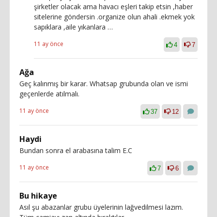
şirketler olacak ama havacı eşleri takip etsin ,haber
sitelerine göndersin .organize olun ahali .ekmek yok
sapıklara ,aile yıkanlara …
11 ay önce
4
7
Ağa
Geç kalınmış bir karar. Whatsap grubunda olan ve ismi
geçenlerde atılmalı.
11 ay önce
37
12
Haydi
Bundan sonra el arabasına talim E.C
11 ay önce
7
6
Bu hikaye
Asıl şu abazanlar grubu üyelerinin lağvedilmesi lazım.