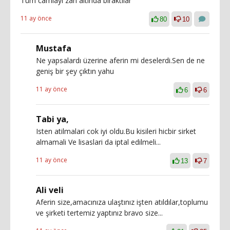
Tüm camiayı zan altında bıraktılar
11 ay önce
80
10
Mustafa
Ne yapsalardı üzerine aferin mi deselerdi.Sen de ne
geniş bir şey çıktın yahu
11 ay önce
6
6
Tabi ya,
Isten atilmalari cok iyi oldu.Bu kisileri hicbir sirket
almamali Ve lisaslari da iptal edilmeli...
11 ay önce
13
7
Ali veli
Aferin size,amacınıza ulaştınız işten atıldılar,toplumu
ve şirketi tertemiz yaptınız bravo size...