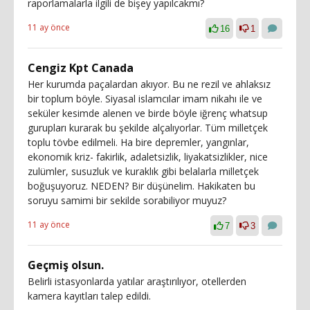
raporlamalarla ilgili de bişey yapılcakmı?
11 ay önce
16
1
Cengiz Kpt Canada
Her kurumda paçalardan akıyor. Bu ne rezil ve ahlaksız
bir toplum böyle. Siyasal islamcılar imam nikahı ile ve
seküler kesimde alenen ve birde böyle iğrenç whatsup
gurupları kurarak bu şekilde alçalıyorlar. Tüm milletçek
toplu tövbe edilmeli. Ha bire depremler, yangınlar,
ekonomik kriz- fakirlik, adaletsizlik, liyakatsizlikler, nice
zulümler, susuzluk ve kuraklık gibi belalarla milletçek
boğuşuyoruz. NEDEN? Bir düşünelim. Hakikaten bu
soruyu samimi bir sekilde sorabiliyor muyuz?
11 ay önce
7
3
Geçmiş olsun.
Belirli istasyonlarda yatılar araştırılıyor, otellerden
kamera kayıtları talep edildi.