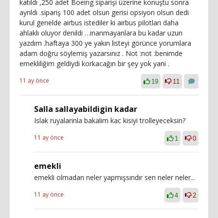
katıldı ,250 adet Boeing siparişi üzerine konuştu sonra
ayrıldı .sipariş 100 adet olsun gerisi opsiyon olsun dedi
kurul genelde airbus istediler ki airbus pilotları daha
ahlaklı oluyor denildi …inanmayanlara bu kadar uzun
yazdım .haftaya 300 ye yakın listeyi görünce yorumlara
adam doğru söylemiş yazarsınız . Not :not :benimde
emekliliğim geldiydi korkacağın bir şey yok yani .
11 ay önce
19
11
Salla sallayabildigin kadar
Islak ruyalarinla bakalim kac kisiyi trolleyeceksin?
11 ay önce
1
0
emekli
emekli olmadan neler yapmışsındır sen neler neler...
11 ay önce
4
2