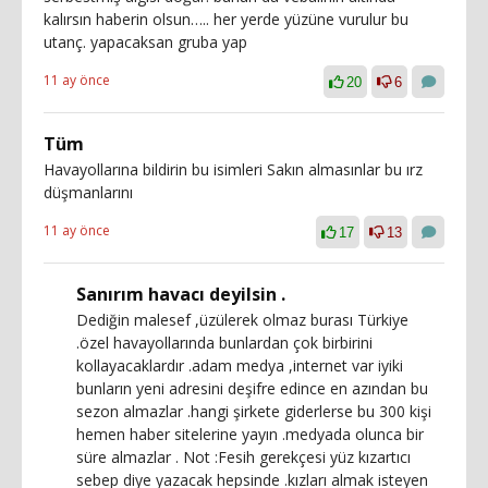
kalırsın haberin olsun….. her yerde yüzüne vurulur bu
utanç. yapacaksan gruba yap
11 ay önce
20
6
Tüm
Havayollarına bildirin bu isimleri Sakın almasınlar bu ırz
düşmanlarını
11 ay önce
17
13
Sanırım havacı deyilsin .
Dediğin malesef ,üzülerek olmaz burası Türkiye
.özel havayollarında bunlardan çok birbirini
kollayacaklardır .adam medya ,internet var iyiki
bunların yeni adresini deşifre edince en azından bu
sezon almazlar .hangi şirkete giderlerse bu 300 kişi
hemen haber sitelerine yayın .medyada olunca bir
süre almazlar . Not :Fesih gerekçesi yüz kızartıcı
sebep diye yazacak hepsinde .kızları almak isteyen