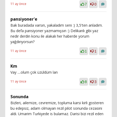
11 ay önce
7
0
pansiyoner'e
Bak buradada varsın, yakaladım seni :) 3,5'ten anladım.
Bu defa pansiyoner yazmamışsın :) Delikanlı gibi yaz
nedir derdin konu ile alakalı her haberde yorum
yağdırıyorsun?
11 ay önce
1
1
Km
Vay ....olum çok üzüldüm lan
11 ay önce
8
3
Sonunda
Bizleri, ailemize, cevremize, topluma karsi kirli gosteren
bu edepsiz, adam olmayan rezil pilot sonunda cezasini
aldi. Umarim Turkiyede is bulamaz. Darisi bizi rezil eden