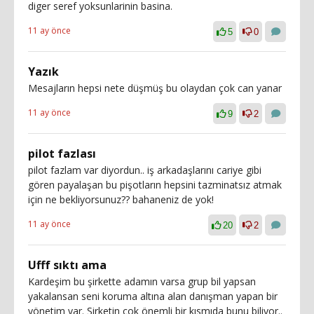
diger seref yoksunlarinin basina.
11 ay önce
5
0
Yazık
Mesajların hepsi nete düşmüş bu olaydan çok can yanar
11 ay önce
9
2
pilot fazlası
pilot fazlam var diyordun.. iş arkadaşlarını cariye gibi
gören payalaşan bu pişotların hepsini tazminatsız atmak
için ne bekliyorsunuz?? bahaneniz de yok!
11 ay önce
20
2
Ufff sıktı ama
Kardeşim bu şirkette adamın varsa grup bil yapsan
yakalansan seni koruma altına alan danışman yapan bir
yönetim var. Şirketin çok önemli bir kısmıda bunu biliyor..