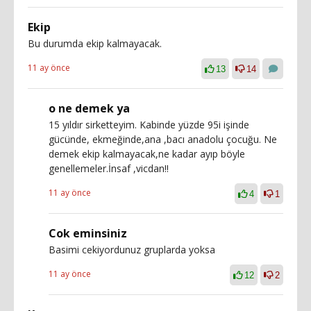
Ekip
Bu durumda ekip kalmayacak.
11 ay önce
13
14
o ne demek ya
15 yıldır sirketteyim. Kabinde yüzde 95i işinde
gücünde, ekmeğinde,ana ,bacı anadolu çocuğu. Ne
demek ekip kalmayacak,ne kadar ayıp böyle
genellemeler.İnsaf ,vicdan!!
11 ay önce
4
1
Cok eminsiniz
Basimi cekiyordunuz gruplarda yoksa
11 ay önce
12
2