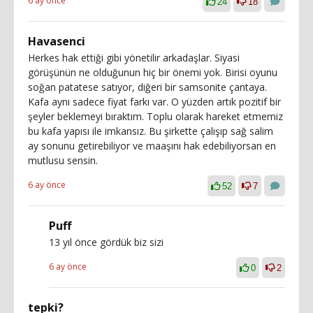
6 ay önce
24
18
Havasenci
Herkes hak ettiği gibi yönetilir arkadaşlar. Siyasi
görüşünün ne olduğunun hiç bir önemi yok. Birisi oyunu
soğan patatese satıyor, diğeri bir samsonite çantaya.
Kafa aynı sadece fiyat farkı var. O yüzden artık pozitif bir
şeyler beklemeyi bıraktım. Toplu olarak hareket etmemiz
bu kafa yapısı ile imkansız. Bu şirkette çalışıp sağ salim
ay sonunu getirebiliyor ve maaşını hak edebiliyorsan en
mutlusu sensin.
6 ay önce
52
7
Puff
13 yıl önce gördük biz sizi
6 ay önce
0
2
tepki?