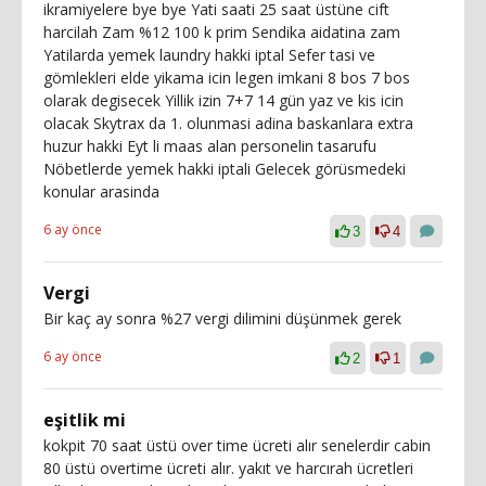
ikramiyelere bye bye Yati saati 25 saat üstüne cift
harcilah Zam %12 100 k prim Sendika aidatina zam
Yatilarda yemek laundry hakki iptal Sefer tasi ve
gömlekleri elde yikama icin legen imkani 8 bos 7 bos
olarak degisecek Yillik izin 7+7 14 gün yaz ve kis icin
olacak Skytrax da 1. olunmasi adina baskanlara extra
huzur hakki Eyt li maas alan personelin tasarufu
Nöbetlerde yemek hakki iptali Gelecek görüsmedeki
konular arasinda
6 ay önce
3
4
Vergi
Bir kaç ay sonra %27 vergi dilimini düşünmek gerek
6 ay önce
2
1
eşitlik mi
kokpit 70 saat üstü over time ücreti alır senelerdir cabin
80 üstü overtime ücreti alır. yakıt ve harcırah ücretleri