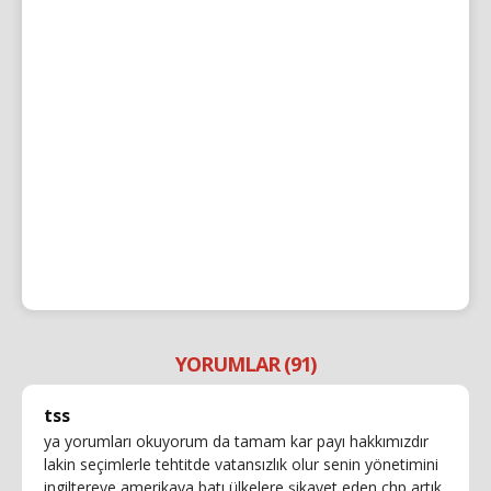
YORUMLAR (91)
tss
ya yorumları okuyorum da tamam kar payı hakkımızdır
lakin seçimlerle tehtitde vatansızlık olur senin yönetimini
ingiltereye amerikaya batı ülkelere şikayet eden chp artık