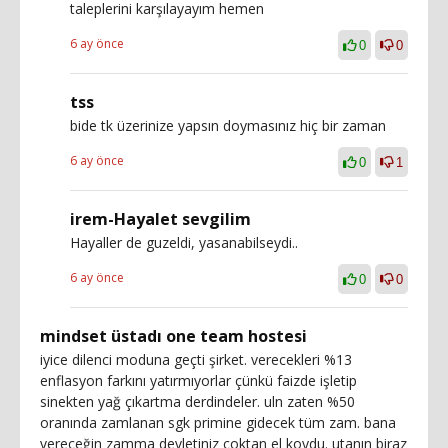
taleplerini karşılayayım hemen
6 ay önce
0
0
tss
bide tk üzerinize yapsın doymasınız hiç bir zaman
6 ay önce
0
1
irem-Hayalet sevgilim
Hayaller de guzeldi, yasanabilseydi..
6 ay önce
0
0
mindset üstadı one team hostesi
iyice dilenci moduna geçti şirket. verecekleri %13
enflasyon farkını yatırmıyorlar çünkü faizde işletip
sinekten yağ çıkartma derdindeler. uln zaten %50
oranında zamlanan sgk primine gidecek tüm zam. bana
vereceğin zamma devletiniz çoktan el koydu. utanın biraz