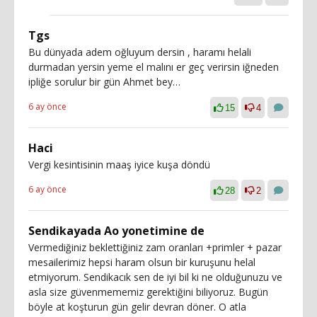
Tgs
Bu dünyada adem oğluyum dersin , haramı helali
durmadan yersin yeme el malını er geç verirsin iğneden
ipliğe sorulur bir gün Ahmet bey…
6 ay önce
15
4
Haci
Vergi kesintisinin maaş iyice kuşa döndü
6 ay önce
28
2
Sendikayada Ao yonetimine de
Vermediğiniz beklettiğiniz zam oranları +primler + pazar
mesailerimiz hepsi haram olsun bir kuruşunu helal
etmiyorum. Sendikacık sen de iyi bil ki ne olduğunuzu ve
asla size güvenmememiz gerektiğini biliyoruz. Bugün
böyle at koşturun gün gelir devran döner. O atla