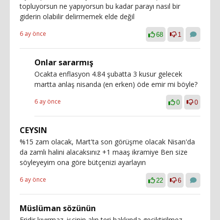
topluyorsun ne yapıyorsun bu kadar parayı nasıl bir
giderin olabilir delirmemek elde değil
6 ay önce
68
1
Onlar sararmış
Ocakta enflasyon 4.84 şubatta 3 kusur gelecek
martta anlaş nisanda (en erken) öde emir mi böyle?
6 ay önce
0
0
CEYSIN
%15 zam olacak, Mart'ta son görüşme olacak Nisan'da
da zamlı halini alacaksınız +1 maaş ikramiye Ben size
söyleyeyim ona göre bütçenizi ayarlayın
6 ay önce
22
6
Müslüman sözünün
Eridir kıvırmaz. işçinin alın teri hakkında geciktirilmez.