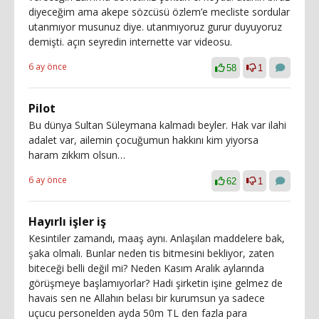
diyeceğim ama akepe sözcüsü özlem’e mecliste sordular
utanmıyor musunuz diye. utanmıyoruz gurur duyuyoruz
demişti. açın seyredin internette var videosu.
6 ay önce
58
1
Pilot
Bu dünya Sultan Süleymana kalmadı beyler. Hak var ilahi
adalet var, ailemin çocuğumun hakkını kim yiyorsa
haram zıkkım olsun…
6 ay önce
62
1
Hayırlı işler iş
Kesintiler zamandı, maaş aynı. Anlaşılan maddelere bak,
şaka olmalı. Bunlar neden tis bitmesini bekliyor, zaten
biteceği belli değil mi? Neden Kasım Aralık aylarında
görüşmeye başlamıyorlar? Hadi şirketin işine gelmez de
havais sen ne Allahın belası bir kurumsun ya sadece
uçucu personelden ayda 50m TL den fazla para