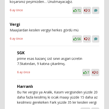
koşarsınız peşimizden… Unutmayacağız.
6 ay önce
71
3
Vergi
Maaşlardan kesilen vergiyi herkes gördü mü
6 ay önce
56
2
SGK
prime esas kazanç üst sınırı asgari ücretin
7.5katından, 9 katına çıkarılmış.
6 ay önce
7
0
Harranlı
Bu Ne vergisi ya Aralık, Kasım vergisinden yüzde 20
daha fazla kesilmiş ki ocak maaşı yüzde 15 daha az
kesilmesi gerekirken Fark yüzde 35 ler kesilen vergi