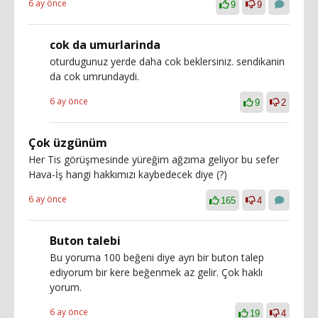
6 ay önce
9
9
cok da umurlarinda
oturdugunuz yerde daha cok beklersiniz. sendikanin
da cok umrundaydi.
6 ay önce
9
2
Çok üzgünüm
Her Tis görüşmesinde yüreğim ağzıma geliyor bu sefer
Hava-İş hangi hakkımızı kaybedecek diye (?)
6 ay önce
165
4
Buton talebi
Bu yoruma 100 beğeni diye ayrı bir buton talep
ediyorum bir kere beğenmek az gelir. Çok haklı
yorum.
6 ay önce
19
4