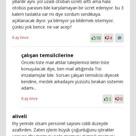
yıllardır aynı. yol uzadı otoban ücreti arttı ama hala
otobüs parasını bile karşılamayan bir ücret edeniyor. bu 3
kalem taslakta var mı diye sordum sendikaya.
açıklanacak diyor. ya bilmiyor ya bildirmek istemiyor.
çünkü yok bence. ne var acep?
6 ay önce
58
4
çalışan temsilcilerine
Önceki tiste mail attılar taleplerinizi iletin tiste
konuşulacak diye, ben mail attığımda Tisi
imzalamışlar bile. Sorsan çalışan temsilcisi diyecek
kendine, meslek arkadaşını yüzüstü bırakan sistemin
adamı...
6 ay önce
1
0
aliveli
thy yerinde olsam personel sayısını ciddi düzeyde
azaltırdım. Zaten işlerin büyük çoğunluğunu iştirakler