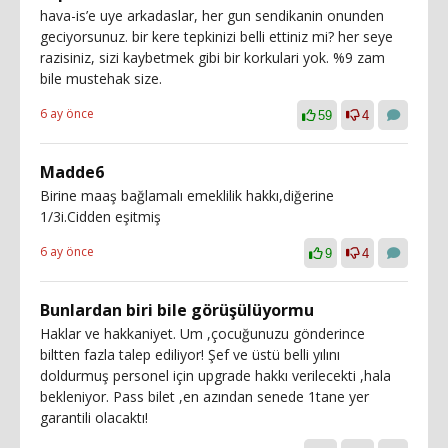
hava-is’e uye arkadaslar, her gun sendikanin onunden
geciyorsunuz. bir kere tepkinizi belli ettiniz mi? her seye
razisiniz, sizi kaybetmek gibi bir korkulari yok. %9 zam
bile mustehak size.
6 ay önce
59
4
Madde6
Birine maaş bağlamalı emeklilik hakkı,diğerine
1/3i.Cidden eşitmiş
6 ay önce
9
4
Bunlardan biri bile görüşülüyormu
Haklar ve hakkaniyet. Um ,çocuğunuzu gönderince
biltten fazla talep ediliyor! Şef ve üstü belli yılını
doldurmuş personel için upgrade hakkı verilecekti ,hala
bekleniyor. Pass bilet ,en azından senede 1tane yer
garantili olacaktı!