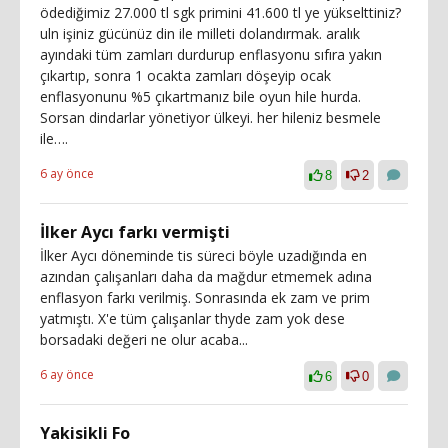
ödediğimiz 27.000 tl sgk primini 41.600 tl ye yükselttiniz?
uln işiniz gücünüz din ile milleti dolandırmak. aralık
ayındaki tüm zamları durdurup enflasyonu sıfıra yakın
çıkartıp, sonra 1 ocakta zamları döşeyip ocak
enflasyonunu %5 çıkartmanız bile oyun hile hurda.
Sorsan dindarlar yönetiyor ülkeyi. her hileniz besmele
ile….
6 ay önce
8
2
İlker Aycı farkı vermişti
İlker Aycı döneminde tis süreci böyle uzadığında en
azından çalışanları daha da mağdur etmemek adına
enflasyon farkı verilmiş. Sonrasında ek zam ve prim
yatmıştı. X'e tüm çalışanlar thyde zam yok dese
borsadaki değeri ne olur acaba...
6 ay önce
6
0
Yakisikli Fo