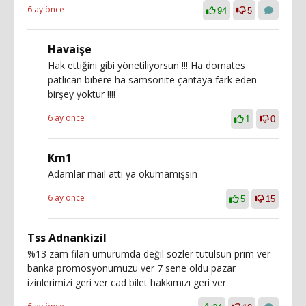
6 ay önce
94
5
Havaişe
Hak ettiğini gibi yönetiliyorsun !!! Ha domates
patlıcan bibere ha samsonite çantaya fark eden
birşey yoktur !!!!
6 ay önce
1
0
Km1
Adamlar mail attı ya okumamışsın
6 ay önce
5
15
Tss Adnankizil
%13 zam filan umurumda değil sozler tutulsun prim ver
banka promosyonumuzu ver 7 sene oldu pazar
izinlerimizi geri ver cad bilet hakkımızı geri ver