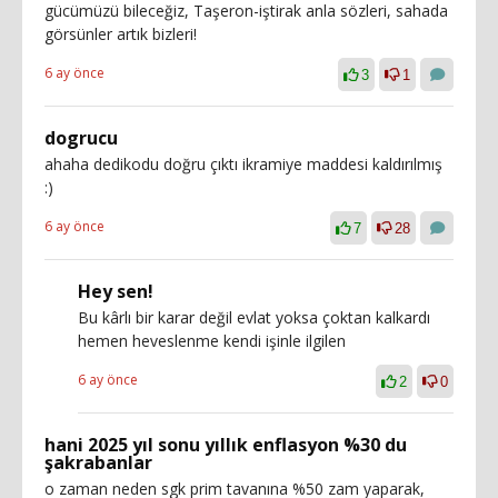
gücümüzü bileceğiz, Taşeron-iştirak anla sözleri, sahada
görsünler artık bizleri!
6 ay önce
3
1
dogrucu
ahaha dedikodu doğru çıktı ikramiye maddesi kaldırılmış
:)
6 ay önce
7
28
Hey sen!
Bu kârlı bir karar değil evlat yoksa çoktan kalkardı
hemen heveslenme kendi işinle ilgilen
6 ay önce
2
0
hani 2025 yıl sonu yıllık enflasyon %30 du
şakrabanlar
o zaman neden sgk prim tavanına %50 zam yaparak,