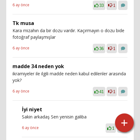
6 ay önce
33
1
Tk musa
Kara mizahın da bir dozu vardır. Kaçırmayın o dozu bide
fotoğraf paylaşmışlar
6 ay önce
36
1
madde 34 neden yok
ikramiyeler ile ilgili madde neden kabul edilenler arasında
yok?
6 ay önce
41
1
İyi niyet
Sakin arkadaş Sen yenisin galiba
6 ay önce
1
0