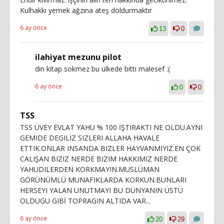
Kulhakkı yemek ağzına ateş doldurmaktır
6 ay önce
13
0
ilahiyat mezunu pilot
din kitap sokmez bu ulkede bitti malesef :(
6 ay önce
0
0
TSS
TSS ÜVEY EVLAT YAHU % 100 İŞTIRAKTI NE OLDU.AYNI
GEMIDE DEGILIZ SIZLERI ALLAHA HAVALE
ETTIK.ONLAR INSANDA BIZLER HAYVANMIYIZ.EN ÇOK
CALIŞAN BIZIZ NERDE BIZIM HAKKIMIZ NERDE
YAHUDILERDEN KORKMAYIN.MUSLÜMAN
GÖRÜNÜMLÜ MUNAFIKLARDA KORKUN.BUNLARI
HERSEYI YALAN UNUTMAYI BU DÜNYANIN ÜSTÜ
OLDUGU GIBİ TOPRAGIN ALTIDA VAR...
6 ay önce
20
29