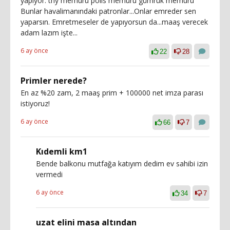
yapıyor. thy memuru polis memuru gümrük memuru
Bunlar havalimanındaki patronlar...Onlar emreder sen
yaparsın. Emretmeseler de yapıyorsun da...maaş verecek
adam lazım işte...
6 ay önce
22
28
Primler nerede?
En az %20 zam, 2 maaş prim + 100000 net imza parası
istiyoruz!
6 ay önce
66
7
Kıdemli km1
Bende balkonu mutfağa katıyım dedim ev sahibi izin
vermedi
6 ay önce
34
7
uzat elini masa altından