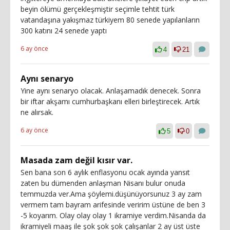
beyin ölümü gerçekleşmiştir seçimle tehtit türk
vatandaşına yakışmaz türkiyem 80 senede yapılanların
300 katını 24 senede yaptı
6 ay önce
4
21
Aynı senaryo
Yine aynı senaryo olacak. Anlaşamadık denecek. Sonra
bir iftar akşamı cumhurbaşkanı elleri birleştirecek. Artık
ne alırsak.
6 ay önce
5
0
Masada zam değil kısır var.
Sen bana son 6 aylık enflasyonu ocak ayında yansıt
zaten bu dümenden anlaşman Nisanı bulur onuda
temmuzda ver.Ama şöylemi.düşünüyorsunuz 3 ay zam
vermem tam bayram arifesinde veririm üstüne de ben 3
-5 koyarım. Olay olay olay 1 ikramiye verdim.Nisanda da
ikramiyeli maaş ile şok şok şok çalışanlar 2 ay üst üste