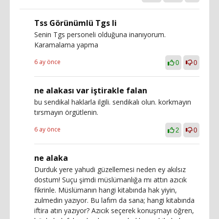
Tss Görünümlü Tgs li
Senin Tgs personeli olduğuna inanıyorum.
Karamalama yapma
6 ay önce
0
0
ne alakası var iştirakle falan
bu sendikal haklarla ilgili. sendikalı olun. korkmayın
tırsmayın örgütlenin.
6 ay önce
2
0
ne alaka
Durduk yere yahudi güzellemesi neden ey akılsız
dostum! Suçu şimdi müslümanlığa mı attın azıcık
fikrinle. Müslümanın hangi kitabında hak yiyin,
zulmedin yazıyor. Bu lafım da sana; hangi kitabında
iftira atın yazıyor? Azıcık seçerek konuşmayı öğren,