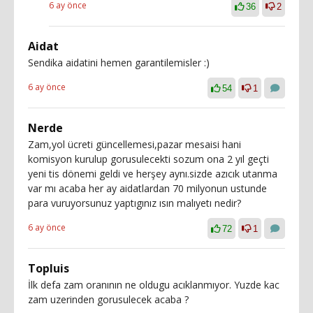
6 ay önce
36
2
Aidat
Sendika aidatini hemen garantilemisler :)
6 ay önce
54
1
Nerde
Zam,yol ücreti güncellemesi,pazar mesaisi hani
komisyon kurulup gorusulecekti sozum ona 2 yıl geçti
yeni tis dönemi geldi ve herşey aynı.sizde azıcık utanma
var mı acaba her ay aidatlardan 70 milyonun ustunde
para vuruyorsunuz yaptıgınız ısın malıyetı nedir?
6 ay önce
72
1
Topluis
İlk defa zam oranının ne oldugu acıklanmıyor. Yuzde kac
zam uzerinden gorusulecek acaba ?