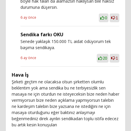
böyle hak falan da alamazsın haklıysan bile haksız
durumuna düşersin.
6 ay önce
0
1
Sendika farkı OKU
Senede yaklaşık 150.000 TL aidat ödüyorum tek
başıma sendikaya.
6 ay önce
20
1
Hava İş
Şirketi geçtim ne olacaksa olsun şirketten olumlu
beklentim yok ama sendika bu ne terbiyesizlik sen
masaya ne için oturdun ne isteyeceksin bize neden haber
vermiyorsun bize neden açıklama yapmıyorsun talebin
ne kardeşim talebin bize yazsana ne istediğini ne için
masaya oturduğunu eğer baktınız anlaşmayı
beğenmediniz direk ayrılın sendikadan toplu istifa edecez
bu artık kesin konuşulan