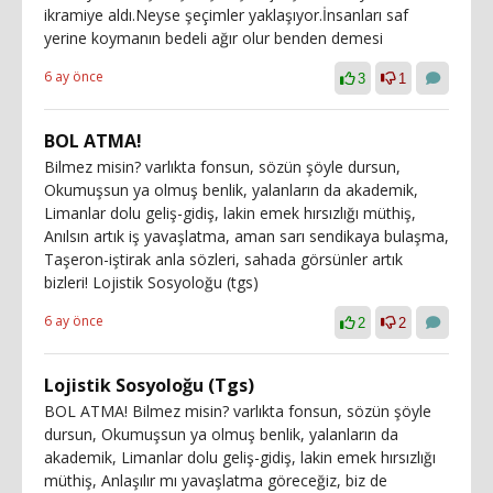
ikramiye aldı.Neyse şeçimler yaklaşıyor.İnsanları saf
yerine koymanın bedeli ağır olur benden demesi
6 ay önce
3
1
BOL ATMA!
Bilmez misin? varlıkta fonsun, sözün şöyle dursun,
Okumuşsun ya olmuş benlik, yalanların da akademik,
Limanlar dolu geliş-gidiş, lakin emek hırsızlığı müthiş,
Anılsın artık iş yavaşlatma, aman sarı sendikaya bulaşma,
Taşeron-iştirak anla sözleri, sahada görsünler artık
bizleri! Lojistik Sosyoloğu (tgs)
6 ay önce
2
2
Lojistik Sosyoloğu (Tgs)
BOL ATMA! Bilmez misin? varlıkta fonsun, sözün şöyle
dursun, Okumuşsun ya olmuş benlik, yalanların da
akademik, Limanlar dolu geliş-gidiş, lakin emek hırsızlığı
müthiş, Anlaşılır mı yavaşlatma göreceğiz, biz de