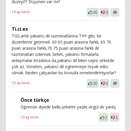
düzeyi?? Düşünen var mı?
10 ay önce
26
3
Ti.ci.es
TGS,artık yabancı dil tazminatlarına THY gibi, bir
düzenleme getirmeli. 60 65 puan arasına farklı, 65 70
puan arasına farklı,70 75 puan arasına farklı dil
tazminatları ödemeli. Sirket, yabancı firmalarla
anlaşmalar imzalasa da,yabancı dil bilen sayisi sirketde
çok az. Yönetim, yabancı dil ögrenmeye teşvik edici
olmalı. Neden çalışanları bu konuda ivmelendirmiyorlar?
10 ay önce
10
2
Önce türkçe
Öğrensin diyedir belki,şirkette yazılır,virgül de yanlış
10 ay önce
2
1