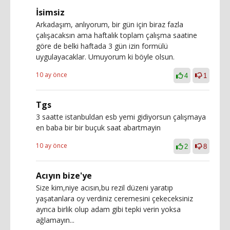
İsimsiz
Arkadaşım, anlıyorum, bir gün için biraz fazla
çalışacaksın ama haftalık toplam çalışma saatine
göre de belki haftada 3 gün izin formülü
uygulayacaklar. Umuyorum ki böyle olsun.
10 ay önce
4
1
Tgs
3 saatte istanbuldan esb yemi gidiyorsun çalışmaya
en baba bir bir buçuk saat abartmayin
10 ay önce
2
8
Acıyın bize'ye
Size kim,niye acısın,bu rezil düzeni yaratıp
yaşatanlara oy verdiniz ceremesini çekeceksiniz
ayrıca birlik olup adam gibi tepki verin yoksa
ağlamayın...