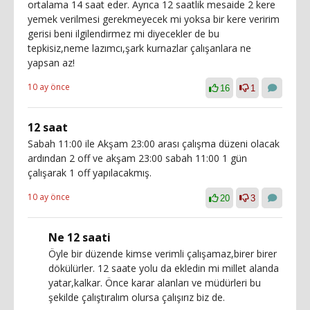
ortalama 14 saat eder. Ayrıca 12 saatlik mesaide 2 kere
yemek verilmesi gerekmeyecek mi yoksa bir kere veririm
gerisi beni ilgilendirmez mi diyecekler de bu
tepkisiz,neme lazımcı,şark kurnazlar çalışanlara ne
yapsan az!
10 ay önce
16
1
12 saat
Sabah 11:00 ile Akşam 23:00 arası çalışma düzeni olacak
ardından 2 off ve akşam 23:00 sabah 11:00 1 gün
çalışarak 1 off yapılacakmış.
10 ay önce
20
3
Ne 12 saati
Öyle bir düzende kimse verimli çalışamaz,birer birer
dökülürler. 12 saate yolu da ekledin mi millet alanda
yatar,kalkar. Önce karar alanları ve müdürleri bu
şekilde çalıştıralım olursa çalışırız biz de.