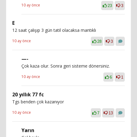
10 ay önce
23
3
E
12 saat çalışıp 3 gün tatil olacaksa mantıklı
10 ay önce
28
3
—-
Çok kaza olur. Sonra geri sisteme dönersiniz.
10 ay önce
6
1
20 yıllık 77 fc
Tgs benden çok kazanıyor
10 ay önce
7
13
Yarın