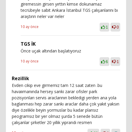
giremessin girsen yırttın kimse dokunamaz
tecrübeyle sabit Ankara İstanbul TGS çalışanlarını bı
araştırın neler var neler
10 ay önce
1
0
TGS İK
Önce uçak altından başlatıyoruz
10 ay önce
6
1
Rezillik
Evden cikip eve girmemiz tam 12 saat zaten .bu
havaiımanında hersey sanki zarar ofisler park
pozisyonları servis araclarının bekledigi yerden ana yola
baglanması hep zarar sankı araclar daha çok yakıt yaksın
diye özelikle beyin yormuslar bu kadar plansız
peogramsız bir yer olmaz şurda 5 senede bütün
çalışanlar şirketler 20 yıllık yıprandı resmen