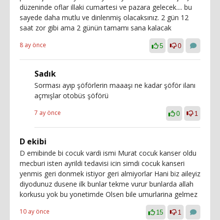
düzeninde oflar illaki cumartesi ve pazara gelecek.... bu
sayede daha mutlu ve dinlenmiş olacaksınız. 2 gün 12
saat zor gibi ama 2 günün tamamı sana kalacak
8 ay önce
5
0
Sadık
Sorması ayıp şöförlerin maaaşı ne kadar şöför ilanı
açmışlar otobüs şöförü
7 ay önce
0
1
D ekibi
D emibinde bi cocuk vardi ismi Murat cocuk kanser oldu
mecburi isten ayrildi tedavisi icin simdi cocuk kanseri
yenmis geri donmek istiyor geri almiyorlar Hani biz aileyiz
diyodunuz dusene ilk bunlar tekme vurur bunlarda allah
korkusu yok bu yonetimde Olsen bile umurlarina gelmez
10 ay önce
15
1