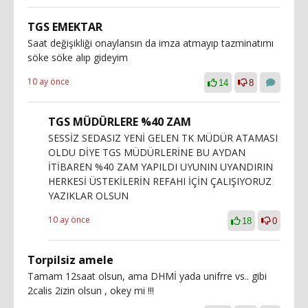
TGS EMEKTAR
Saat değişikliği onaylansın da imza atmayıp tazminatımı
söke söke alıp gideyim
10 ay önce
14
8
TGS MÜDÜRLERE %40 ZAM
SESSİZ SEDASIZ YENİ GELEN TK MÜDÜR ATAMASI
OLDU DİYE TGS MÜDÜRLERİNE BU AYDAN
İTİBAREN %40 ZAM YAPILDI UYUNIN UYANDIRIN
HERKESİ ÜSTEKİLERİN REFAHI İÇİN ÇALIŞIYORUZ
YAZIKLAR OLSUN
10 ay önce
18
0
Torpilsiz amele
Tamam 12saat olsun, ama DHMİ yada unifrre vs.. gibi
2calis 2izin olsun , okey mi !!!