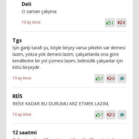
Deli
O zaman çalışma
10 ay önce
1
8
Tgs
İşin garip tarafı şu, böyle birşey varsa şirketin var demesi
lazım, yoksa yok demesi lazım, çalışanlarda ona göre
kendilerine bir yol çizmesi lazım, belirsizlik çalışanlar için
kötü birşeydir.
10 ay önce
7
0
REİS
REİSE KADAR BU DURUMU ARZ ETMEK LAZIM,
10 ay önce
7
3
12 saatmi