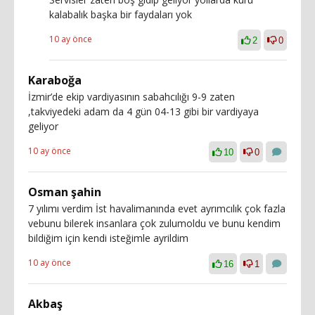
kalabalık başka bir faydaları yok
10 ay önce
2
0
Karaboğa
İzmir’de ekip vardiyasının sabahcılığı 9-9 zaten
,takviyedeki adam da 4 gün 04-13 gibi bir vardiyaya
geliyor
10 ay önce
10
0
Osman şahin
7 yılımı verdim İst havalimanında evet ayrımcılık çok fazla
vebunu bilerek insanlara çok zulumoldu ve bunu kendim
bildiğim için kendi isteğimle ayrildim
10 ay önce
16
1
Akbaş