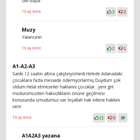
Gel başla
10 ay önce
3
2
Muzy
Yalancinin
10 ay önce
2
1
A1-A2-A3
Sanki 12 saatin altına çalıştırıyorlardı.Helede Adanadaki
çocuklara fazla mesaide ödemiyorlarmış.Duydum şok
oldum.Helal etmesinler haklarını çocuklar…yeni gnl
müdürümüzden haksızlıkların önüne geçilmesi
konusunda umudumuz var İnşallah hak edene hakkını
verir.
10 ay önce
21
0
A1A2A3 yazana