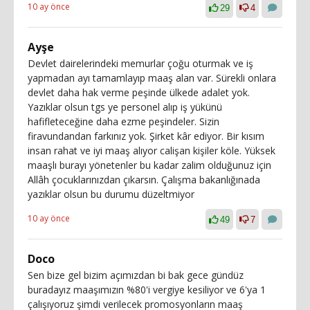
10 ay önce
29
4
Ayşe
Devlet dairelerindeki memurlar çoğu oturmak ve iş
yapmadan ayı tamamlayıp maaş alan var. Sürekli onlara
devlet daha hak verme peşinde ülkede adalet yok.
Yazıklar olsun tgs ye personel alıp iş yükünü
hafifleteceğine daha ezme peşindeler. Sizin
firavundandan farkınız yok. Şirket kâr ediyor. Bir kısım
insan rahat ve iyi maaş alıyor calişan kişiler köle. Yüksek
maaşlı burayı yönetenler bu kadar zalim olduğunuz için
Allâh çocuklarınızdan çıkarsın. Çalışma bakanlığınada
yazıklar olsun bu durumu düzeltmiyor
10 ay önce
49
7
Doco
Sen bize gel bizim açımızdan bi bak gece gündüz
buradayız maaşımızın %80'i vergiye kesiliyor ve 6'ya 1
çalışıyoruz şimdi verilecek promosyonların maaş