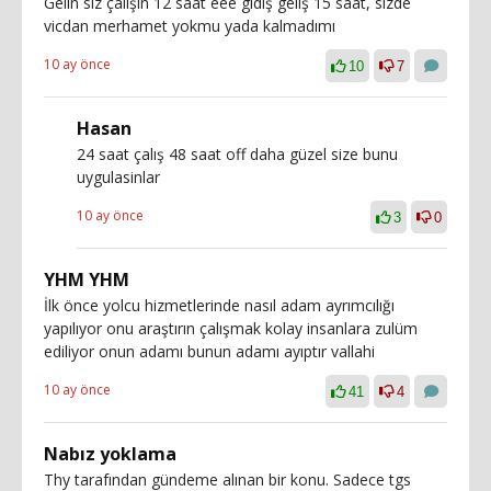
Gelin siz çalışın 12 saat eee gidiş geliş 15 saat, sizde
vicdan merhamet yokmu yada kalmadımı
10 ay önce
10
7
Hasan
24 saat çalış 48 saat off daha güzel size bunu
uygulasinlar
10 ay önce
3
0
YHM YHM
İlk önce yolcu hizmetlerinde nasıl adam ayrımcılığı
yapılıyor onu araştırın çalışmak kolay insanlara zulüm
ediliyor onun adamı bunun adamı ayıptır vallahi
10 ay önce
41
4
Nabız yoklama
Thy tarafından gündeme alınan bir konu. Sadece tgs