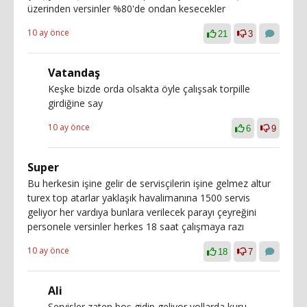
üzerinden versinler %80'de ondan kesecekler
10 ay önce
21
3
Vatandaş
Keşke bizde orda olsakta öyle çalışsak torpille
girdiğine say
10 ay önce
6
9
Super
Bu herkesin işine gelir de servisçilerin işine gelmez altur
turex top atarlar yaklaşık havalimanına 1500 servis
geliyor her vardıya bunlara verilecek parayı çeyreğini
personele versinler herkes 18 saat çalışmaya razı
10 ay önce
18
7
Ali
Servisler zaten boş gidip geliyor yollarda kuru