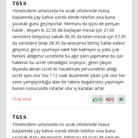
TGS li
Yöneticilerin umurunda mı sıcak ofislerinde masa
başlarında çay kahve icerek elinde telefon ona buna
yazarak günü geçiriyorlar. Memuru da işçisi de perişan
halde . Akşam ki 22.30 da başlayan mesai için 21.00
servislere biniyoruz sabah 06.30 da biten mesai için 07.30
da servislere binip 08.30 da wnerjimiz bitmiş halde evlere
giriyoruz gece uyumaya vakit bile kalmıyor iş yükü çok
herkes aldığımız ücretlerle bu ağır işleri yapmanın bu işin
hakkının bu ücret olmadığını söylüyor, giren çıkıyor
dışarıda alınan ücret ile havalimanı personelinin aldığı
ücret aynı olur mu ? 12 saat duzeninde çıkan çok olur her
sene şampiyonluğu alan bir takımı dagatirsiniz yapmayın
bunun sonucunda rotarlar olur iş kazaları artar
10 ay önce
25
0
TGS li
Yöneticilerin umurunda mı sıcak ofislerinde masa
başlarında çay kahve icerek elinde telefon ona buna
yazarak günü geçiriyorlar. Memuru da işçisi de perişan