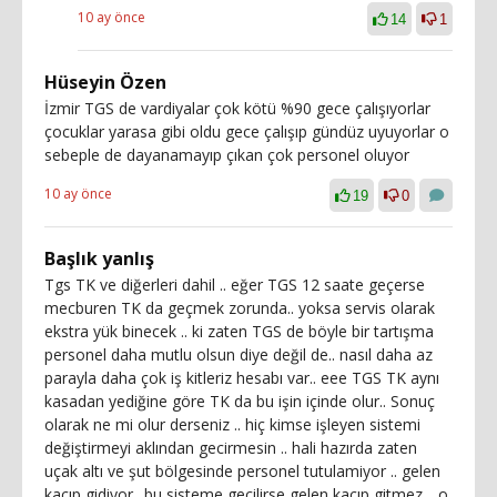
10 ay önce
14
1
Hüseyin Özen
İzmir TGS de vardiyalar çok kötü %90 gece çalışıyorlar
çocuklar yarasa gibi oldu gece çalışıp gündüz uyuyorlar o
sebeple de dayanamayıp çıkan çok personel oluyor
10 ay önce
19
0
Başlık yanlış
Tgs TK ve diğerleri dahil .. eğer TGS 12 saate geçerse
mecburen TK da geçmek zorunda.. yoksa servis olarak
ekstra yük binecek .. ki zaten TGS de böyle bir tartışma
personel daha mutlu olsun diye değil de.. nasıl daha az
parayla daha çok iş kitleriz hesabı var.. eee TGS TK aynı
kasadan yediğine göre TK da bu işin içinde olur.. Sonuç
olarak ne mi olur derseniz .. hiç kimse işleyen sistemi
değiştirmeyi aklından gecirmesin .. hali hazırda zaten
uçak altı ve şut bölgesinde personel tutulamiyor .. gelen
kaçıp gidiyor.. bu sisteme gecilirse gelen kaçıp gitmez .. o