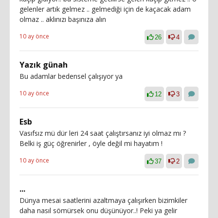
gelenler artık gelmez .. gelmediği için de kaçacak adam
olmaz .. aklınızı başınıza alın
10 ay önce
26
4
Yazık günah
Bu adamlar bedensel çalışıyor ya
10 ay önce
12
3
Esb
Vasıfsız mü dür leri 24 saat çalıştırsanız iyi olmaz mı ?
Belki iş güç öğrenirler , öyle değil mi hayatım !
10 ay önce
37
2
...
Dünya mesai saatlerini azaltmaya çalışırken bizimkiler
daha nasıl sömürsek onu düşünüyor..! Peki ya gelir