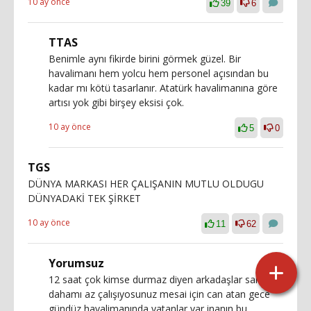
10 ay önce
39
6
TTAS
Benimle aynı fikirde birini görmek güzel. Bir
havalimanı hem yolcu hem personel açısından bu
kadar mı kötü tasarlanır. Atatürk havalimanına göre
artısı yok gibi birşey eksisi çok.
10 ay önce
5
0
TGS
DÜNYA MARKASI HER ÇALIŞANIN MUTLU OLDUGU
DÜNYADAKİ TEK ŞİRKET
10 ay önce
11
62
Yorumsuz
12 saat çok kimse durmaz diyen arkadaşlar sanki
dahamı az çalışıyosunuz mesai için can atan gece
gündüz havalimanında yatanlar var inanın bu