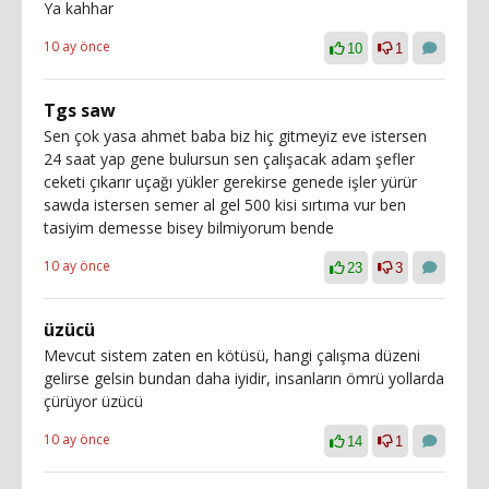
Ya kahhar
10 ay önce
10
1
Tgs saw
Sen çok yasa ahmet baba biz hiç gitmeyiz eve istersen
24 saat yap gene bulursun sen çalışacak adam şefler
ceketi çıkarır uçağı yükler gerekirse genede işler yürür
sawda istersen semer al gel 500 kisi sırtıma vur ben
tasiyim demesse bisey bilmiyorum bende
10 ay önce
23
3
üzücü
Mevcut sistem zaten en kötüsü, hangi çalışma düzeni
gelirse gelsin bundan daha iyidir, insanların ömrü yollarda
çürüyor üzücü
10 ay önce
14
1