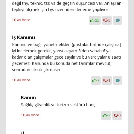
değil thy, teknik, tss vs de geçsin düşüncesi var. Anlaşılan
tepkiyi ölçmek için tgs üzerinden deneme yapılıyor
10 ay önce
33
3
İş Kanunu
Kanunu ve bağlı yönetmelikleri (postalar halinde çalışma)
iyi incelemek gerekir, yarısı akşam 8'den sabah 6'ya
kadar olan çalışmalar gece sayılır ve bu vardiyalar 8 saati
geçemez. Kanunda bu konuda net tanımlar mevcut,
sonradan sıkıntı çıkmasın
10 ay önce
7
1
Kanun
Sağlık, güvenlik ve turizm sektörü hariç
10 ay önce
0
0
:)