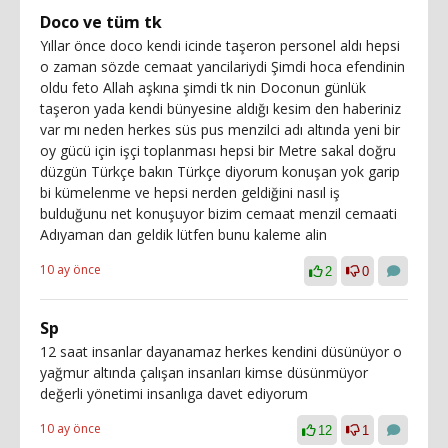
Doco ve tüm tk
Yıllar önce doco kendi icinde taşeron personel aldı hepsi
o zaman sözde cemaat yancilariydi Şimdi hoca efendinin
oldu feto Allah aşkına şimdi tk nin Doconun günlük
taşeron yada kendi bünyesine aldığı kesim den haberiniz
var mı neden herkes süs pus menzilci adı altında yeni bir
oy gücü için işçi toplanması hepsi bir Metre sakal doğru
düzgün Türkçe bakın Türkçe diyorum konuşan yok garip
bi kümelenme ve hepsi nerden geldiğini nasıl iş
bulduğunu net konuşuyor bizim cemaat menzil cemaati
Adıyaman dan geldik lütfen bunu kaleme alin
10 ay önce
2
0
Sp
12 saat insanlar dayanamaz herkes kendini düsünüyor o
yağmur altında çalışan insanları kimse düsünmüyor
değerli yönetimi insanlıga davet ediyorum
10 ay önce
12
1