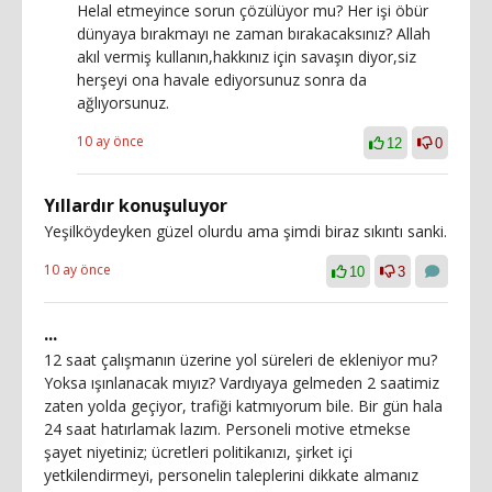
Helal etmeyince sorun çözülüyor mu? Her işi öbür
dünyaya bırakmayı ne zaman bırakacaksınız? Allah
akıl vermiş kullanın,hakkınız için savaşın diyor,siz
herşeyi ona havale ediyorsunuz sonra da
ağlıyorsunuz.
10 ay önce
12
0
Yıllardır konuşuluyor
Yeşilköydeyken güzel olurdu ama şimdi biraz sıkıntı sanki.
10 ay önce
10
3
...
12 saat çalışmanın üzerine yol süreleri de ekleniyor mu?
Yoksa ışınlanacak mıyız? Vardıyaya gelmeden 2 saatimiz
zaten yolda geçiyor, trafiği katmıyorum bile. Bir gün hala
24 saat hatırlamak lazım. Personeli motive etmekse
şayet niyetiniz; ücretleri politikanızı, şirket içi
yetkilendirmeyi, personelin taleplerini dikkate almanız