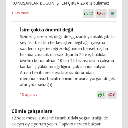
KONUŞANLAR BUGÜN İŞTEN ÇIKSA 25 e iş bulamaz
10 ay önce
12
58
İsim çokta önemli değil
Sizin ki şükretmek değil de işgüzarlık yalakalık gibi bir
şey fikir belirten herkes işten değil ağır çalışma
saatlerinin getireceği zorluğundan bahsetmiş ha
hesaba vuracak olursak dışarda 25 e iş buldular
diyelim burda alınan 10 bin TL fazlası olsun çalışma
kartları iş yükünün ağırlığının çok altında kalıyor.
Aman tercih meselesi tabi siz durumdan
memnunsanız havalimanının ortasına yorgan döşek
atar yatarsınız :)))
10 ay önce
1
0
Cümle çalışanlara
12 saat mesai süresine İstanbul'daki yoğun trafiği de
ekleyin öyle yorum yapın. Toplam nerden baksan