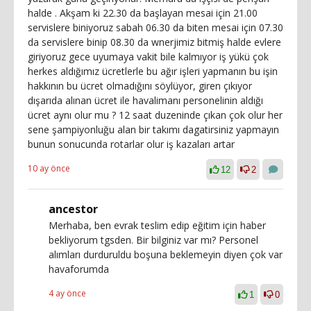
halde . Akşam ki 22.30 da başlayan mesai için 21.00
servislere biniyoruz sabah 06.30 da biten mesai için 07.30
da servislere binip 08.30 da wnerjimiz bitmiş halde evlere
giriyoruz gece uyumaya vakit bile kalmıyor iş yükü çok
herkes aldığımız ücretlerle bu ağır işleri yapmanın bu işin
hakkının bu ücret olmadığını söylüyor, giren çıkıyor
dışarıda alınan ücret ile havalimanı personelinin aldığı
ücret aynı olur mu ? 12 saat duzeninde çıkan çok olur her
sene şampiyonluğu alan bir takımı dagatirsiniz yapmayın
bunun sonucunda rotarlar olur iş kazaları artar
10 ay önce
12
2
ancestor
Merhaba, ben evrak teslim edip eğitim için haber
bekliyorum tgsden. Bir bilginiz var mı? Personel
alımları durduruldu boşuna beklemeyin diyen çok var
havaforumda
4 ay önce
1
0