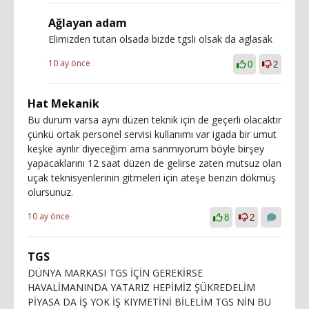
Ağlayan adam
Elimizden tutan olsada bizde tgsli olsak da aglasak
10 ay önce
0
2
Hat Mekanik
Bu durum varsa aynı düzen teknik için de geçerli olacaktır
çünkü ortak personel servisi kullanımı var igada bir umut
keşke ayrılır diyeceğim ama sanmıyorum böyle birşey
yapacaklarını 12 saat düzen de gelirse zaten mutsuz olan
uçak teknisyenlerinin gitmeleri için ateşe benzin dökmüş
olursunuz.
10 ay önce
8
2
TGS
DÜNYA MARKASI TGS İÇİN GEREKİRSE
HAVALİMANINDA YATARIZ HEPİMİZ ŞÜKREDELİM
PİYASA DA İŞ YOK İŞ KIYMETİNİ BİLELİM TGS NİN BU