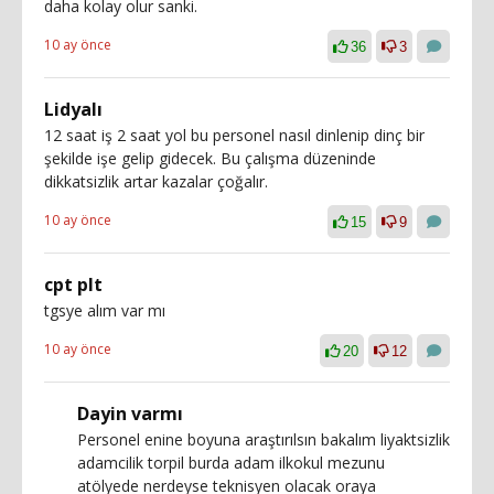
daha kolay olur sanki.
10 ay önce
36
3
Lidyalı
12 saat iş 2 saat yol bu personel nasıl dinlenip dinç bir
şekilde işe gelip gidecek. Bu çalışma düzeninde
dikkatsizlik artar kazalar çoğalır.
10 ay önce
15
9
cpt plt
tgsye alım var mı
10 ay önce
20
12
Dayin varmı
Personel enine boyuna araştırılsın bakalım liyaktsizlik
adamcilik torpil burda adam ilkokul mezunu
atölyede nerdeyse teknisyen olacak oraya