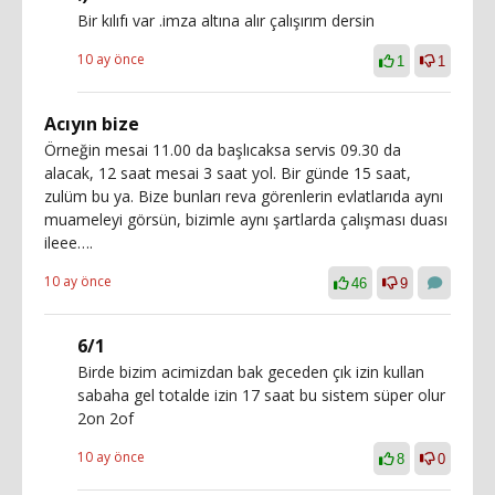
Bir kılıfı var .imza altına alır çalışırım dersin
10 ay önce
1
1
Acıyın bize
Örneğin mesai 11.00 da başlıcaksa servis 09.30 da
alacak, 12 saat mesai 3 saat yol. Bir günde 15 saat,
zulüm bu ya. Bize bunları reva görenlerin evlatlarıda aynı
muameleyi görsün, bizimle aynı şartlarda çalışması duası
ileee….
10 ay önce
46
9
6/1
Birde bizim acimizdan bak geceden çık izin kullan
sabaha gel totalde izin 17 saat bu sistem süper olur
2on 2of
10 ay önce
8
0