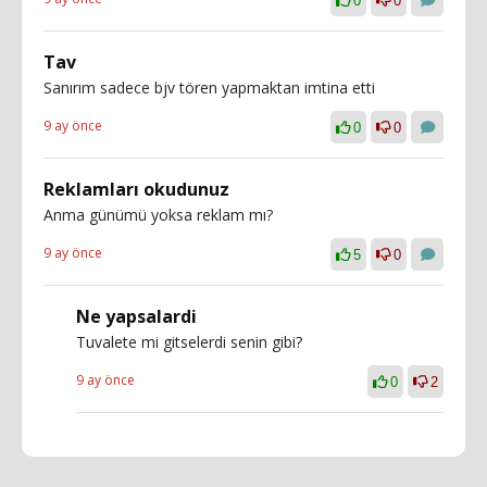
0
0
Tav
Sanırım sadece bjv tören yapmaktan imtina etti
9 ay önce
0
0
Reklamları okudunuz
Anma günümü yoksa reklam mı?
9 ay önce
5
0
Ne yapsalardi
Tuvalete mi gitselerdi senin gibi?
9 ay önce
0
2