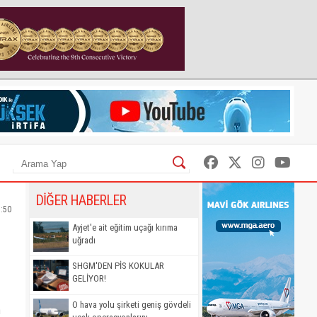
DİĞER HABERLER
7:50
Ayjet'e ait eğitim uçağı kırıma
uğradı
SHGM'DEN PİS KOKULAR
GELİYOR!
O hava yolu şirketi geniş gövdeli
n