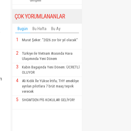
Girişimi"
ÇOK YORUMLANANLAR
Bugün
Bu Hafta
Bu Ay
e
1
Murat Şeker: "2026 zor bir yıl olacak"
2
Türkiye ile Vietnam Arasında Hava
Ulaşımında Yeni Dönem
3
Kabin Bagajında Yeni Dönem: ÜCRETLİ
OLUYOR
n
4
Ali Kıdık İle Yükse İrtifa; THY emekliye
ayrılan pilotlara 7 brüt maaş teşvik
verecek
5
SHGM'DEN PİS KOKULAR GELİYOR!