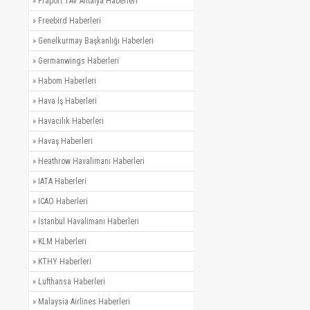
»
Fraport TAV Antalya Haberleri
»
Freebird Haberleri
»
Genelkurmay Başkanlığı Haberleri
»
Germanwings Haberleri
»
Habom Haberleri
»
Hava İş Haberleri
»
Havacılık Haberleri
»
Havaş Haberleri
»
Heathrow Havalimanı Haberleri
»
IATA Haberleri
»
ICAO Haberleri
»
İstanbul Havalimanı Haberleri
»
KLM Haberleri
»
KTHY Haberleri
»
Lufthansa Haberleri
»
Malaysia Airlines Haberleri