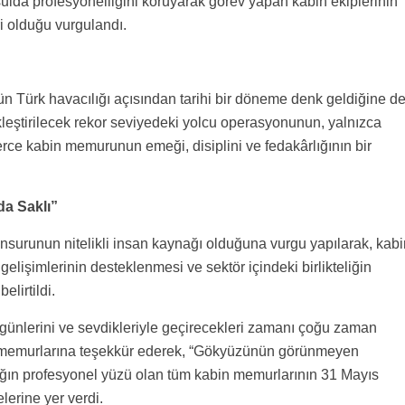
ulda profesyonelliğini koruyarak görev yapan kabin ekiplerinin
i olduğu vurgulandı.
 Türk havacılığı açısından tarihi bir döneme denk geldiğine d
ekleştirilecek rekor seviyedeki yolcu operasyonunun, yalnızca
lerce kabin memurunun emeği, disiplini ve fedakârlığının bir
da Saklı”
nsurunun nitelikli insan kaynağı olduğuna vurgu yapılarak, kabi
elişimlerinin desteklenmesi ve sektör içindeki birlikteliğin
elirtildi.
ünlerini ve sevdikleriyle geçirecekleri zamanı çoğu zaman
 memurlarına teşekkür ederek, “Gökyüzünün görünmeyen
lığın profesyonel yüzü olan tüm kabin memurlarının 31 Mayıs
erine yer verdi.