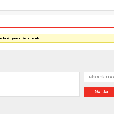
çin henüz yorum gönderilmedi.
Kalan karakter
1000
Gönder