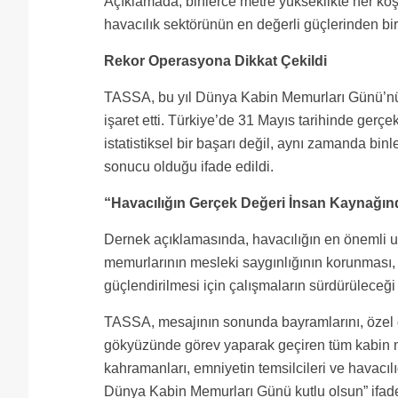
Açıklamada, binlerce metre yükseklikte her koş
havacılık sektörünün en değerli güçlerinden bir
Rekor Operasyona Dikkat Çekildi
TASSA, bu yıl Dünya Kabin Memurları Günü’nün
işaret etti. Türkiye’de 31 Mayıs tarihinde gerç
istatistiksel bir başarı değil, aynı zamanda bin
sonucu olduğu ifade edildi.
“Havacılığın Gerçek Değeri İnsan Kaynağın
Dernek açıklamasında, havacılığın en önemli u
memurlarının mesleki saygınlığının korunması, g
güçlendirilmesi için çalışmaların sürdürüleceği b
TASSA, mesajının sonunda bayramlarını, özel g
gökyüzünde görev yaparak geçiren tüm kabin
kahramanları, emniyetin temsilcileri ve havacı
Dünya Kabin Memurları Günü kutlu olsun” ifadel