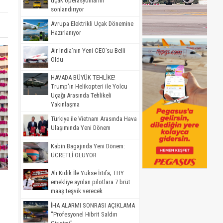
uçak operasyonlarını
sonlandırıyor
Avrupa Elektrikli Uçak Dönemine
Hazırlanıyor
Air India’nın Yeni CEO’su Belli
Oldu
HAVADA BÜYÜK TEHLİKE!
Trump'ın Helikopteri ile Yolcu
Uçağı Arasında Tehlikeli
Yakınlaşma
Türkiye ile Vietnam Arasında Hava
Ulaşımında Yeni Dönem
Kabin Bagajında Yeni Dönem:
ÜCRETLİ OLUYOR
Ali Kıdık İle Yükse İrtifa; THY
emekliye ayrılan pilotlara 7 brüt
maaş teşvik verecek
İHA ALARMI SONRASI AÇIKLAMA
"Profesyonel Hibrit Saldırı