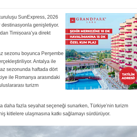
k kuruluşu SunExpress, 2026
destinasyonla genişletiyor.
’dan Timișoara’ya direkt
 yaz sezonu boyunca Perşembe
çekleştiriliyor. Antalya ile
yaz sezonunda haftada dört
rkiye ile Romanya arasındaki
uluslararası turizm
a daha fazla seyahat seçeneği sunarken, Türkiye'nin turizm
niş kitlelere ulaşmasına katkı sağlamayı sürdürüyor.