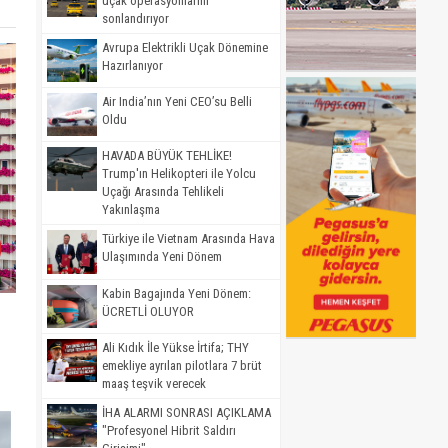
uçak operasyonlarını
sonlandırıyor
Avrupa Elektrikli Uçak Dönemine
Hazırlanıyor
Air India’nın Yeni CEO’su Belli
Oldu
HAVADA BÜYÜK TEHLİKE!
Trump'ın Helikopteri ile Yolcu
Uçağı Arasında Tehlikeli
Yakınlaşma
Türkiye ile Vietnam Arasında Hava
Ulaşımında Yeni Dönem
Kabin Bagajında Yeni Dönem:
ÜCRETLİ OLUYOR
Ali Kıdık İle Yükse İrtifa; THY
emekliye ayrılan pilotlara 7 brüt
maaş teşvik verecek
İHA ALARMI SONRASI AÇIKLAMA
"Profesyonel Hibrit Saldırı