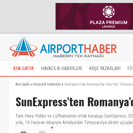
ANA SAYFA
HAVACILIK HABERLERİ
KÖŞE YAZARLARI
FO
Ana Sayfa
»
Havacılık Haberleri
»
SunExpress’ten Romanya’da Yeni Hat: Timișoar
SunExpress’ten Romanya’d
Türk Hava Yolları ve Lufthansa’nın ortak kuruluşu SunExpress, 2
yolu, 14 Haziran itibarıyla Antalya’dan Timișoara’ya direkt uçuşlar