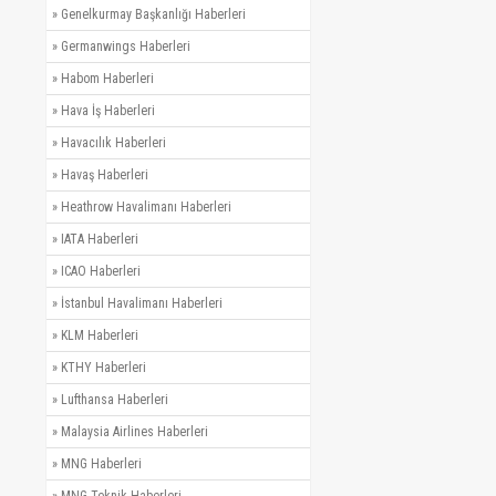
»
Genelkurmay Başkanlığı Haberleri
»
Germanwings Haberleri
»
Habom Haberleri
»
Hava İş Haberleri
»
Havacılık Haberleri
»
Havaş Haberleri
»
Heathrow Havalimanı Haberleri
»
IATA Haberleri
»
ICAO Haberleri
»
İstanbul Havalimanı Haberleri
»
KLM Haberleri
»
KTHY Haberleri
»
Lufthansa Haberleri
»
Malaysia Airlines Haberleri
»
MNG Haberleri
»
MNG Teknik Haberleri