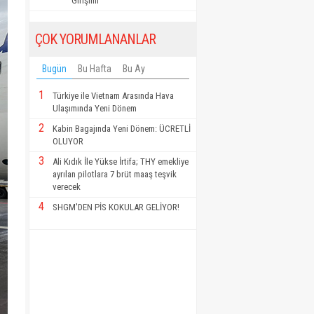
Girişimi"
ÇOK YORUMLANANLAR
Bugün
Bu Hafta
Bu Ay
1
Türkiye ile Vietnam Arasında Hava
Ulaşımında Yeni Dönem
2
Kabin Bagajında Yeni Dönem: ÜCRETLİ
OLUYOR
3
Ali Kıdık İle Yükse İrtifa; THY emekliye
ayrılan pilotlara 7 brüt maaş teşvik
verecek
4
SHGM'DEN PİS KOKULAR GELİYOR!