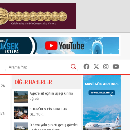
DİĞER HABERLER
4:26
Ayjet'e ait eğitim uçağı kırıma
uğradı
SHGM'DEN PİS KOKULAR
ava
GELİYOR!
O hava yolu şirketi geniş gövdeli