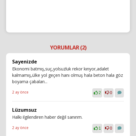
YORUMLAR (2)
Sayenizde
Ekonomi batmış,suç,yolsuzluk rekor kırıyor,adalet
kalmamış,ülke yol geçen hanı olmuş hala beton hala göz
boyama çabaları...
2 ay önce
2
0
Lüzumsuz
Halkı ilgilendiren haber değil sanırım.
2 ay önce
1
0