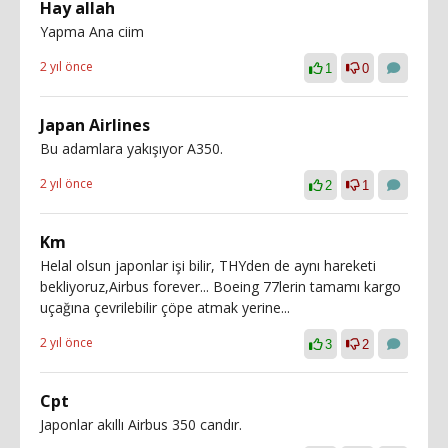
Hay allah
Yapma Ana ciim
2 yıl önce
1
0
Japan Airlines
Bu adamlara yakışıyor A350.
2 yıl önce
2
1
Km
Helal olsun japonlar işi bilir, THYden de aynı hareketi
bekliyoruz,Airbus forever... Boeing 77lerin tamamı kargo
uçağına çevrilebilir çöpe atmak yerine...
2 yıl önce
3
2
Cpt
Japonlar akıllı Airbus 350 candır.