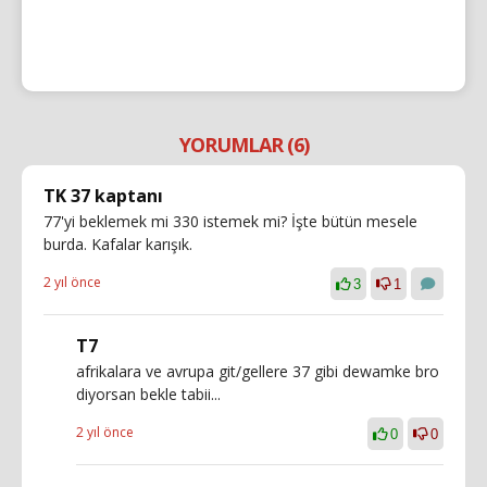
YORUMLAR (6)
TK 37 kaptanı
77'yi beklemek mi 330 istemek mi? İşte bütün mesele
burda. Kafalar karışık.
2 yıl önce
3
1
T7
afrikalara ve avrupa git/gellere 37 gibi dewamke bro
diyorsan bekle tabii...
2 yıl önce
0
0