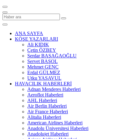
ANA SAYFA
KÖŞE YAZARLARI
Ali KIDIK
Çetin ÖZBEY
Serdar BAŞAĞAOĞLU
Servet BAŞOL
Mehmet GENÇ
Erdal GÜLMEZ
Utku YASAVUL
HAVACILIK HABERLERİ
Adnan Menderes Haberleri
Aeroflot Haberleri
AHL Haberleri
Air Berlin Haberleri
Air France Haberleri
Alitalia Haberleri
American Airlines Haberleri
Anadolu Üniversitesi Haberleri
Anadolujet Haberleri