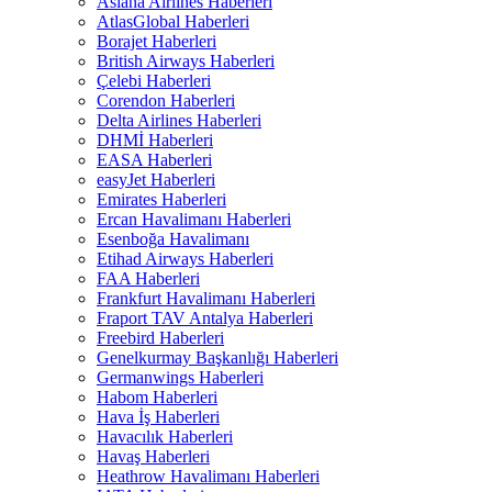
Asiana Airlines Haberleri
AtlasGlobal Haberleri
Borajet Haberleri
British Airways Haberleri
Çelebi Haberleri
Corendon Haberleri
Delta Airlines Haberleri
DHMİ Haberleri
EASA Haberleri
easyJet Haberleri
Emirates Haberleri
Ercan Havalimanı Haberleri
Esenboğa Havalimanı
Etihad Airways Haberleri
FAA Haberleri
Frankfurt Havalimanı Haberleri
Fraport TAV Antalya Haberleri
Freebird Haberleri
Genelkurmay Başkanlığı Haberleri
Germanwings Haberleri
Habom Haberleri
Hava İş Haberleri
Havacılık Haberleri
Havaş Haberleri
Heathrow Havalimanı Haberleri