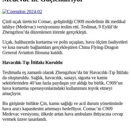
Çinli uçak üreticisi Comac, geliştirdiği C909 modelinin ilk medikal
tahliye (Medevac) versiyonunu teslim etti. Teslimat, 9 Eylül’de
Zhengzhou’da düzenlenen törenle gerçekleşti.
Uçak, halihazırda kurtarma ve polis uçuşları, hava ölçüm faaliyetleri
ve kısa mesafe bağlantıları gerçekleştiren China Flying-Dragon
General Aviation filosuna katıldı.
Havacılık-Tıp İttifakı Kuruldu
Teslimatla eş zamanlı olarak Zhengzhou’da bir Havacılık-Tıp İttifakı
da oluşturuldu. Sağlık, havacılık, sanayi, sigorta ve kamu
sektörlerinden 40’tan fazla paydaşın yer aldığı bu birlik, C909’un
hava kurtarma operasyonlarındaki kullanımını teşvik etmeyi
amaçlıyor.
Bu girişimle birlikte Çin, kamu sağlığı ve acil durum yönetiminde
hava aracı kapasitesini artırmayı hedefliyor. Comac’ın C909
Medevac versiyonu, ülkede artan hava ambulans ihtiyacına cevap
vermek üzere tasarlandı.
İLGİLİ HABERLER