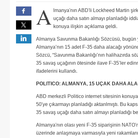
A
lmanya'nın ABD'li Lockheed Martin şir
uçağı daha satın almayı planladığı idd
konuya ilişkin açıklama geldi.
Almanya Savunma Bakanlığı Sözcüsü, bugün y
Almanya’nın 15 adet F-35 daha alacağı yönünde
Sözcü, “Savunma Bakanlığı’nın halihazırda söz
35 savaş uçağının ötesinde ilave F-35’ler edi
ifadelerini kullandı.
POLITICO: ALMANYA, 15 UÇAK DAHA AL
ABD merkezli Politico internet sitesinin konuya
50'ye çıkarmayı planladığı aktarılmıştı. Bu ka
35 savaş uçağı daha satın almayı planladığı beli
Almanya'nın olası yeni F-35 siparişinin NATO'nu
üzerinde anlaşmaya varmasıyla yeni rakamların