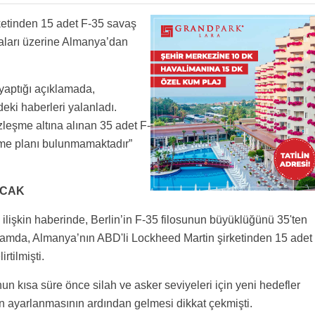
ketinden 15 adet F-35 savaş
iaları üzerine Almanya’dan
aptığı açıklamada,
ki haberleri yalanladı.
leşme altına alınan 35 adet F-
nme planı bulunmamaktadır”
ACAK
 ilişkin haberinde, Berlin’in F-35 filosunun büyüklüğünü 35'ten
psamda, Almanya’nın ABD'li Lockheed Martin şirketinden 15 adet
rtilmişti.
n kısa süre önce silah ve asker seviyeleri için yeni hedefler
 ayarlanmasının ardından gelmesi dikkat çekmişti.