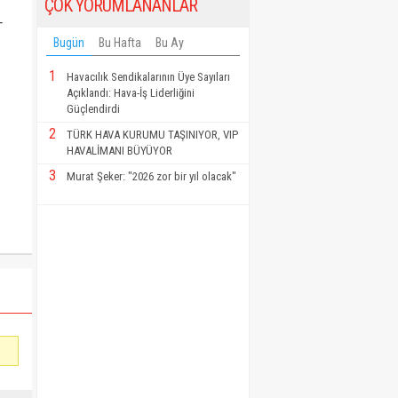
ÇOK YORUMLANANLAR
-
Bugün
Bu Hafta
Bu Ay
1
Havacılık Sendikalarının Üye Sayıları
Açıklandı: Hava-İş Liderliğini
Güçlendirdi
2
TÜRK HAVA KURUMU TAŞINIYOR, VIP
HAVALİMANI BÜYÜYOR
3
Murat Şeker: "2026 zor bir yıl olacak"