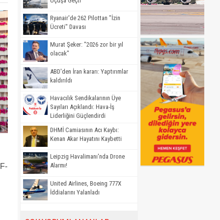
Uçuşa Geçti
Ryanair'de 262 Pilottan "İzin
Ücreti" Davası
Murat Şeker: "2026 zor bir yıl
olacak"
ABD'den İran kararı: Yaptırımlar
kaldırıldı
Havacılık Sendikalarının Üye
Sayıları Açıklandı: Hava-İş
Liderliğini Güçlendirdi
DHMİ Camiasının Acı Kaybı:
Kenan Akar Hayatını Kaybetti
Leipzig Havalimanı'nda Drone
Alarmı!
 F-
United Airlines, Boeing 777X
İddialarını Yalanladı