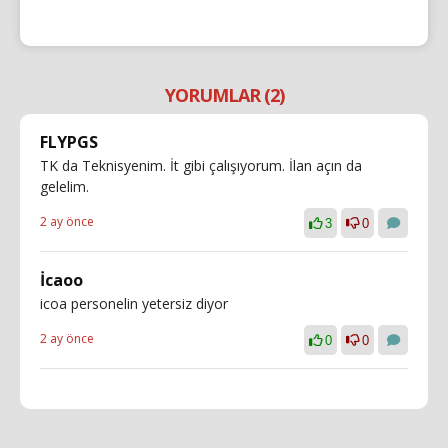
YORUMLAR (2)
FLYPGS
TK da Teknisyenim. İt gibi çalışıyorum. İlan açın da
gelelim.
2 ay önce
3
0
İcaoo
icoa personelin yetersiz diyor
2 ay önce
0
0