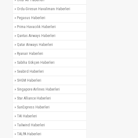
»
Ordu-Giresun Havalimanı Haberleri
»
Pegasus Haberleri
»
Prima Havacılık Haberleri
»
Qantas Airways Haberleri
»
Qatar Airways Haberleri
»
Ryanair Haberleri
»
Sabiha Gökçen Haberleri
»
Seabird Haberleri
»
SHGM Haberleri
»
Singapore Airlines Haberleri
»
Star Alliance Haberleri
»
SunExpress Haberleri
»
TAI Haberleri
»
Tailwind Haberleri
»
TALPA Haberleri