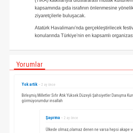
(TİKA) katkılarıyla uluslararası mutfak kültürler
kapsamında gıda israfının önlenmesine yönelik u
ziyaretçilerle buluşacak.
Atatürk Havalimanı'nda gerçekleştirilecek festiva
konularında Türkiye'nin en kapsamlı organizasy
Yorumlar
Yok artik
~ 2 ay önce
Birleşmiş Milletler Sıfır Atık Yüksek Düzeyli Şahsiyetler Danışma Ku
görmüyorumdur insallah
Şaşırma
~ 2 ay önce
Ülkede olmaz,olamaz denen ne varsa hepsi akape ve on