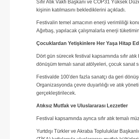
Sıfır Atık Vakfı Başkanı ve COP31 Yüksek Düze
kişinin katılmasını beklediklerini açıkladı.
Festivalin temel amacının enerji verimliliği k
Ağırbaş, yapılacak çalışmalarla enerji tüketimin
Çocuklardan Yetişkinlere Her Yaşa Hitap E
Dört gün sürecek festival kapsamında sıfır atık 
dönüşüm temalı sanat atölyeleri, çocuk sanat so
Festivalde 100'den fazla sanatçı da geri dönüşüm
Organizasyonda çevre duyarlılığı ve atık yöneti
gerçekleştirilecek.
Atıksız Mutfak ve Uluslararası Lezzetler
Festival kapsamında ayrıca sıfır atık temalı mü
Yurtdışı Türkler ve Akraba Topluluklar Başkanlı