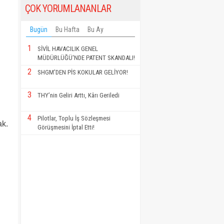
n
ÇOK YORUMLANANLAR
Bugün
Bu Hafta
Bu Ay
1
SİVİL HAVACILIK GENEL
MÜDÜRLÜĞÜ'NDE PATENT SKANDALI!
2
SHGM'DEN PİS KOKULAR GELİYOR!
3
THY’nin Geliri Arttı, Kârı Geriledi
4
Pilotlar, Toplu İş Sözleşmesi
ak.
Görüşmesini İptal Etti!