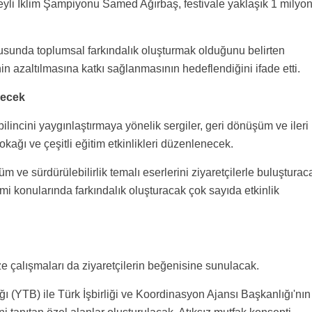
yli İklim Şampiyonu Samed Ağırbaş, festivale yaklaşık 1 milyo
onusunda toplumsal farkındalık oluşturmak olduğunu belirten
in azaltılmasına katkı sağlanmasının hedeflendiğini ifade etti.
decek
bilincini yaygınlaştırmaya yönelik sergiler, geri dönüşüm ve ileri
kağı ve çeşitli eğitim etkinlikleri düzenlenecek.
 ve sürdürülebilirlik temalı eserlerini ziyaretçilerle buluşturac
mi konularında farkındalık oluşturacak çok sayıda etkinlik
ze çalışmaları da ziyaretçilerin beğenisine sunulacak.
ğı (YTB) ile Türk İşbirliği ve Koordinasyon Ajansı Başkanlığı'nın