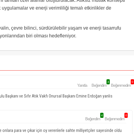
ini tanıtan özel alanlar oluşturulacak. Atıksız mutfak konsepti
ygulamalar ve enerji verimliliği temalı etkinlikler de
lin, çevre bilinci, sürdürülebilir yaşam ve enerji tasarrufu
onlarından biri olması hedefleniyor.
4
0
Yanıtla
Beğendim
Beğenmedim
rulu Başkanı ve Sıfır Atık Vakfı Onursal Başkanı Emine Erdoğan yanlis
4
0
Beğendim
Beğenmedim
lara para ve çıkar için oy verenlerle sahte milliyetçiler sayesinde oldu