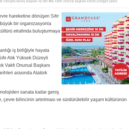
tler Danışma Kurulu Başkanı ve Sıfır Atık Vakfı Onursal Başkanı Emine Erdoğan yanlis
çevre hareketine dönüşen Sıfır
 büyük bir organizasyonla
kültürü etrafında buluşturmaya
nlığı iş birliğiyle hayata
 Sıfır Atık Yüksek Düzeyli
tık Vakfı Onursal Başkanı
ihleri arasında Atatürk
knolojiden sanata kadar geniş
e, çevre bilincinin artırılması ve sürdürülebilir yaşam kültürünün