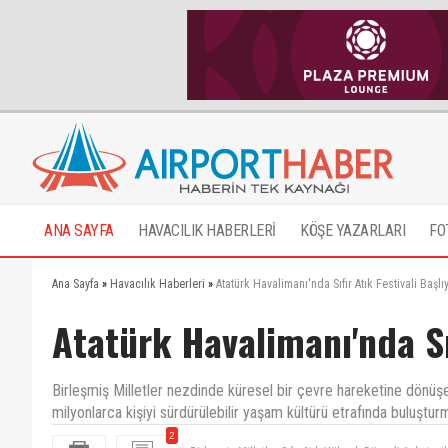
ANA SAYFA
HAVACILIK HABERLERİ
KÖŞE YAZARLARI
FO
Ana Sayfa
»
Havacılık Haberleri
»
Atatürk Havalimanı'nda Sıfır Atık Festivali Başlı
Atatürk Havalimanı'nda Sıf
Birleşmiş Milletler nezdinde küresel bir çevre hareketine dönüşe
milyonlarca kişiyi sürdürülebilir yaşam kültürü etrafında buluştur
2