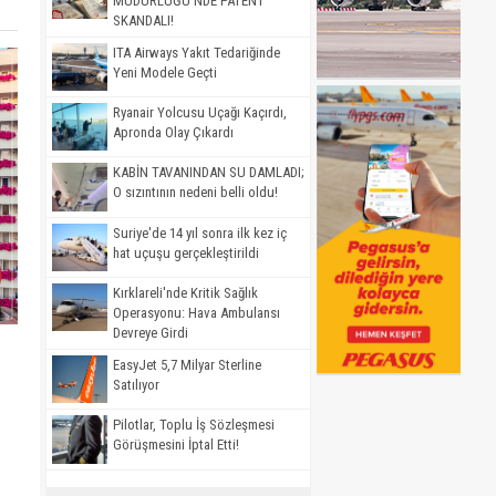
MÜDÜRLÜĞÜ'NDE PATENT
SKANDALI!
ITA Airways Yakıt Tedariğinde
Yeni Modele Geçti
Ryanair Yolcusu Uçağı Kaçırdı,
Apronda Olay Çıkardı
KABİN TAVANINDAN SU DAMLADI;
O sızıntının nedeni belli oldu!
Suriye'de 14 yıl sonra ilk kez iç
hat uçuşu gerçekleştirildi
Kırklareli'nde Kritik Sağlık
Operasyonu: Hava Ambulansı
Devreye Girdi
EasyJet 5,7 Milyar Sterline
Satılıyor
Pilotlar, Toplu İş Sözleşmesi
Görüşmesini İptal Etti!