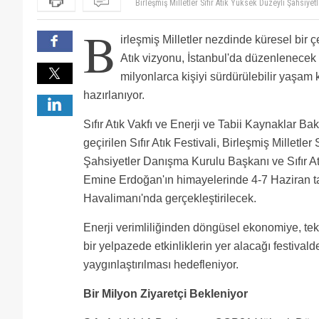
Birleşmiş Milletler Sıfır Atık Yüksek Düzeyli Şahsiye
görmüyorumdur insallah
B
irleşmiş Milletler nezdinde küresel bir 
Atık vizyonu, İstanbul'da düzenlenecek
milyonlarca kişiyi sürdürülebilir yaşam 
hazırlanıyor.
Sıfır Atık Vakfı ve Enerji ve Tabii Kaynaklar Baka
geçirilen Sıfır Atık Festivali, Birleşmiş Milletler
Şahsiyetler Danışma Kurulu Başkanı ve Sıfır A
Emine Erdoğan'ın himayelerinde 4-7 Haziran tar
Havalimanı'nda gerçekleştirilecek.
Enerji verimliliğinden döngüsel ekonomiye, te
bir yelpazede etkinliklerin yer alacağı festivald
yaygınlaştırılması hedefleniyor.
Bir Milyon Ziyaretçi Bekleniyor