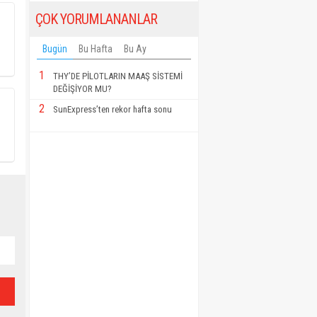
ÇOK YORUMLANANLAR
Bugün
Bu Hafta
Bu Ay
1
THY’DE PİLOTLARIN MAAŞ SİSTEMİ
DEĞİŞİYOR MU?
2
SunExpress’ten rekor hafta sonu