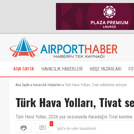
ANA SAYFA
HAVACILIK HABERLERİ
KÖŞE YAZARLARI
FO
Ana Sayfa
»
Havacılık Haberleri
»
Türk Hava Yolları, Tivat seferlerini artırıyor
Türk Hava Yolları, Tivat se
Türk Hava Yolları, 2026 yaz sezonunda Karadağ'ın Tivat kentine ger
Split’e de sefer başlatılmalı
2
Maaşlarda artsa iyi olurdu,herkeste biliyorki yaptığ