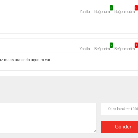
3
0
Yanıtla
Beğendim
Beğenmedim
2
1
Yanıtla
Beğendim
Beğenmedim
ğımız maas arasında uçurum var
Kalan karakter
1000
Gönder