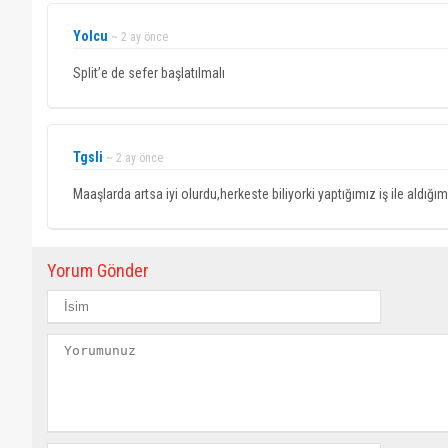
Yolcu
~ 2 ay önce
Split’e de sefer başlatılmalı
Tgsli
~ 2 ay önce
Maaşlarda artsa iyi olurdu,herkeste biliyorki yaptığımız iş ile aldı
Yorum Gönder