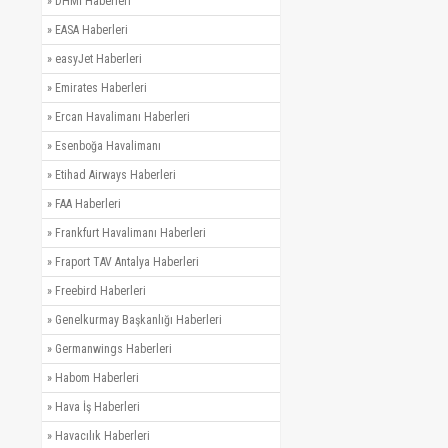
»
DHMİ Haberleri
»
EASA Haberleri
»
easyJet Haberleri
»
Emirates Haberleri
»
Ercan Havalimanı Haberleri
»
Esenboğa Havalimanı
»
Etihad Airways Haberleri
»
FAA Haberleri
»
Frankfurt Havalimanı Haberleri
»
Fraport TAV Antalya Haberleri
»
Freebird Haberleri
»
Genelkurmay Başkanlığı Haberleri
»
Germanwings Haberleri
»
Habom Haberleri
»
Hava İş Haberleri
»
Havacılık Haberleri