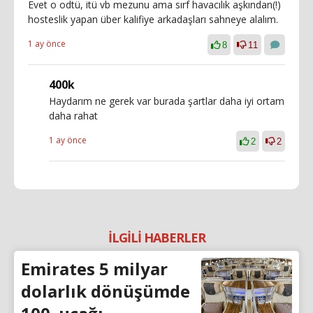
Evet o odtü, itü vb mezunu ama sırf havacılık aşkından(!)
hosteslik yapan über kalifiye arkadaşları sahneye alalım.
1 ay önce
8
11
400k
Haydarım ne gerek var burada şartlar daha iyi ortam
daha rahat
1 ay önce
2
2
İLGİLİ HABERLER
Emirates 5 milyar
dolarlık dönüşümde