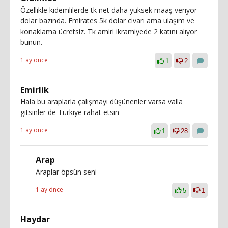
Özellikle kıdemlilerde tk net daha yüksek maaş veriyor
dolar bazında. Emirates 5k dolar civarı ama ulaşım ve
konaklama ücretsiz. Tk amiri ikramiyede 2 katını alıyor
bunun.
1 ay önce
1
2
Emirlik
Hala bu araplarla çalışmayı düşünenler varsa valla
gitsinler de Türkiye rahat etsin
1 ay önce
1
28
Arap
Araplar öpsün seni
1 ay önce
5
1
Haydar