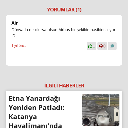
YORUMLAR (1)
Air
Dünyada ne olursa olsun Airbus bir şekilde nasibini alıyor
:D
1 yıl önce
1
0
İLGİLİ HABERLER
Etna Yanardağı
Yeniden Patladı:
Katanya
Havalimanı’nda