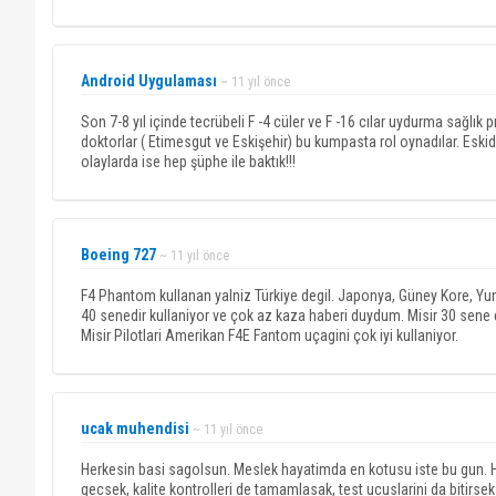
Android Uygulaması
~ 11 yıl önce
Son 7-8 yıl içinde tecrübeli F -4 cüler ve F -16 cılar uydurma sağlık p
doktorlar ( Etimesgut ve Eskişehir) bu kumpasta rol oynadılar. Eski
olaylarda ise hep şüphe ile baktık!!!
Boeing 727
~ 11 yıl önce
F4 Phantom kullanan yalniz Türkiye degil. Japonya, Güney Kore, Yu
40 senedir kullaniyor ve çok az kaza haberi duydum. Misir 30 sene 
Misir Pilotlari Amerikan F4E Fantom uçagini çok iyi kullaniyor.
ucak muhendisi
~ 11 yıl önce
Herkesin basi sagolsun. Meslek hayatimda en kotusu iste bu gun. H
gecsek, kalite kontrolleri de tamamlasak, test ucuslarini da bitirs