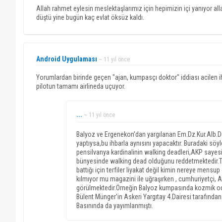
Allah rahmet eylesin meslektaşlarımız için hepimizin içi yanıyor al
düştü yine bugün kaç evlat öksüz kaldı.
Android Uygulaması
~ 11 yıl önce
Yorumlardan birinde geçen "ajan, kumpasçı doktor" iddiası acilen ih
pilotun tamamı airlineda uçuyor.
...
~ 11 yıl önce
Balyoz ve Ergenekon'dan yargılanan Em.Dz.Kur.Alb.
yaptıysa,bu ihbarla aynısını yapacaktır. Buradaki sö
pensilvanya kardinalinin walking deadleri,AKP sayesin
bünyesinde walking dead olduğunu reddetmektedir.TS
battığı için terfiler liyakat değil kimin nereye men
kılmıyor mu magazini ile uğraşırken , cumhuriyetçi, 
görülmektedir.Örneğin Balyoz kumpasında kozmik od
Bülent Münger'in Askeri Yargıtay 4.Dairesi tarafından
Basınında da yayımlanmıştı.