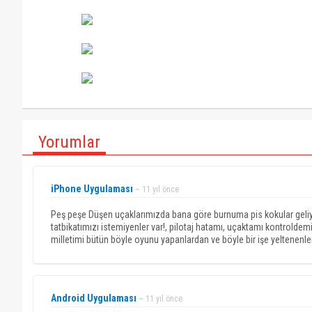
Yorumlar
iPhone Uygulaması
~ 11 yıl önce
Peş peşe Düşen uçaklarımızda bana göre burnuma pis kokular geliyor
tatbikatımızı istemiyenler var!, pilotaj hatamı, uçaktamı kontrolde
milletimi bütün böyle oyunu yapanlardan ve böyle bir işe yeltenenl
Android Uygulaması
~ 11 yıl önce