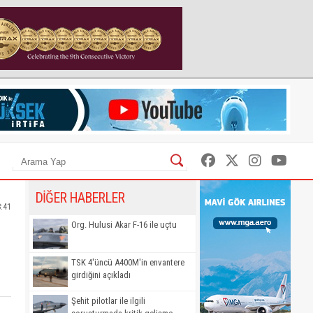
DİĞER HABERLER
8:41
Org. Hulusi Akar F-16 ile uçtu
TSK 4'üncü A400M'in envantere
girdiğini açıkladı
Şehit pilotlar ile ilgili