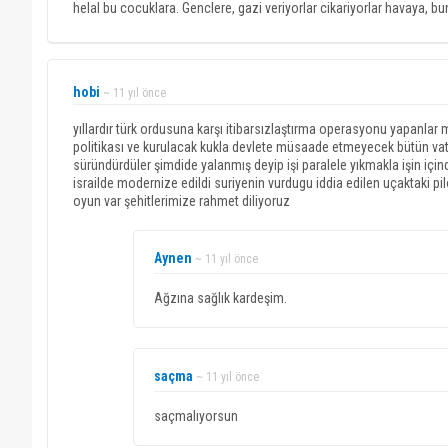
helal bu cocuklara. Genclere, gazi veriyorlar cikariyorlar havaya, bun
hobi
~ 11 yıl önce
yıllardır türk ordusuna karşı itibarsızlaştırma operasyonu yapanlar 
politikası ve kurulacak kukla devlete müsaade etmeyecek bütün vat
süründürdüler şimdide yalanmış deyip işi paralele yıkmakla işin içi
israilde modernize edildi suriyenin vurdugu iddia edilen uçaktaki pilo
oyun var şehitlerimize rahmet diliyoruz
Aynen
~ 11 yıl önce
Ağzına sağlık kardeşim.
saçma
~ 11 yıl önce
saçmalıyorsun