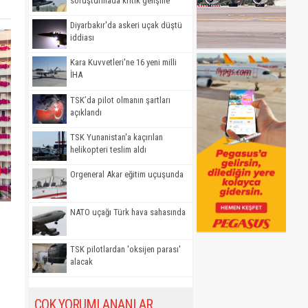
soruşturmada kritik gelişme
Diyarbakır'da askeri uçak düştü
iddiası
Kara Kuvvetleri'ne 16 yeni milli
İHA
TSK’da pilot olmanın şartları
açıklandı
TSK Yunanistan'a kaçırılan
helikopteri teslim aldı
Orgeneral Akar eğitim uçuşunda
NATO uçağı Türk hava sahasında
TSK pilotlardan 'oksijen parası'
alacak
ÇOK YORUMLANANLAR