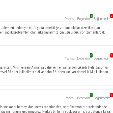
4
0
Yanıtla
Beğendim
Beğenmedim
roblemleri nedeniyle istifa yada emekliliğe zorlandırıldılar, özellikle ajan
den sağlık problemleri olan arkadaşlarımız için üzülürdük, son zamanlardaki
0
2
Yanıtla
Beğendim
Beğenmedim
nanistan, Misir ve Iran. Almanya dahe yeni envanterden çikardi. Hele Japonya
evvel 36 adet kullanilmis aldi ve daha 32 tanesi uçuyor demek ki Mig kullanan
2
0
Yanıtla
Beğendim
Beğenmedim
er ne kadar herseyi dusunerek tasarlasakta, sertifikasyon otoritelerindende
ek kazanin önüne gecemiyoruz. Herkes bir birini sucluyor ama, adi ustunde kaza.