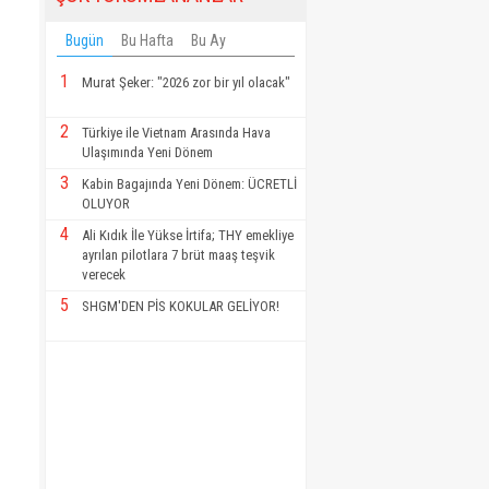
Bugün
Bu Hafta
Bu Ay
1
Murat Şeker: "2026 zor bir yıl olacak"
2
Türkiye ile Vietnam Arasında Hava
Ulaşımında Yeni Dönem
3
Kabin Bagajında Yeni Dönem: ÜCRETLİ
OLUYOR
4
Ali Kıdık İle Yükse İrtifa; THY emekliye
ayrılan pilotlara 7 brüt maaş teşvik
verecek
5
SHGM'DEN PİS KOKULAR GELİYOR!