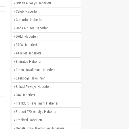
»
British Airways Haberleri
»
Çelebi Haberleri
»
Corendon Haberleri
»
Delta Airlines Haberleri
»
DHMİ Haberleri
»
EASA Haberleri
»
easyJet Haberleri
»
Emirates Haberleri
»
Ercan Havalimanı Haberleri
»
Esenboğa Havalimanı
»
Etihad Airways Haberleri
»
FAA Haberleri
»
Frankfurt Havalimanı Haberleri
»
Fraport TAV Antalya Haberleri
»
Freebird Haberleri
»
Genelkurmay Başkanlığı Haberleri