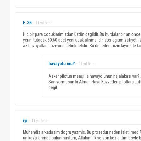
F..35
~ 11 yıl önce
Hic bir para cocuklarimizdan üstün degildir..Bu hurdalar bır an önce 
yerını tutacak 50.60 adet yenı ucak alınmalıdır.ıster egıtım zafıyetı ı
az havayolları düzeyıne getırılmelıdır.. Bu degerlerımızın kıymetle 
havayolu mu?
~ 11 yıl önce
Asker pilotun maaşı ile havayolunun ne alakası var? A
Sanıyormusun ki Alman Hava Kuvvetleri pilotlara Luf
değil.
iyi
~ 11 yıl önce
Muhendis arkadasim dogru yazmis. Bu prosedur neden isletilmedi? B
ün kaza kirimda bulunmustum, Allahim ilk ve son kez gittim boyle b