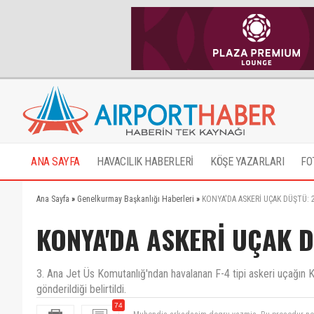
ANA SAYFA
HAVACILIK HABERLERİ
KÖŞE YAZARLARI
FO
Ana Sayfa
»
Genelkurmay Başkanlığı Haberleri
»
KONYA'DA ASKERİ UÇAK DÜŞTÜ: 
KONYA'DA ASKERİ UÇAK D
3. Ana Jet Üs Komutanlığ'ndan havalanan F-4 tipi askeri uçağın 
gönderildiği belirtildi.
74