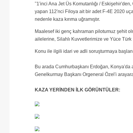
''1'inci Ana Jet Üs Komutanlığı / Eskişehir'den,
yapan 112'nci Filoya ait bir adet F-4E 2020 u
nedenle kaza kırıma uğramıştır.
Maalesef iki genç kahraman pilotumuz şehit olm
ailelerine, Silahlı Kuvvetlerimize ve Yüce Türk M
Konu ile ilgili idari ve adli soruşturmaya başlanm
Bu arada Cumhurbaşkanı Erdoğan, Konya'da ask
Genelkurmay Başkanı Orgeneral Özel'i arayarak bi
KAZA YERİNDEN İLK GÖRÜNTÜLER: