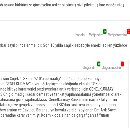
lah aşkına birbirimize girmeyelim asker pilotmuş sivil pilotmuş kaç ocağa ateş
0
0
Yanıtla
Beğendim
Beğenmedim
bar sayılıp incelenmelidir. Son 10 yılda sağlık sebebiyle emekli edilen yüzlerce
0
0
Beğendim
Beğenmedim
Dursun Çiçek "TSK'nın %10'u cemaatçi"dediğinde Genelkurmay ne
ylem,GENELKURMAY'ın verdiği tepkiye bakıldığında eksiktir.TSK'da
de kilit ve karar verici pozisyonlara artık yerleştiği için GENELKURMAY
K hiç olmadığı kadar cemaat ve tarikat yapılanmalarına yönetimsel olarak
sup olmasına göre yapılmakta;siz Genelkurmay Başkanının namaz kılıyor mu
Atatürkçü ve gerçek vatanseverlerin TSK'dan tasfiyesi için her yol mübah
ayı aratan ve Bavulcu Baransu'ya bavulu verdiği söylenen Em.Ask.Savcı
 beraatine karar verilmişti.Kozmik oda sırları da çarşaf çarşaf Yunan