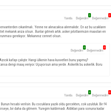
1
2
Yanıtla
Beğendim
Beğenmedim
envanterden cıkarılmalı.. Yerıne ne alınacaksa alınmalıdır.. En az bu ucakların
stet mekanık arıza olsun.. Bunlar gıtmelı artık..asker pılotlarımızın maasları en
korunması gerekıyor.. Mekanınız cennet olsun..
0
0
Beğendim
Beğenmedim
zıcık kafayı çalıştır. Hangi ülkenin hava kuvvetleri bunu yapmış?
tansa dengi maaş veriyor. Uçuyorsun ama yerde. Askerlik bu askerlik. Boru
4
0
Yanıtla
Beğendim
Beğenmedim
unun hesabi verilsin. Bu cocuklara yazik oldu gercekten, cok uzulduk. Bir f4
irseye, bir daha da gitmem. Yuregim kaldirmadi. Aldiklari para sonuna kadar