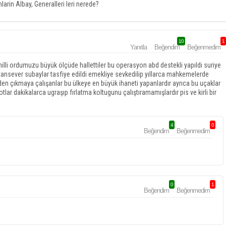
larin Albay, Generalleri leri nerede?
10
1
Yanıtla
Beğendim
Beğenmedim
milli ordumuzu büyük ölçüde hallettiler bu operasyon abd destekli yapıldı suriye
ansever subaylar tasfiye edildi emekliye sevkedilip yıllarca mahkemelerde
nden çıkmaya çalışanlar bu ülkeye en büyük ihaneti yapanlardır ayrıca bu uçaklar
tlar dakikalarca ugraşıp fırlatma koltugunu çalıştıramamışlardır pis ve kirli bir
4
0
Beğendim
Beğenmedim
0
1
Beğendim
Beğenmedim