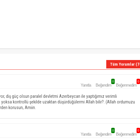
Tüm Yorumlar (7
0
0
Yanıtla
Beğendim
Beğenmedim
, diş güç olsun paralel devletmi Azerbeycan ile yaptığımız verimli
mi yoksa kontrollü şekilde uzaktan düşürdüğülermi Allah bilir?. (Allah ordumuzu
erden korusun, Amiin.
0
0
Yanıtla
Beğendim
Beğenmedim