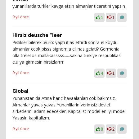
yunanlılarda türkler kavga etsin almanlar ticaretini yapsın
9 yıl önce
1
1
Hirsiz deusche "leer
Pislikler bilerek :euro: yapti iflas ettirdi sonra el koydu
almanlar ccok pisss signomia ellinas geiati? Germenia
olla trelellos mallakasssss......sakina turkiye respublikasi
e.u ya girmesin hirsizlarrrr
9 yıl önce
4
1
Global
Yunanistan'da Atina haric havaalanlari cok bakimsiz.
Almanlar yavas yavas Yunanlilarin verimsiz devlet
sirketlerini adam edecekler. Kapitalist model en iyi model.
Yasasin kapitalizm.
9 yıl önce
0
2