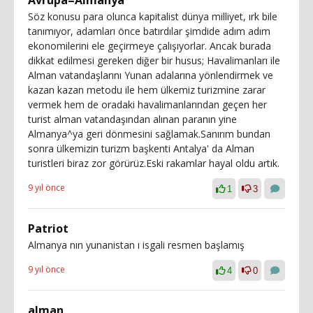
Söz konusu para olunca kapitalist dünya milliyet, ırk bile
tanımıyor, adamları önce batırdılar şimdide adım adım
ekonomilerini ele geçirmeye çalışıyorlar. Ancak burada
dikkat edilmesi gereken diğer bir husus; Havalimanları ile
Alman vatandaşlarını Yunan adalarına yönlendirmek ve
kazan kazan metodu ile hem ülkemiz turizmine zarar
vermek hem de oradaki havalimanlarından geçen her
turist alman vatandaşından alınan paranın yine
Almanya^ya geri dönmesini sağlamak.Sanırım bundan
sonra ülkemizin turizm başkenti Antalya' da Alman
turistleri biraz zor görürüz.Eski rakamlar hayal oldu artık.
9 yıl önce
1
3
Patriot
Almanya nın yunanistan ı isgali resmen başlamış
9 yıl önce
4
0
alman