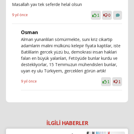
Masallah yav tek seferde helal olsun
9 yıl önce
1
0
Osman
Alman yunanlilari sömürmekte, suni kriz cikartip
adamlarin malini mülkünü kelepir fiyata kaptilar, iste
Batililarin gercek yüzü bu, demokrasi insan haklari
falan en büyük yalanlari, Fetöyüde bunlar kurdu ve
destekliyorlar, 15 Temmuzun mühendisleri bunlar,
uyan ey ulu Türkiyem, gercekleri görün artik!
9 yıl önce
1
1
İLGİLİ HABERLER