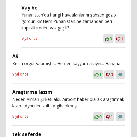
Vay be
Yunanistan'da hangi havaalanlarını şahsen gezip
gördün ki? Hem Yunanistan ne zamandan beri
kapitalizmden vaz geçti?
9 yıl önce
0
1
A9
Kesin örgüt yapmıştır.. Hemen kayyum atayın... Hahaha ..
9 yıl önce
1
0
Araştırma lazım
Neden Alman Şirketi aldı. Airport haber olarak araştırmak
lazım. Aynı denizaltılar gibi olmuş.
9 yıl önce
0
1
tek seferde