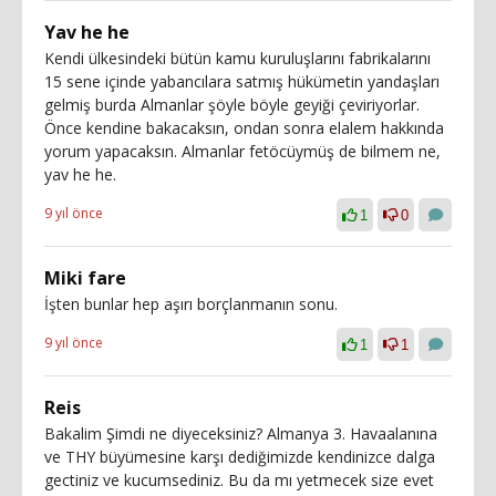
Yav he he
Kendi ülkesindeki bütün kamu kuruluşlarını fabrikalarını
15 sene içinde yabancılara satmış hükümetin yandaşları
gelmiş burda Almanlar şöyle böyle geyiği çeviriyorlar.
Önce kendine bakacaksın, ondan sonra elalem hakkında
yorum yapacaksın. Almanlar fetöcüymüş de bilmem ne,
yav he he.
9 yıl önce
1
0
Miki fare
İşten bunlar hep aşırı borçlanmanın sonu.
9 yıl önce
1
1
Reis
Bakalim Şimdi ne diyeceksiniz? Almanya 3. Havaalanına
ve THY büyümesine karşı dediğimizde kendinizce dalga
gectiniz ve kucumsediniz. Bu da mı yetmecek size evet