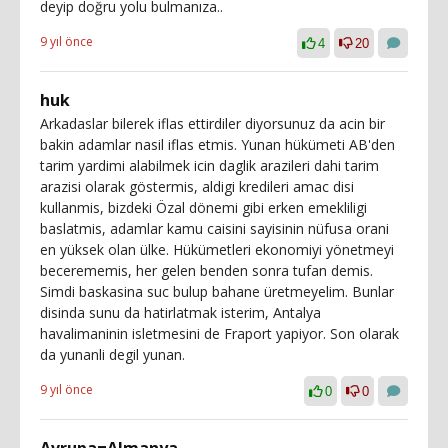
deyip doğru yolu bulmanıza..
9 yıl önce
4
20
huk
Arkadaslar bilerek iflas ettirdiler diyorsunuz da acin bir
bakin adamlar nasil iflas etmis. Yunan hükümeti AB'den
tarim yardimi alabilmek icin daglik arazileri dahi tarim
arazisi olarak göstermis, aldigi kredileri amac disi
kullanmis, bizdeki Özal dönemi gibi erken emekliligi
baslatmis, adamlar kamu caisini sayisinin nüfusa orani
en yüksek olan ülke. Hükümetleri ekonomiyi yönetmeyi
becerememis, her gelen benden sonra tufan demis.
Simdi baskasina suc bulup bahane üretmeyelim. Bunlar
disinda sunu da hatirlatmak isterim, Antalya
havalimaninin isletmesini de Fraport yapiyor. Son olarak
da yunanli degil yunan.
9 yıl önce
0
0
Avrupa=Almanya